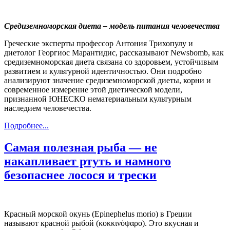
Средиземноморская диета – модель питания человечества
Греческие э
ксперт
ы
профессор Антония Трихопулу и
диетолог Георгиос Марантидис,
рассказывают
Newsbomb, как
средиземноморская диета связана со здоровьем, устойчивым
развитием и культурной идентичностью.
Они
подробно
анализируют значение средиземноморской диеты, корни и
современное измерение этой диетической модели,
признанной ЮНЕСКО нематериальным культурным
наследием человечества.
Подробнее...
Самая полезная рыба — не
накапливает ртуть и намного
безопаснее лосося и трески
Красный морской окунь (Epinephelus morio) в Греции
называют красной рыбой (κοκκινόψαρο). Это вкусная и