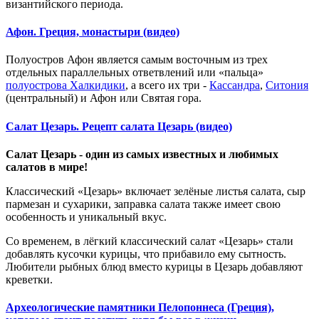
византийского периода.
Афон. Греция, монастыри (видео)
Полуостров Афон является самым восточным из трех
отдельных параллельных ответвлений или «пальца»
полуострова Халкидики
, а всего их три -
Кассандра
,
Ситония
(центральный) и Афон или Святая гора.
Салат Цезарь. Рецепт салата Цезарь (видео)
Салат Цезарь - один из самых известных и любимых
салатов в мире!
Классический «Цезарь» включает зелёные листья салата, сыр
пармезан и сухарики, заправка салата также имеет свою
особенность и уникальный вкус.
Со временем, в лёгкий классический салат «Цезарь» стали
добавлять кусочки курицы, что прибавило ему сытность.
Любители рыбных блюд вместо курицы в Цезарь добавляют
креветки.
Археологические памятники Пелопоннеса (Греция),