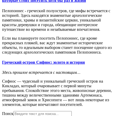
которые стоит посетить хотя бы раз в жизни
Пелопоннес - греческий полуостров, где мифы встречается с
историей. Здесь находятся знаменитые археологические
памятники, храмы и византийские церкви, уникальной
красоты деревушки и города, обещающие интересное
путешествие во времени и незабываемые впечатления.
Если вы планируете посетить Пелопоннес, где кроме
прекрасных пляжей, вас ждут знаменитые исторические
объекты, то идеальным выбором станет посещение одного из
следующих археологических памятников Пелопоннеса.
Греческий остров Сифнос: золото и история
Здесь прошлое встречается с настоящим…
Сифнос — чудесный и уникальный греческий остров на
Кикладах, который очаровывает с первой минуты
пребывания. Спокойствие этого места, живописные деревни,
тишина между величественными зданиями Артемонаса,
атмосферный замок и Хрисопиги — вот лишь некоторые из
элементов, которые впечатляют посетителей.
Поиск