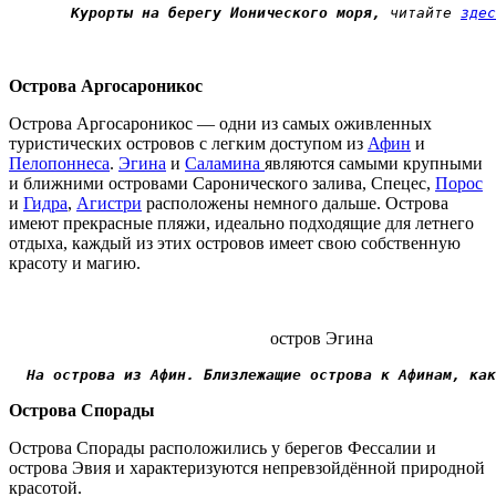
Курорты на берегу Ионического моря,
 читайте 
здес
Острова Аргосароникос
Острова Аргосароникос — одни из самых оживленных
туристических островов с легким доступом из
Афин
и
Пелопоннеса
.
Эгина
и
Саламина
являются самыми крупными
и ближними островами Саронического залива, Спецес,
Порос
и
Гидра
,
Агистри
расположены немного дальше. Острова
имеют прекрасные пляжи, идеально подходящие для летнего
отдыха, каждый из этих островов имеет свою собственную
красоту и магию.
остров Эгина
На острова из Афин. Близлежащие острова к Афинам, как
Острова Спорады
Острова Спорады расположились у берегов Фессалии и
острова Эвия и характеризуются непревзойдённой природной
красотой.