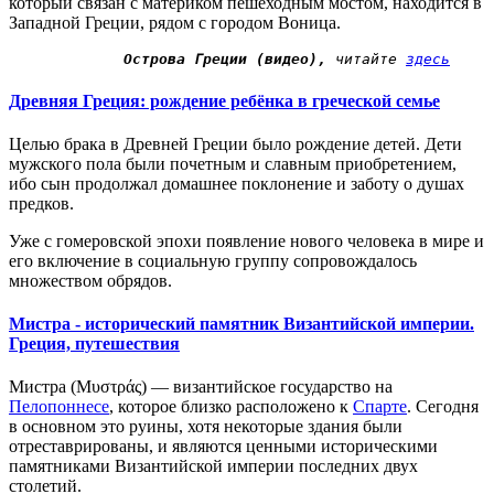
который связан с материком пешеходным мостом, находится в
Западной Греции, рядом с городом Воница.
Острова Греции (видео),
 читайте 
здесь
Древняя Греция: рождение ребёнка в греческой семье
Целью брака в Древней Греции было рождение детей. Дети
мужского пола были почетным и славным приобретением,
ибо сын продолжал домашнее поклонение и заботу о душах
предков.
Уже с гомеровской эпохи появление нового человека в мире и
его включение в социальную группу сопровождалось
множеством обрядов.
Мистра - исторический памятник Византийской империи.
Греция, путешествия
Мистра (Μυστράς) — византийское государство на
Пелопоннесе
, которое близко расположено к
Спарте
. Сегодня
в основном это руины, хотя некоторые здания были
отреставрированы, и являются ценными историческими
памятниками Византийской империи последних двух
столетий.