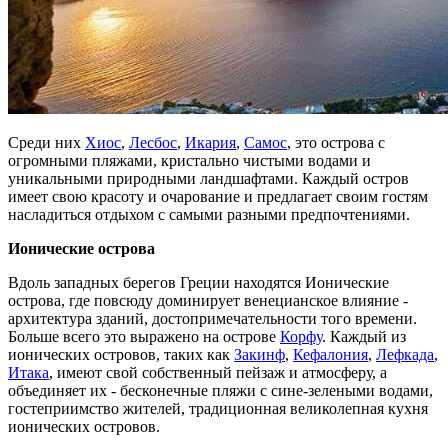
Среди них
Хиос
,
Лесбос
,
Икария
,
Самос
, это острова с
огромными пляжами, кристально чистыми водами и
уникальными природными ландшафтами. Каждый остров
имеет свою красоту и очарование и предлагает своим гостям
насладиться отдыхом с самыми разными предпочтениями.
Ионические острова
Вдоль западных берегов Греции находятся Ионические
острова, где повсюду доминирует венецианское влияние -
архитектура зданий, достопримечательности того времени.
Больше всего это выражено на острове
Корфу
. Каждый из
ионических островов, таких как
Закинф
,
Кефалония
,
Лефкада
,
Итака
, имеют свой собственный пейзаж и атмосферу, а
объединяет их - бесконечные пляжи с сине-зелеными водами,
гостеприимство жителей, традиционная великолепная кухня
ионических островов.