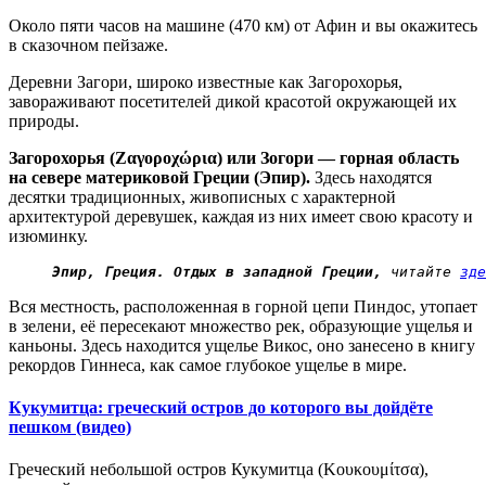
Около пяти часов на машине (470 км) от Афин и вы окажитесь
в сказочном пейзаже.
Деревни Загори, широко известные как Загорохорья,
завораживают посетителей дикой красотой окружающей их
природы.
Загорохорья (Ζαγοροχώρια) или Зогори — горная область
на севере материковой Греции (Эпир).
Здесь находятся
десятки традиционных, живописных с характерной
архитектурой деревушек, каждая из них имеет свою красоту и
изюминку.
 Эпир, Греция. Отдых в западной Греции,
 читайте 
зде
Вся местность, расположенная в горной цепи Пиндос, утопает
в зелени, её пересекают множество рек, образующие ущелья и
каньоны. Здесь находится ущелье Викос, оно занесено в книгу
рекордов Гиннеса, как самое глубокое ущелье в мире.
Кукумитца: греческий остров до которого вы дойдёте
пешком (видео)
Греческий небольшой остров Кукумитца (Κουκουμίτσα),