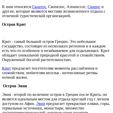
К ним относятся
Скиатос
, Скопелос, Алониссос,
Скирос
и
другие, которые являются местами великолепного отдыха с
отличной туристической организацией.
Остров Крит
Крит - самый большой остров Греции. Это небольшое
государство, состоящее из нескольких регионов и в каждом
есть что-то особенное и незабываемое для отдыхающих. Крит
обладает уникальной природной красотой и спокойствием.
Окруженный богатой растительностью,
Крит
предлагает посетителям моменты расслабления и
спокойствия, любителям веселья - интенсивные ритмы
ночной жизни.
Остров Эвия
Эвия - второй по величине остров в Греции после Крита, он
является идеальным местом для отдыха круглый год с легким
доступом из Афин.
Эвия
предлагает прекрасные пляжи, горы,
термальные источники, монастыри, множество
достопримечательностей, которые стоит посетить.