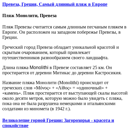
Превеза, Греция, Самый длинный пляж в Европе
Пляж Монолити, Превеза
Пляж Превезы считается самым длинным песчаным пляжем в
Европе. Он расположен на западном побережье Превезы, в
Греции.
Греческий город Превеза обладает уникальной красотой и
скрытым очарованием, который привлекает
путешественников разнообразием своего ландшафта.
Длина пляжа
Monolithi
в Превезе составляет 25 км. Он
простирается от деревни Митикас до деревни Кастросикия.
Название пляжа Монолити (Monolithi) происходит от
греческих слов «Μόνος» + «Λίθος» = «одиночный» +
«камень». Пляж простирается от выступающей скалы высотой
около десяти метров, которую можно было увидеть с пляжа,
пока она не была разрушена немецкими и итальянскими
солдатами из миномета (в 1942 г.).
Великолепие горной Греции: Загорохорья - красота и
спокойствие