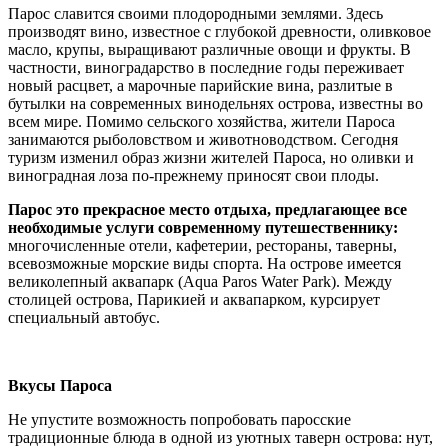
Парос славится своими плодородными землями. Здесь
производят вино, известное с глубокой древности, оливковое
масло, крупы, выращивают различные овощи и фрукты. В
частности, виноградарство в последние годы переживает
новый расцвет, а марочные парийские вина, разлитые в
бутылки на современных винодельнях острова, известны во
всем мире. Помимо сельского хозяйства, жители Пароса
занимаются рыболовством и животноводством. Сегодня
туризм изменил образ жизни жителей Пароса, но оливки и
виноградная лоза по-прежнему приносят свои плоды.
Парос это прекрасное место отдыха, предлагающее все
необходимые услуги современному путешественнику:
многочисленные отели, кафетерии, рестораны, таверны,
всевозможные морские виды спорта. На острове имеется
великолепный аквапарк (Aqua Paros Water Park). Между
столицей острова, Парикией и аквапарком, курсирует
специальный автобус.
Вкусы Пароса
Не упустите возможность попробовать паросские
традиционные блюда в одной из уютных таверн острова: нут,