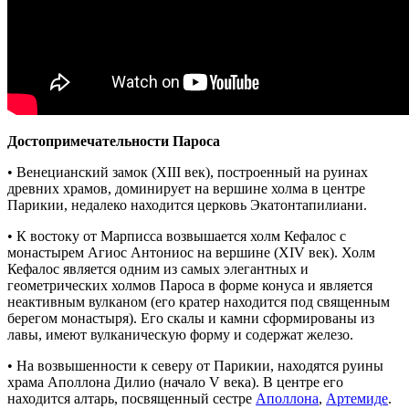
Достопримечательности Пароса
• Венецианский замок (
XIII
век
),
построенный
на руинах
древних храмов, доминирует на вершине холма в центре
Парикии, недалеко находится церковь Экатонтапилиани.
• К востоку от Марписса возвышается холм Кефалос с
монастырем Агиос Антониос на вершине (
XIV
век
). Холм
Кефалос является одним из самых элегантных и
геометрических холмов Пароса в форме конуса и является
неактивным вулканом (его кратер находится под священным
берегом монастыря). Его скалы и камни сформированы из
лавы, имеют вулканическую форму и содержат железо.
• На возвышенности к северу от Парикии, находятся руины
храма Аполлона Дилио (начало
V
века). В центре его
находится алтарь, посвященный сестре
Аполлона
,
Артемиде
.