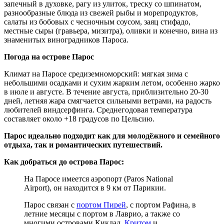
запечный в духовке, рагу из улиток, треску со шпинатом,
разнообразные блюда из свежей рыбы и морепродуктов,
салаты из бобовых с чесночным соусом, заяц стифадо,
местные сыры (гравьера, мизитра), оливки и конечно, вина из
знаменитых виноградников Пароса.
Погода на острове Парос
Климат на Паросе средиземноморский: мягкая зима с
небольшими осадками и сухим жарким летом, особенно жарко
в июле и августе. В течение августа, приблизительно 20-30
дней, летняя жара смягчается сильными ветрами, на радость
любителей виндсерфинга. Среднегодовая температура
составляет около +18 градусов по Цельсию.
Парос идеально подходит как для молодёжного и семейного
отдыха, так и романтических путешествий.
Как добраться до острова Парос:
На Паросе имеется аэропорт (Paros National
Airport), он находится в 9 км от Парикии.
Парос связан с
портом Пирей
, с портом Рафина, в
летние месяцы с портом в Лаврио, а также со
многими островами Киклад,
Критом
и