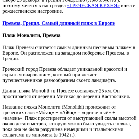
поэтому хочется в наш раздел
«ГРЕЧЕСКАЯ КУХНЯ»
внести
рождественское настроение.
Превеза, Греция, Самый длинный пляж в Европе
Пляж Монолити, Превеза
Пляж Превезы считается самым длинным песчаным пляжем в
Европе. Он расположен на западном побережье Превезы, в
Греции.
Греческий город Превеза обладает уникальной красотой и
скрытым очарованием, который привлекает
путешественников разнообразием своего ландшафта.
Длина пляжа
Monolithi
в Превезе составляет 25 км. Он
простирается от деревни Митикас до деревни Кастросикия.
Название пляжа Монолити (Monolithi) происходит от
греческих слов «Μόνος» + «Λίθος» = «одиночный» +
«камень». Пляж простирается от выступающей скалы высотой
около десяти метров, которую можно было увидеть с пляжа,
пока она не была разрушена немецкими и итальянскими
солдатами из миномета (в 1942 г.).