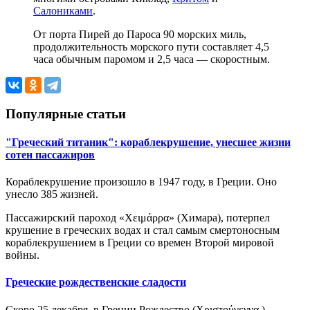
Салониками
.
От порта Пирей до Пароса 90 морских миль,
продолжительность морского пути составляет 4,5
часа обычным паромом и 2,5 часа — скоростным.
Популярные статьи
"Греческий титаник": кораблекрушение, унесшее жизни
сотен пассажиров
Кораблекрушение произошло в 1947 году, в Греции. Оно
унесло 385 жизней.
Пассажирский пароход «Χειμάρρα» (Химара), потерпел
крушение в греческих водах и стал самым смертоносным
кораблекрушением в Греции со времен Второй мировой
войны.
Греческие рождественские сладости
Скоро 25 декабря, в Греции Рождество (Χριστούγεννα ),