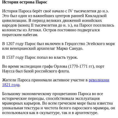
История острова Парос
История Пароса берёт своё начало с IV тысячелетия до н.э.
Это был один из важнейших центров ранней Кикладской
цивилизации. В период великих движений ионийских
народов (конец II тысячелетия до н. э.), на Паросе поселились
колонисты из Аттики. Остров постоянно подвергался
пиратским набегам.
В 1207 году Парос был включен в Герцогство Эгейского моря
или венецианский архипелаг Марко Санудо.
В 1537 году Парос попал во власть турок.
Во время экспедиции графа Орлова (1770-1771 гг), порт
Наусса был базой российского флота.
Жители Пароса принимали активное участие в
революции
1821 года
.
Большому экономическому процветанию Пароса во все
исторические периоды, способствовала эксплуатация
мраморных карьеров. Во всем греческом мире была известна
уникальная текстура и чистота белого паросского мрамора, он
использовался как в скульптуре, так и в архитектуре.