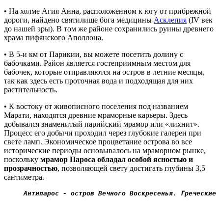
• На холме Агия Анна, расположенном к югу от прибрежной
дороги, найдено святилище бога медицины
Асклепия
(
IV
век
до нашей эры). В том же районе сохранились руины древнего
храма пифянского Аполлона.
• В 5-и км от Парикии, вы можете посетить долину с
бабочками. Район является гостеприимным местом для
бабочек, которые отправляются на остров в летние месяцы,
так как здесь есть проточная вода и подходящая для них
растительность.
• К востоку от живописного поселения под названием
Марати, находятся древние мраморные карьеры. Здесь
добывался знаменитый парийский мрамор или «лихнит».
Процесс его добычи проходил через глубокие галереи при
свете ламп. Экономическое процветание острова во все
исторические периоды основывалось на мраморном рынке,
поскольку
мрамор Пароса обладал особой ясностью и
прозрачностью
, позволяющей свету достигать глубины 3,5
сантиметра.
Антипарос - остров Вечного Воскресенья. Греческие 