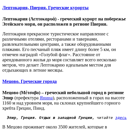
Лептокария, Пиерия. Греческие курорты
Лептокария (Λεπτοκαρυά) - греческий курорт на побережье
Эгейского моря, он расположен в регионе Пиерия.
Лептокария прекрасное туристическое направление с
различными отелями, ресторанами и тавернами,
развлекательными центрами, а также оборудованными
пляжами. Его песчаный пляж имеет длину более 5 км, он
отмечен наградой «Голубой флаг». Расстояние от
арендованного жилья до моря составляет всего несколько
метров, что делает Лептокарию идеальным местом для
отдыхающих в летние месяцы.
Мецово. Греческие города
Мецово (Μέτσοβο) – г
реческий небольшой город
в
регионе
Эпир
(
префектур
а
Янина
),
расположенный в горах
на высоте
1160 м
над уровнем моря
,
на
склонах
крупнейшего горного
хребта Греции, Пинд.
Эпир
, Греция. Отдых в западной Греции,
 читайте 
здесь
В Мецово проживает около
3500
жителей
,
которые
в