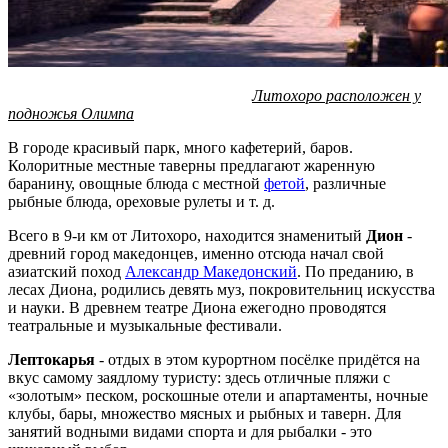
Литохоро расположен у
подножья Олимпа
В городе красивый парк, много кафетерий, баров.
Колоритные местные таверны предлагают жаренную
баранину, овощные блюда с местной
фетой
, различные
рыбные блюда, ореховые рулеты и т. д.
Всего в 9-и км от Литохоро, находится знаменитый
Дион
-
древний город македонцев, именно отсюда начал свой
азиатский поход
Александр Македонский
. По преданию, в
лесах Диона, родились девять муз, покровительниц искусства
и науки. В древнем театре Диона ежегодно проводятся
театральные и музыкальные фестивали.
Лептокарья
-
отдых в этом курортном посёлке придётся на
вкус самому заядлому туристу: здесь отличные пляжи с
«золотым» песком, роскошные отели и апартаменты, ночные
клубы, бары, множество мясных и рыбных и таверн. Для
занятий водными видами спорта и для рыбалки - это