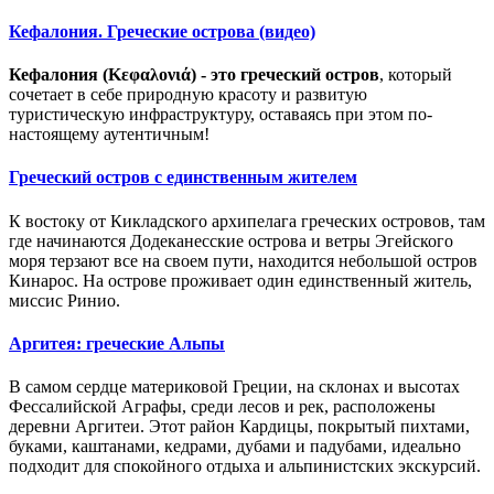
Кефалония. Греческие острова (видео)
Кефалония (Κεφαλονιά) - это греческий остров
, который
сочетает в себе природную красоту и развитую
туристическую инфраструктуру, оставаясь при этом по-
настоящему аутентичным!
Греческий остров с единственным жителем
К востоку от Кикладского архипелага греческих островов, там
где начинаются Додеканесские острова и ветры Эгейского
моря терзают все на своем пути, находится небольшой остров
Кинарос. На острове проживает один единственный житель,
миссис Ринио.
Аргитея: греческие Альпы
В самом сердце материковой Греции, на склонах и высотах
Фессалийской Аграфы, среди лесов и рек, расположены
деревни Аргитеи. Этот район Кардицы, покрытый пихтами,
буками, каштанами, кедрами, дубами и падубами, идеально
подходит для спокойного отдыха и альпинистских экскурсий.