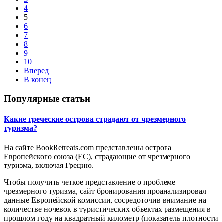
4
5
6
7
8
9
10
Вперед
В конец
Популярные статьи
Какие греческие острова страдают от чрезмерного
туризма?
На сайте BookRetreats.com представлены острова
Европейского союза (ЕС), страдающие от чрезмерного
туризма, включая Грецию.
Чтобы получить четкое представление о проблеме
чрезмерного туризма, сайт бронирования проанализировал
данные Европейской комиссии, сосредоточив внимание на
количестве ночевок в туристических объектах размещения в
прошлом году на квадратный километр (показатель плотности