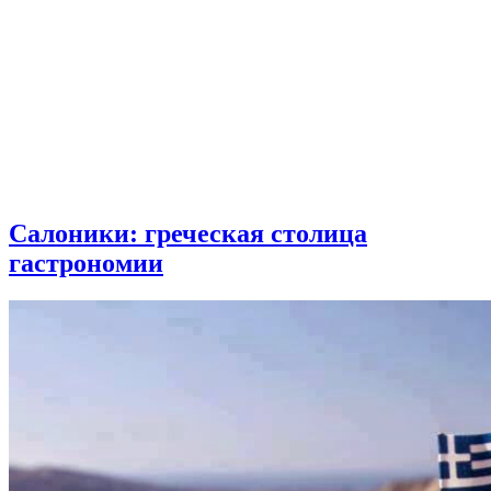
Салоники: греческая столица
гастрономии