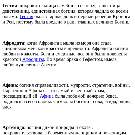
Гестия
: покровительница семейного счастья, защитница
девственниц, единственная богиня, которая ладила со всеми
богами.
Гестия
была старшая дочь и первый ребенок Кроноса
и Реи, поэтому была введена в ранг главных великих Богинь.
Афродита
: когда Афродита вышла из моря она стала
синонимом женской красоты в древности. Афродита богиня
любви и красоты. Боги и смертные, все они были покорены
красотой
Афродиты
. Во время брака с Гефестом, имела
любовную связь с Аресом.
Афина
: богиня справедливости, мудрости, стратегии, войны.
Парфенон в Афинах - это самый известный храм,
посвященный ей.
Афина
была любимой дочерью Зевса,
родилась из его головы. Символы богини - сова, эгида, олива,
змея.
Артемида
: богиня дикой природы и охоты,
покровительствовала беременным женщинам и роженицам