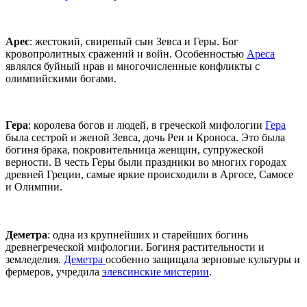
Арес
: жестокий, свирепый сын Зевса и Геры. Бог
кровопролитных сражений и войн. Особенностью
Ареса
являлся буйный нрав и многочисленные конфликты с
олимпийскими богами.
Гера
: королева богов и людей, в греческой мифологии
Гера
была сестрой и женой Зевса, дочь Реи и Кроноса. Это была
богиня брака, покровительница женщин, супружеской
верности. В честь Геры были праздники во многих городах
древней Греции, самые яркие происходили в Аргосе, Самосе
и Олимпии.
Деметра
: одна из крупнейших и старейших богинь
древнегреческой мифологии. Богиня растительности и
земледелия.
Деметра
особенно защищала зерновые культуры и
фермеров, учредила
элевсинские мистерии
.