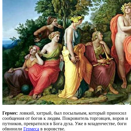
Гермес
: ловкий, хитрый, был посыльным, который приносил
сообщения от богов к людям. Покровитель торговцев, воров и
путников, превратился в Бога духа. Уже в младенчестве, боги
обвинили
Гермеса
в воровстве.