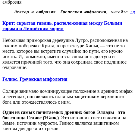
амброзия.
 Нектар и амброзия. Греческая мифология
, читайте 
зд
Крит: скрытая гавань, расположенная между Белыми
горами и Ливийским морем
Небольшая приморская деревушка Лутро, расположенная на
южном побережье Крита, в префектуре Ханья, — это не то
место, которое вы встретите случайно по пути, его нужно
искать. И, возможно, именно эта сложность доступа и
является причиной того, что она сохранила свое подлинное
очарование.
Гелиос. Греческая мифология
Солнце занимало доминирующее положение в древних мифах
и легендах, оно являлось главным защитником верховного
бога или отождествлялось с ним.
Один из самых почитаемых древних богов Эллады - это
бог солнца Гелиос (Ήλιος)
. Это источник света и жизни на
Земле, источник мудрости. Гелиос является защитником
клятвы для древних греков.