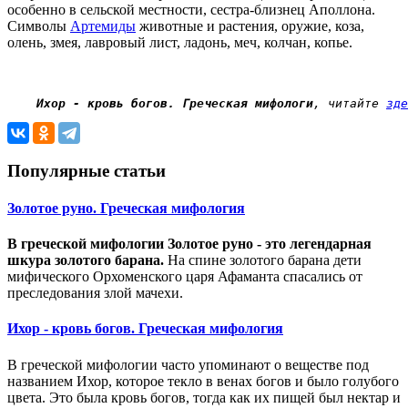
особенно в сельской местности, сестра-близнец Аполлона.
Символы
Артемиды
животные и растения, оружие, коза,
олень, змея, лавровый лист, ладонь, меч, колчан, копье.
 Ихор - кровь богов. Греческая мифологи
, читайте 
зде
Популярные статьи
Золотое руно. Греческая мифология
В греческой мифологии Золотое руно - это легендарная
шкура золотого барана.
На спине золотого барана дети
мифического Орхоменского царя Афаманта спасались от
преследования злой мачехи.
Ихор - кровь богов. Греческая мифология
В греческой мифологии часто упоминают о веществе под
названием Ихор, которое текло в венах богов и было голубого
цвета. Это была кровь богов, тогда как их пищей был нектар и