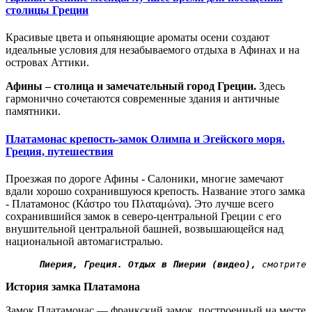
столицы Греции
Красивые цвета и опьяняющие ароматы осени создают
идеальные условия для незабываемого отдыха в Афинах и на
островах Аттики.
Афины – столица и замечательный город Греции.
Здесь
гармонично сочетаются современные здания и античные
памятники.
Платамонас крепость-замок Олимпа и Эгейского моря.
Греция, путешествия
Проезжая по дороге Афины - Салоники, многие замечают
вдали хорошо сохранившуюся крепость. Название этого замка
- Платамонос (Κάστρο του Πλαταμώνα). Это лучше всего
сохранившийся замок в северо-центральной Греции с его
внушительной центральной башней, возвышающейся над
национальной автомагистралью.
  Пиерия, Греция. Отдых в Пиерии (видео),
 смотрите 
История замка Платамона
Замок Платамонас — франкский замок, построенный на месте