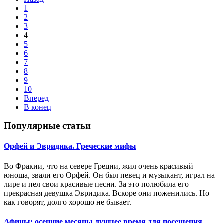
1
2
3
4
5
6
7
8
9
10
Вперед
В конец
Популярные статьи
Орфей и Эвридика. Греческие мифы
Во Фракии, что на севере Греции, жил очень красивый
юноша, звали его Орфей. Он был певец и музыкант, играл на
лире и пел свои красивые песни. За это полюбила его
прекрасная девушка Эвридика. Вскоре они поженились. Но
как говорят, долго хорошо не бывает.
Афины: осенние месяцы лучшее время для посещения