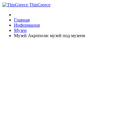
ThisGreece
Главная
Информация
Музеи
Музей Акрополя: музей под музеем