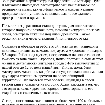
Зона раскопок в архитектурном предложении Бернарда Цуми
и Михалиса Фотиадиса рассматривалась как выставочное
расширение музея, как его физическое и концептуальное
продолжение и пуповина, связывающая новое здание с
пространством и временем.
Пять лет назад раскопки стали доступны для посетителей,
которые получили возможность, помимо экскурсии по залам
музея, осмотреть лежащие под ними древности.
Также
раскопки видны через стеклянный пол первого этажа.
Создание и образцовая работа
этой части м
узея - нынешняя
выставка движимых находок
под музеем Акрополя
площадью
5,5 акров.
Район под музеем, построенным на конце склонов
южного склона скалы Акрополя, почти постоянно был местом
жизни и деятельности жителей города с 4-го тысячелетия до
нашей эры до 12-го века нашей эры. Улицы, дома, бани,
мастерские, магазины, кладбища сосуществовали или сменяли
друг друга с течением времени на более обширной
территории. Что касается этой области, Фукидид в своей
второй книге, ссылаясь на историю Афин, рассказывает, что
это один из самых древних городов с некоторыми из его
старейших и священных святилищ.
Сегодня постоянная экспозиция из более чем 1100 мобильных
находок из раскопок «Музей под музеем» завершает образ