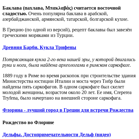
Баклава (пахлава, Μπακλαβάς) считается восточной
сладостью.
Очень популярна баклава в арабской,
азербайджанской, армянской, татарской, болгарской кухне.
В Грецию (по одной из версий), рецепт баклавы был завезён
греческими моряками из Турции.
Древняя Барби. Кукла Трифены
Потрясающая кукла 2-го века нашей эры, у которой двигались
руки и ноги, была найдена археологами в римском саркофаге.
1889 году в Риме во время раскопок при строительстве здания
Министерства юстиции Италии и моста через Тибр были
найдены пять саркофагов. В одном саркофаге был скелет
молодой женщины, возрастом около 20 лет. Ее имя, Creperea
Tryfena, было начертано на внешней стороне саркофага.
Флорина - лучший город в Греции для встречи Рождества
Рождество во Флорине
Дельфы. Достопримечательности Дельф (видео)