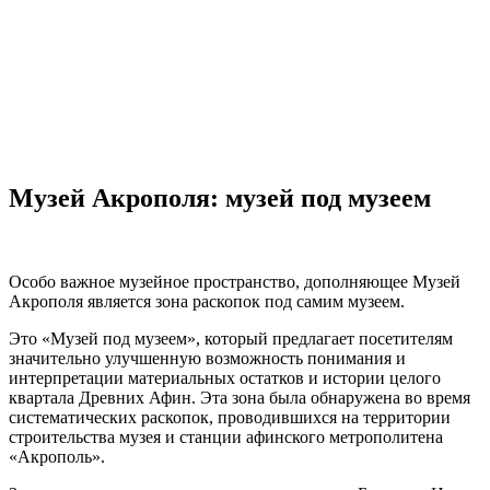
Музей Акрополя: музей под музеем
О
собо важно
е
музейно
е
пространств
о
, дополняющее Музей
Акрополя является зона раскопок под самим музеем
.
Это «Музей под музеем», который предлагает посетителям
значительно улучшенную возможность понимания и
интерпретации материальных остатков и истории целого
квартала Древних Афин.
Эта зона
была обнаружена во время
систематических раскопок, проводившихся на территории
строительства музея и станции афинского метрополитена
«Акрополь».