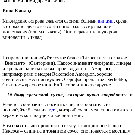
вялеными помидорами Сироса.
Вина Киклад
Кикладские острова славятся своими белыми
винами
, среди
которых
выделяются
сорта винограда
а
ссиртико или
м
онемвасия (или
м
альвазия).
Они играют
главную роль
в
виноделии Киклад
.
Непременно попробуйте сухое белое «Таласитис» и сладкое
«Винсанто» (Санторини). Наксос знаменит ликёрами, ликёры
и крепкие напитки также производят и на Аморгосе,
например раки с медом Rakomelon Amorgion, хорошо
сочетается с местной кухней. Серифос предлагает Serfiotiko,
Сикинос - красное вино En Thermo и многие другие.
20 блюд греческой кухни, которые нужно попробовать в 
Если вы собираетесь посетить Сифнос, обязательно
попробуйте
блюда из
нут
а
, который очень медленно
томится
в
керамической посуде в дровяной печи.
Вам обязательно придётся по вкусу традиционное блюдо
Наксоса –
свинин
а в
томатн
ом
соус
е
, оно подается с местным