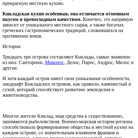
прекрасную местную кухню.
Кикладская кухня особенная, она отличается отменным
вкусом и превосходным качеством.
Конечно, это напрямую
зависит от уникального местного сырья,
а также богаты
х
греческих гастрономических
традици
й, сложившихся на
протяжении веков.
История
Тридцать три острова составляют Киклады,
самые знамение
из них: Санторини,
Миконос
,
Делос, Парос, Андрос, Милос и
другие.
И хотя каждый остров имеет свои уникальные особенности,
ландшафт Киклад
ских островов
, как правило, каменистый и
сухой, которы
й
способствует
развитию земледелия и
животноводства.
Многие ж
ители Киклад, и
ща
средства к существованию
,
занимаются рыболовством.
Военно-морская история региона
способствовала формированию общества и местной кухни на
каждом острове, со значительным влиянием франков и