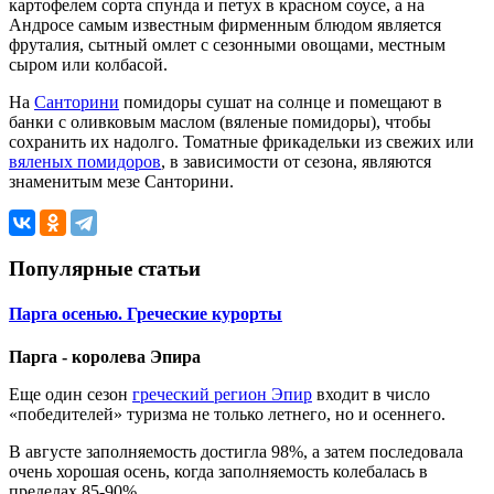
картофелем сорта
с
пунда и петух в красном соусе, а на
Андросе самым известным фирменным блюдом является
фруталия, сытный омлет с сезонными овощами, местным
сыром или колбасой.
На
Санторини
помидоры сушат на солнце и помещают в
банки с оливковым маслом (
вяленые помидоры)
, чтобы
сохранить их надолго. Томатные фрикадельки из свежих или
вяленых помидоров
, в зависимости от сезона, являются
знаменитым мезе
Санторини
.
Популярные статьи
Парга осенью. Греческие курорты
Парга - королева Эпира
Еще один сезон
греческий регион Эпир
входит в число
«победителей» туризма не только летнего, но и осеннего.
В августе заполняемость достигла 98%, а затем последовала
очень хорошая осень, когда заполняемость колебалась в
пределах 85-90%.