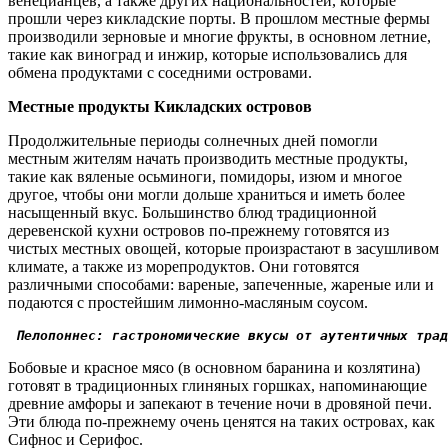
венецианцев, а также других национальностей, которые
прошли через кикладские порты. В прошлом местные фермы
производили зерновые и многие фрукты, в основном летние,
такие как виноград и инжир, которые использовались для
обмена продуктами с соседними островами.
Местные продукты Кикладских островов
Продолжительные периоды
солнечных дней помогли
местным жителям начать производить местные продукты,
такие как вяленые осьминоги, помидоры, изюм и многое
другое, чтобы они могли дольше хранить
ся
и иметь более
насыщенный вкус. Большинство
блюд
традиционной
деревенской кухни островов по-прежнему готовятся из
чистых местных овощей, которые про
израстают
в засушливом
климате, а также из морепродуктов.
Они
готовятся
различными способами: вареные, запеченные, жареные или и
подаются с простейши
м
лимонно-масляны
м
соус
ом
.
 Пелопоннес: гастрономические вкусы от аутентичных трад
Бобовые и красное мясо (в основном баранина и коз
лятина
)
готовят
в традиционны
х
глиняны
х
горшк
ах
, напоминающие
древние амфоры и запекают в течение ночи в дровяной печи.
Эти блюда по-прежнему очень ценятся на таких островах, как
Сифнос и Серифос.