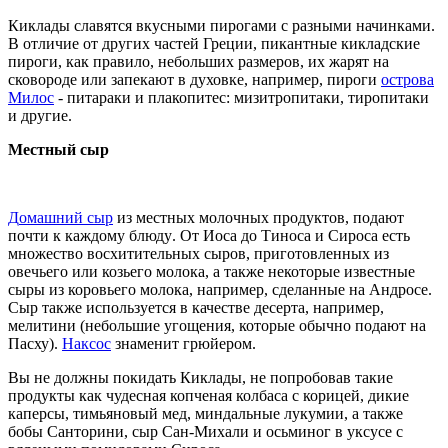
Киклады славятся вкусными пирогами с разными начинками.
В отличие от других частей Греции, пикантные
кикладские
пироги, как правило,
небольших
размеро
в, их жарят на
сковород
е
или запекают в духовке,
например, пироги
острова
Милос
- питараки и плакопитес: мизитропитаки, тиропитаки
и другие.
Местный сыр
Д
омашний
сыр
из местных молочных продуктов, подают
почти к каждому
блюду
. От Иоса до Тиноса и Сироса есть
множество восхитительных сыров, приготовленных из
овечьего или козьего молока, а также некоторые известные
сыры из коровьего молока, например, сделанные на Андросе.
Сыр также используется в качестве десерта, например,
мелитини (небольшие угощения, которые обычно подают на
Пасху).
Наксос
знаменит грюйером.
Вы не должны покидать Киклады, не попробовав
такие
продукты
как
чудесная копченая колбаса с корицей, дикие
каперсы, тимьяновый мед, миндальные лукумии, а также
бобы Санторини, сыр Сан-Михали
и
осьминог в уксусе с