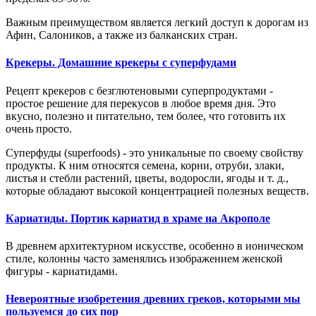
Важным преимуществом является легкий доступ к дорогам из
Афин, Салоников, а также из балканских стран.
Крекеры. Домашние крекеры с суперфудами
Рецепт крекеров с безглютеновыми суперпродуктами -
простое решение для перекусов в любое время дня. Это
вкусно, полезно и питательно, тем более, что готовить их
очень просто.
Суперфуды (superfoods) - это уникальные по своему свойству
продукты. К ним относятся семена, корни, отруби, злаки,
листья и стебли растений, цветы, водоросли, ягоды и т. д.,
которые обладают высокой концентрацией полезных веществ.
Кариатиды. Портик кариатид в храме на Акрополе
В древнем архитектурном искусстве, особенно в ионическом
стиле, колонны часто заменялись изображением женской
фигуры - кариатидами.
Невероятные изобретения древних греков, которыми мы
пользуемся до сих пор