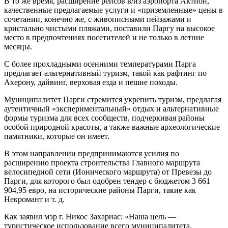
В то же время, расширение рейсов в/из аэропорта Актион,
качественные предлагаемые услуги и «приземленные» цены в
сочетании, конечно же, с живописными пейзажами и
кристально чистыми пляжами, поставили Паргу на высокое
место в предпочтениях посетителей и не только в летние
месяцы.
С более прохладными осенними температурами Парга
предлагает альтернативный туризм, такой как рафтинг по
Ахерону, дайвинг, верховая езда и пешие походы.
Муниципалитет Парги стремится укрепить туризм, предлагая
аутентичный «экспериментальный» отдых и альтернативные
формы туризма для всех сообществ, подчеркивая районы
особой природной красоты, а также важные археологические
памятники, которые он имеет.
В этом направлении предпринимаются усилия по
расширению проекта строительства Главного маршрута
велосипедной сети (Ионического маршрута) от Превезы до
Парги, для которого был одобрен тендер с бюджетом 3 661
904,95 евро, на исторические районы Парги, такие как
Некромант и т. д.
Как заявил мэр г. Никос Захариас: «Наша цель —
туристическое использование всего муниципалитета.