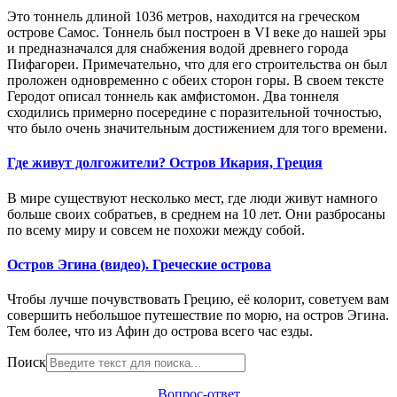
Это тоннель длиной 1036 метров, находится на греческом
острове Самос. Тоннель был построен в VI веке до нашей эры
и предназначался для снабжения водой древнего города
Пифагореи. Примечательно, что для его строительства он был
проложен одновременно с обеих сторон горы. В своем тексте
Геродот описал тоннель как амфистомон. Два тоннеля
сходились примерно посередине с поразительной точностью,
что было очень значительным достижением для того времени.
Где живут долгожители? Остров Икария, Греция
В мире существуют несколько мест, где люди живут намного
больше своих собратьев, в среднем на 10 лет.
Они разбросаны
по всему миру и совсем не похожи между собой.
Остров Эгина (видео). Греческие острова
Чтобы лучше почувствовать Грецию, её колорит, советуем вам
совершить небольшое путешествие по морю, на остров Эгина.
Тем более, что из Афин до острова всего час езды.
Поиск
Вопрос-ответ