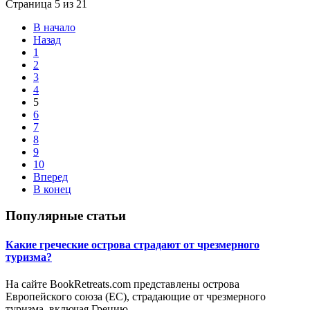
Страница 5 из 21
В начало
Назад
1
2
3
4
5
6
7
8
9
10
Вперед
В конец
Популярные статьи
Какие греческие острова страдают от чрезмерного
туризма?
На сайте BookRetreats.com представлены острова
Европейского союза (ЕС), страдающие от чрезмерного
туризма, включая Грецию.