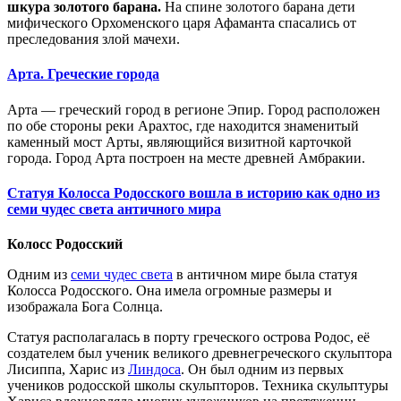
шкура золотого барана.
На спине золотого барана дети
мифического Орхоменского царя Афаманта спасались от
преследования злой мачехи.
Арта. Греческие города
Арта — греческий город в регионе Эпир. Город расположен
по обе стороны реки Арахтос, где находится знаменитый
каменный мост Арты, являющийся визитной карточкой
города. Город Арта построен на месте древней Амбракии.
Статуя Колосса Родосского вошла в историю как одно из
семи чудес света античного мира
Колосс Родосский
Одним из
семи чудес света
в античном мире была статуя
Колосса Родосского. Она имела огромные размеры и
изображала Бога Солнца.
Статуя располагалась в порту греческого острова Родос, её
создателем был ученик великого древнегреческого скульптора
Лисиппа, Харис из
Линдоса
. Он был одним из первых
учеников родосской школы скульпторов. Техника скульптуры