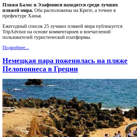
Пляжи
Балос и Элафониси
находятся среди
лучших
пляж
ей
мира.
Оба расположены на Крите, а точнее в
префектуре Ханья.
Ежегодный список 25 лучших пляжей мира публикуется
TripAdvisor на основе комментариев и впечатлений
пользователей туристической платформы.
Подробнее...
Немецкая пара поженилась на пляже
Пелопоннеса в Греции