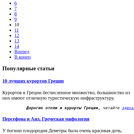
6
7
8
9
10
11
12
13
14
Вперед
В конец
Популярные статьи
10 лучших курортов Греции
Курортов в Греции бесчисленное множество, большинство из
них имеют отличную туристическую инфраструктуру.
 Дорогие отели и курорты Греции,
 читайте 
здесь
Персефона и Аид. Греческая мифология
У богини плодородия Деметры была очень красивая дочь,