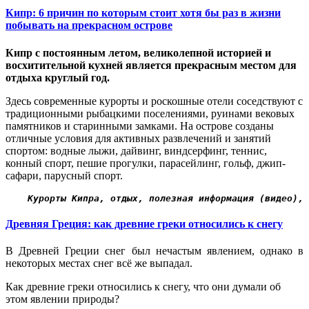
Кипр: 6 причин по которым стоит хотя бы раз в жизни
побывать на прекрасном острове
Кипр с постоянным летом, великолепной историей и
восхитительной кухней является прекрасным местом для
отдыха круглый год.
Здесь современные курорты и роскошные отели соседствуют с
традиционными рыбацкими поселениями, руинами вековых
памятников и старинными замками. На острове созданы
отличные условия для активных развлечений и занятий
спортом: водные лыжи, дайвинг, виндсерфинг, теннис,
конный спорт, пешие прогулки, парасейлинг, гольф, джип-
сафари, парусный спорт.
Курорты Кипра, отдых, полезная информация (видео),
 
Древняя Греция: как древние греки относились к снегу
В Древней Греции снег был нечастым явлением, однако в
некоторых местах снег всё же выпадал.
Как древние греки относились к снегу, что они думали об
этом явлении природы?