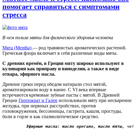
помогает справиться с симптомами
стресса
В чем польза мяты для физического здоровья человека
Мята (Mentha)
— род травянистых ароматических растений.
Греческая флора включает в себя различные виды мяты.
С древних времён, в Греции мяту широко используют в
кулинарии как приправу и виноделии, а также в виде
отвара, эфирного масла.
Древние греки перед обедом натирали стол мятой,
ароматизировали воду в ванне. С VI века впервые
встречаются кремовые зубные пасты с мятой. В Древней
Греции
Гиппократ и Гален
использовали мяту при несварении
желудка, при нервных расстройствах, против
головокружения, бессонницы, гастрита, кашля, простуды,
боли в горле и как спазмолитическое средство.
Эфирные масла: масло орегано,
масло мяты,
 чит