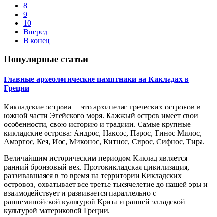
8
9
10
Вперед
В конец
Популярные статьи
Главные археологические памятники на Кикладах в
Греции
Кикладские острова —это архипелаг греческих островов в
южной части Эгейского моря. Кажжый остров имеет свои
особенности, свою историю и традиии. Самые крупные
кикладские острова: Андрос, Наксос, Парос, Тинос Милос,
Аморгос, Кея, Иос, Миконос, Китнос, Сирос, Сифнос, Тира.
Величайшим историческим периодом Киклад является
ранний бронзовый век. Протокикладская цивилизация,
развивавшаяся в то время на территории Кикладских
островов, охватывает все третье тысячелетие до нашей эры и
взаимодействует и развивается параллельно с
раннеминойской культурой Крита и ранней элладской
культурой материковой Греции.