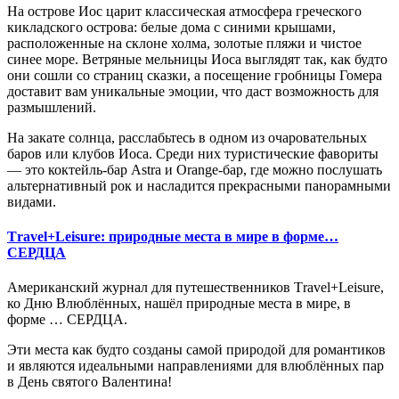
На острове Иос царит классическая атмосфера греческого
кикладского острова: белые дома с синими крышами,
расположенные на склоне холма, золотые пляжи и чистое
синее море. Ветряные мельницы Иоса выглядят так, как будто
они сошли со страниц сказки, а посещение гробницы Гомера
доставит вам уникальные эмоции, что даст возможность для
размышлений.
На закате солнца, расслабьтесь в одном из очаровательных
баров или клубов Иоса. Среди них туристические фавориты
— это коктейль-бар Astra и Orange-бар, где можно послушать
альтернативный рок и насладится прекрасными панорамными
видами.
Τravel+Leisure: природные места в мире в форме…
СЕРДЦА
Американский журнал для путешественников Τravel+Leisure,
ко Дню Влюблённых, нашёл природные места в мире, в
форме … СЕРДЦА.
Эти места как будто созданы самой природой для романтиков
и являются идеальными направлениями для влюблённых пар
в День святого Валентина!