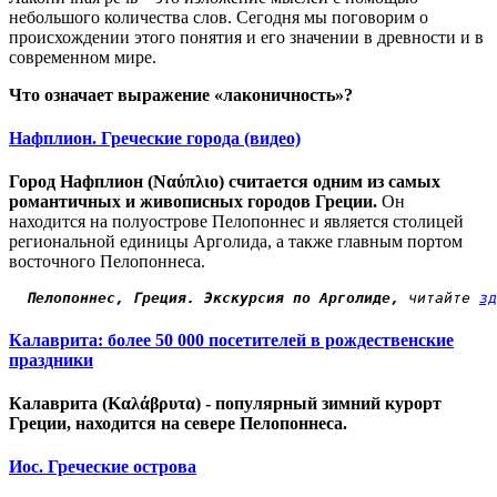
небольшого количества слов. Сегодня мы поговорим о
происхождении этого понятия и его значении в древности и в
современном мире.
Что означает выражение «лаконичность»?
Нафплион. Греческие города (видео)
Город Нафплион (Ναύπλιο) считается одним из самых
романтичных и живописных городов Греции.
Он
находится на полуострове Пелопоннес и является столицей
региональной единицы Арголида, а также главным портом
восточного Пелопоннеса.
 Пелопоннес, Греция. Экскурсия по Арголиде,
 читайте 
зд
Калаврита: более 50 000 посетителей в рождественские
праздники
Калаврита (Καλάβρυτα) - популярный зимний курорт
Греции, находится на севере Пелопоннеса.
Иос. Греческие острова