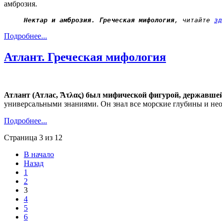
амброзия.
 Нектар и амброзия. Греческая мифология
, читайте 
зд
Подробнее...
Атлант. Греческая мифология
Атлант (Атлас, Ἄτλας) был мифической фигурой, державшей 
универсальными знаниями. Он знал все морские глубины и необы
Подробнее...
Страница 3 из 12
В начало
Назад
1
2
3
4
5
6