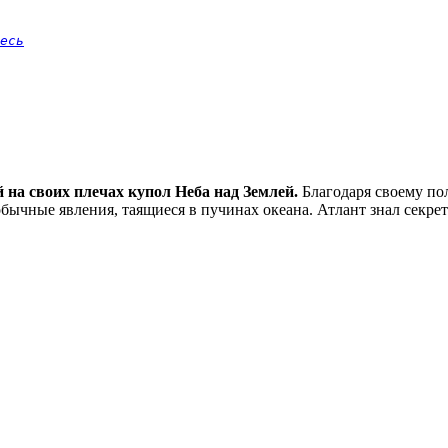
есь
на своих плечах купол Неба над Землей.
Благодаря своему по
чные явления, таящиеся в пучинах океана. Атлант знал секреты 