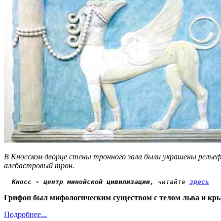
В Кносском дворце стены тронного зала были украшены рельеф
алебастровый трон.
Кносс - центр минойской цивилизации,
 читайте 
здесь
Грифон был мифологическим существом с телом льва и крыл
Подробнее...