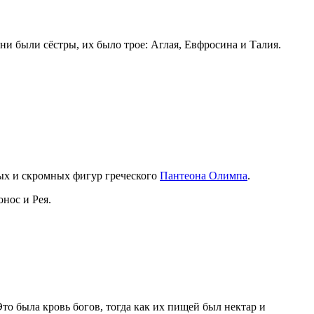
Они были сёстры, их было трое: Аглая, Евфросина и Талия.
ых и скромных фигур греческого
Пантеон
а
Олимпа
.
онос и Ре
я.
то была кровь богов, тогда как их пищей был нектар и