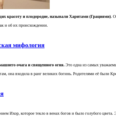
их красоту и плодородие, называли Харитами (Грациями)
. 
так и об их происхождении.
еская мифология
машнего очага и священного огня.
Это о
дна из самых уважаем
гам,
она входила
в ранг великих
б
огинь.
Родителями её были
Кр
ия
ем Ихор, которое текло в венах богов и было голубого цвета. Э