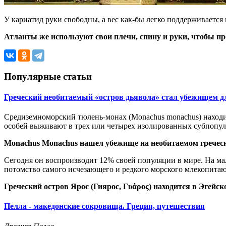
У кариатид руки свободны, а вес как-бы легко поддерживается 
Атланты же используют свои плечи, спину и руки, чтобы пр
Популярные статьи
Греческий необитаемый «остров дьявола» стал убежищем д
Средиземноморский тюлень-монах (Monachus monachus) находит
особей выживают в трех или четырех изолированных субпопул
Monachus Monachus нашел убежище на необитаемом греческ
Сегодня он воспроизводит 12% своей популяции в мире. На ма
потомство самого исчезающего и редкого морского млекопита
Греческий остров Ярос (Гиярос, Γυάρος) находится в Эгейс
Пелла - македонские сокровища. Греция, путешествия