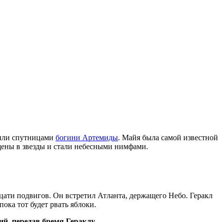
были спутницами
богини Артемиды
. Майя была самой известной
ащены в звезды и стали небесными нимфами.
дцати подвигов. Он встретил Атланта, держащего Небо. Геракл
ока тот будет рвать яблоки.
ий, передав бремя Гераклу.