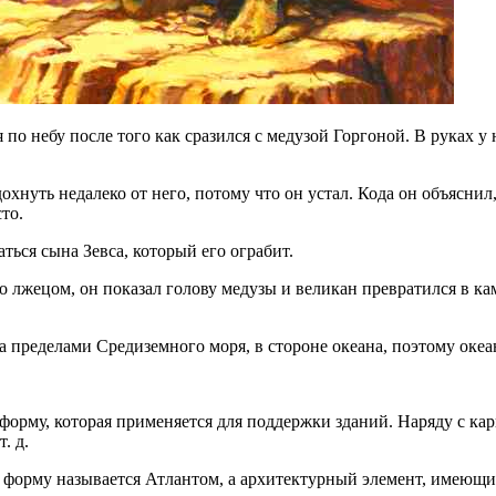
я по небу после того как сразился с медузой Горгоной. В руках у
охнуть недалеко от него, потому что он устал. Кода он объяснил
то.
аться сына Зевса, который его ограбит.
го лжецом, он показал голову медузы и великан превратился в кам
а пределами Средиземного моря, в стороне океана, поэтому оке
форму, которая применяется для поддержки зданий. Наряду с кар
. д.
форму называется Атлантом, а архитектурный элемент, имеющ