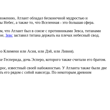
ложению, Атлант обладал бесконечной мудростью и
Небес, а также то, что Вселенная - это большая сфера.
ом, что Атлант был в союзе с противниками Зевса, титанами
ние,
Зевс
заставил титана держать на плечах небесный свод.
о Климени или Асия, или Дэй, или Ливия).
е Гесперида, дочь Эсперо, которого также считали его братом.
ерос, известный своей набожностью. У Атланта также были две
ть его рядом с собой навсегда. По некоторым древним