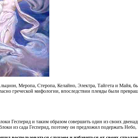
льцион, Меропа, Стеропа, Келайно, Электра, Тайгета и Майя, 
Согласно греческой мифологии, впоследствии плеяды были превр
яблоки Гесперид и таким образом совершить один из своих двена
яблоки из сада Гесперид, поэтому он предложил подержать Небо, п
ешил воспользоваться случаем и избавиться от своих страдан