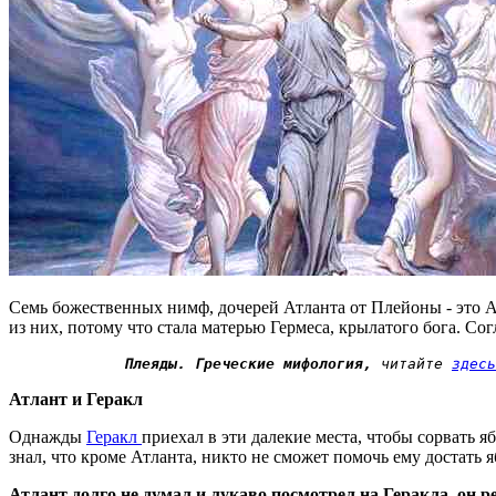
Семь божественных нимф, дочерей Атланта от Плейоны - это А
из них, потому что стала матерью Гермеса, крылатого бога. 
Плеяды. Греческие мифология,
 читайте 
здесь
Атлант и Геракл
Однажды
Геракл
приехал в эти далекие места, чтобы сорвать 
знал, что кроме Атланта, никто не сможет помочь ему достать 
Атлант долго не думал и лукаво посмотрел на Геракла, он р