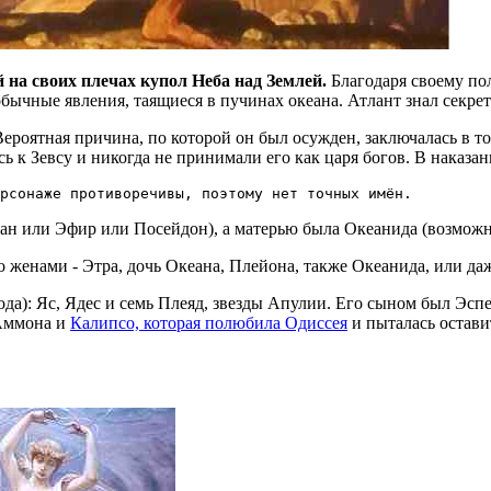
на своих плечах купол Неба над Землей.
Благодаря своему по
чные явления, таящиеся в пучинах океана. Атлант знал секреты 
 Вероятная причина, по которой он был осужден, заключалась в т
ь к Зевсу и никогда не принимали его как царя богов. В наказа
рсонаже противоречивы, поэтому нет точных имён.
ан или Эфир или Посейдон), а матерью была Океанида (возможн
 женами - Этра, дочь Океана, Плейона, также Океанида, или даж
да): Яс, Ядес и семь Плеяд, звезды Апулии. Его сыном был Эсп
 Аммона и
Калипсо, которая полюбила Одиссея
и пыталась остави