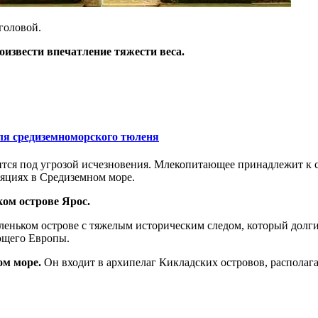
головой.
оизвести впечатление тяжести веса.
ля средиземноморского тюленя
ся под угрозой исчезновения. Млекопитающее принадлежит к сем
яциях в Средиземном море.
ом острове Ярос.
леньком острове с тяжелым историческим следом, который долг
ющего Европы.
ком море.
Он входит в архипелаг Кикладских островов, располага