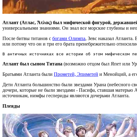
Атлант (Атлас, Ἄτλας) был мифической фигурой, державшей 
универсальными знаниями. Он знал все морские глубины и необы
После битвы титанов с
богами Олимпа
, Зевс наказал Атланта.
или потому что он и три его брата пренебрежительно относилис
В античных источниках все истории об этом мифическом пе
Атлант был сыном Титана
(возможно отцом был Япет или Ур
Братьями Атланта были
Прометей, Эпиметей
и Менойций, а его
Дети Атланта большинство были звездами Урана (небесного сво
дочери, которые не были звездами - Пасифа, ставшая матерью
источникам, нимфы геспериды являются дочерьми Атланта.
Плеяды