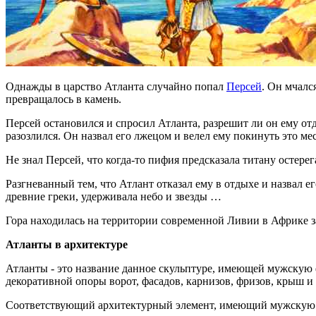
Однажды в царство Атланта случайно попал
Персей
. Он мчалс
превращалось в камень.
Персей остановился и спросил Атланта, разрешит ли он ему отд
разозлился. Он назвал его лжецом и велел ему покинуть это мес
Не знал Персей, что когда-то пифия предсказала титану остерег
Разгневанный тем, что Атлант отказал ему в отдыхе и назвал е
древние греки, удерживала небо и звезды …
Гора находилась на территории современной Ливии в Африке з
Атланты в архитектуре
Атланты - это название данное скульптуре, имеющей мужскую 
декоративной опоры ворот, фасадов, карнизов, фризов, крыш и т
Соответствующий архитектурный элемент, имеющий мужскую 