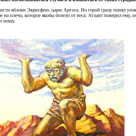
сти яблоки Эврисфею, царю Аргоса. Но герой сразу понял уловку
на плечо, которое якобы болело от веса. Атлант поверил ему, он
ю ношу.