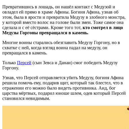
Превратившись в лошадь, он нашёл контакт с Медузой и
овладел ей прямо в храме Афины. Богиня Афина, узнав об
этом, была в ярости и превратила Медузу в злобного монстра,
у которой вместо волос на голове были змеи. Тоже самое она
сделала и с её сёстрами. Кроме того тот,
кто смотрел в лицо
Медузы Горгоны превращался в камень.
Многие воины старались обезглавить Медузу Горгону, но в
схватке с ней, когда взгляд воина падал на медузу, он
превращался в камень.
Только
Персей
(сын Зевса и Данаи) смог победить Медузу
Горгону.
Узнав, что Персей отправляется убить Медузу, богиня Афина
решила помочь ему, подарив щит, который так блестел, что в
отражении его можно было видеть противника. Аид, бог
царства мёртвых, подарил юноше шлем, одев который Персей
становился невидимым.