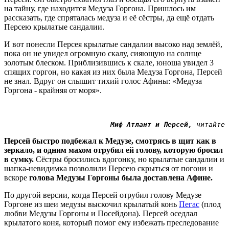
на тайну, где находится Медуза Горгона. Пришлось им
рассказать, где спряталась медуза и её сёстры, да ещё отдать
Персею крылатые сандалии.
И вот понесли Персея крылатые сандалии высоко над землёй,
пока он не увидел огромную скалу, сияющую на солнце
золотым блеском. Приблизившись к скале, юноша увидел 3
спящих горгон, но какая из них была Медуза Горгона, Персей
не знал. Вдруг он слышит тихий голос Афины: «Медуза
Горгона - крайняя от моря».
 Миф Атлант и Персей, 
читайте 
Персей быстро подбежал к Медузе, смотрясь в щит как в
зеркало, и одним махом отрубил ей голову, которую бросил
в сумку.
Сёстры бросились вдогонку, но крылатые сандалии и
шапка-невидимка позволили Персею скрыться от погони и
вскоре
голова Медузы Горгоны была доставлена Афине.
По другой версии, когда Персей отрубил голову Медузе
Горгоне из шеи медузы выскочил крылатый конь
Пегас
(плод
любви Медузы Горгоны и Посейдона). Персей оседлал
крылатого коня, который помог ему избежать преследование