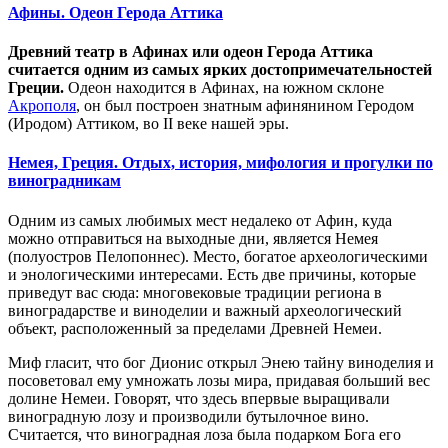
Афины. Одеон Герода Аттика
Древний театр в Афинах или одеон Герода Аттика
считается одним из самых ярких достопримечательностей
Греции.
Одеон находится в Афинах, на южном склоне
Акрополя
, он был построен знатным афинянином Геродом
(Иродом) Аттиком, во II веке нашей эры.
Немея, Греция. Отдых, история, мифология и прогулки по
виноградникам
Одним из самых любимых мест недалеко от Афин, куда
можно отправиться на выходные дни, является Немея
(полуостров Пелопоннес). Место, богатое археологическими
и энологическими интересами. Есть две причины, которые
приведут вас сюда: многовековые традиции региона в
виноградарстве и виноделии и важный археологический
объект, расположенный за пределами Древней Немеи.
Миф гласит, что бог Дионис открыл Энею тайну виноделия и
посоветовал ему умножать лозы мира, придавая больший вес
долине Немеи. Говорят, что здесь впервые выращивали
виноградную лозу и производили бутылочное вино.
Считается, что виноградная лоза была подарком Бога его