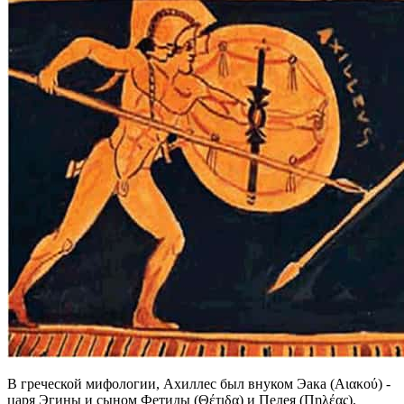
В греческой мифологии, Ахиллес был внуком Эака (Αιακού) -
царя Эгины и сыном Фетиды (Θέτιδα) и Пелея (Πηλέας).