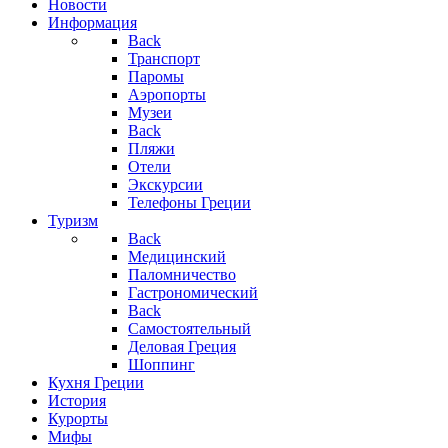
Новости
Информация
Back
Транспорт
Паромы
Аэропорты
Музеи
Back
Пляжи
Отели
Экскурсии
Телефоны Греции
Туризм
Back
Медицинский
Паломничество
Гастрономический
Back
Самостоятельный
Деловая Греция
Шоппинг
Кухня Греции
История
Курорты
Мифы