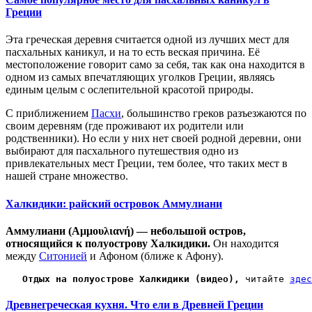
Греции
Эта греческая деревня считается одной из лучших мест для
пасхальных каникул, и на то есть веская причина. Е
ё
местоположение говорит само за себя,
так как она находится в
одном из самых впечатляющих уголков Греции,
являясь
единым целым с ослепительной красотой природы.
С приближением
Пасхи
, большинство
греков
разъезжаются по
своим деревням (
где проживают их родители или
родственники)
. Но если у них нет своей родной деревни, они
выбирают для пасхального путешествия
одно из
привлекательных мест Греции, тем более, что таких мест в
нашей стране множество.
Халкидики: райский островок Аммулиани
Аммулиани (Αμμουλιανή) — небольшой остров,
относящийся к полуострову Халкидики.
Он находится
между
Ситонией
и Афоном (ближе к Афону).
Отдых на полуострове Халкидики (
видео)
,
 читайте 
здес
Древнегреческая кухня. Что ели в Древней Греции