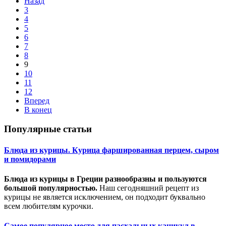
Назад
3
4
5
6
7
8
9
10
11
12
Вперед
В конец
Популярные статьи
Блюда из курицы. Курица фаршированная перцем, сыром
и помидорами
Блюда из курицы в Греции разнообразны и пользуются
большой популярностью.
Наш сегодняшний рецепт из
курицы не является исключением, он подходит буквально
всем любителям курочки.
Самое популярное место для пасхальных каникул в