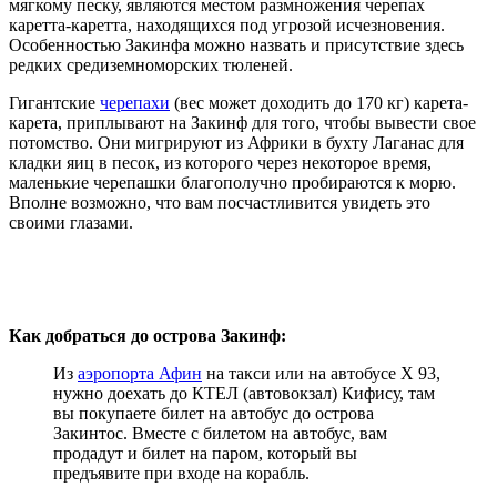
мягкому песку, являются местом размножения черепах
каретта-каретта, находящихся под угрозой исчезновения.
Особенностью Закинфа можно назвать и присутствие здесь
редких средиземноморских тюленей.
Гигантские
черепахи
(вес может доходить до 170 кг) карета-
карета, приплывают на Закинф для того, чтобы вывести свое
потомство. Они мигрируют из Африки в бухту Лаганас для
кладки яиц в песок, из которого через некоторое время,
маленькие черепашки благополучно пробираются к морю.
Вполне возможно, что вам посчастливится увидеть это
своими глазами.
Как добраться до острова Закинф:
Из
аэропорта Афин
на такси или на автобусе Х 93,
нужно доехать до КТЕЛ (автовокзал) Кифису, там
вы покупаете билет на автобус до острова
Закинтос. Вместе с билетом на автобус, вам
продадут и билет на паром, который вы
предъявите при входе на корабль.