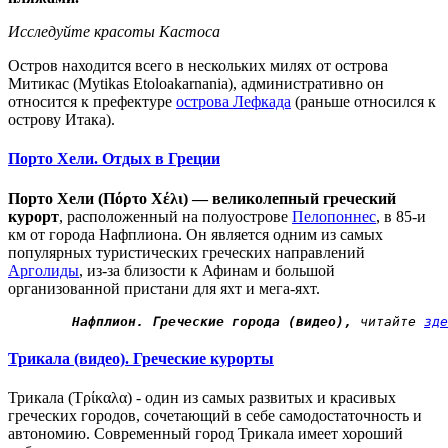
Исследуйте красоты Кастоса
Остров находится всего в нескольких милях от острова
Митикас (Mytikas Etoloakarnania), административно он
относится к префектуре
острова Лефкада
(раньше относился к
острову Итака).
Порто Хели. Отдых в Греции
Порто Хели (Πόρτο Χέλι) — великолепный греческий
курорт
, расположенный на полуострове
Пелопоннес
, в 85-и
км от города Нафплиона. Он является одним из самых
популярных туристических греческих направлений
Арголиды
, из-за близости к Афинам и большой
организованной пристани для яхт и мега-яхт.
Нафплион. Греческие города (видео),
 читайте 
зде
Трикала (видео). Греческие курорты
Трикала (Τρίκαλα) - один из самых развитых и красивых
греческих городов, сочетающий в себе самодостаточность и
автономию. Современный город Трикала имеет хороший