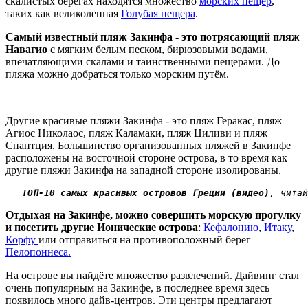
скалистых берегах находятся множество
морских пещер
,
таких как великолепная
Голубая пещера
.
Самый известный пляж Закинфа - это потрясающий пляж
Навагио
с мягким белым песком, бирюзовыми водами,
впечатляющими скалами и таинственными пещерами. До
пляжа можно добраться только морским путём.
Другие красивые пляжи Закинфа - это пляж Геракас, пляж
Агиос Николаос, пляж Каламаки, пляж Циливи и пляж
Спантция. Большинство организованных пляжей в Закинфе
расположены на восточной стороне острова, в то время как
другие пляжи Закинфа на западной стороне изолированы.
ТОП-10 самых красивых островов Греции (видео)
, читай
Отдыхая на Закинфе, можно совершить морскую прогулку
и посетить другие Ионические острова
:
Кефалонию
,
Итаку
,
Корфу
или отправиться на противоположный берег
Пелопоннеса.
На острове вы найдёте множество развлечений. Дайвинг стал
очень популярным на Закинфе, в последнее время здесь
появилось много дайв-центров. Эти центры предлагают