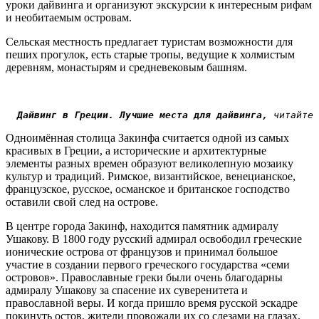
уроки дайвинга и организуют экскурсии к интересным рифам
и необитаемым островам.
Сельская местность предлагает туристам возможности для
пеших прогулок, есть старые тропы, ведущие к холмистым
деревням, монастырям и средневековым башням.
Дайвинг в Греции. Лучшие места для дайвинга,
 читайте 
Одноимённая столица Закинфа считается одной из самых
красивых в Греции, а исторические и архитектурные
элементы разных времен образуют великолепную мозаику
культур и традиций. Римское, византийское, венецианское,
французское, русское, османское и британское господство
оставили свой след на острове.
В центре города Закинф, находится памятник адмиралу
Ушакову. В 1800 году русский адмирал освободил греческие
ионические острова от французов и принимал большое
участие в создании первого греческого государства «семи
островов». Православные греки были очень благодарны
адмиралу Ушакову за спасение их суверенитета и
православной веры. И когда пришло время русской эскадре
покинуть остов, жители провожали их со слезами на глазах.