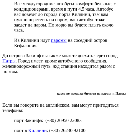
Все междугородние автобусы комфортабельные, с
кондиционерами, время в пути 4,5 часа. Автобус
вас довезёт до города-порта Киллини, там вам
нужно пересесть на паром, ваш автобус тоже
заедет на паром. По морю вы будете плыть около
часа.
Из Киллини идут
паромы
на соседний остров -
Кефалония.
До острова Закинф вы также можете доехать через город
Патры
. Город имеет, кроме автобусного сообщения,
железнодорожный путь, ж/д станция находится рядом с
портом.
касса по продаже билетов на паром г. Патры
Если вы говорите на английском, вам могут пригодиться
телефоны:
порт Закинфа: (+30) 26950 22083
порт в
Киллини
: (+30) 26230 92100