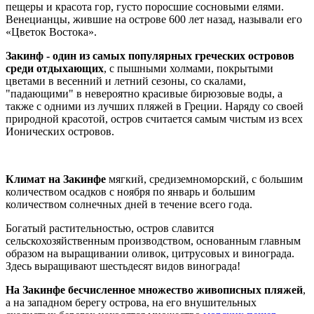
пещеры и красота гор, густо поросшие сосновыми елями.
Венецианцы, жившие на острове 600 лет назад, называли его
«Цветок Востока».
Закинф - один из самых популярных греческих островов
среди отдыхающих
, с пышными холмами, покрытыми
цветами в весенний и летний сезоны, со скалами,
"падающими" в невероятно красивые бирюзовые воды, а
также с одними из лучших пляжей в Греции. Наряду со своей
природной красотой, остров считается самым чистым из всех
Ионических островов.
Климат на Закинфе
мягкий, средиземноморский, с большим
количеством осадков с ноября по январь и большим
количеством солнечных дней в течение всего года.
Богатый растительностью, остров славится
сельскохозяйственным производством, основанным главным
образом на выращивании оливок, цитрусовых и винограда.
Здесь выращивают шестьдесят видов винограда!
На Закинфе бесчисленное множество живописных пляжей
,
а на западном берегу острова, на его внушительных