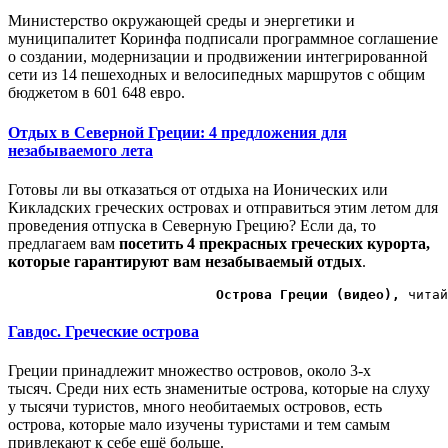
Министерство окружающей среды и энергетики и
муниципалитет Коринфа подписали программное соглашение
о создании, модернизации и продвижении интегрированной
сети из 14 пешеходных и велосипедных маршрутов с общим
бюджетом в 601 648 евро.
Отдых в Северной Греции: 4 предложения для
незабываемого лета
Готовы ли вы отказаться от
отдыха на Ионических или
Кикладских греческих островах
и отправиться этим летом
для
проведения отпуска в Северную
Грецию
? Если да,
то
предлагаем вам
посетить
4
прекрасных греческих курорта
,
которые гарантируют
вам
незабываемый отдых
.
Острова Греции (видео),
 читай
Гавдос. Греческие острова
Греции принадлежит множество островов, около 3-х
тысяч. Среди них есть знаменитые острова, которые на слуху
у тысячи туристов, много необитаемых островов, есть
острова, которые мало изучены туристами и тем самым
привлекают к себе ещё больше.