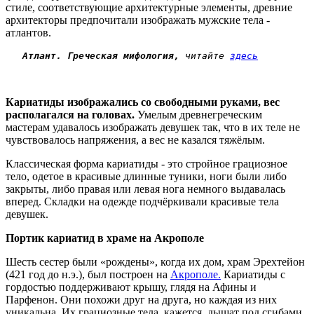
стиле, соответствующие архитектурные элементы, древние
архитекторы предпочитали изображать мужские тела -
атлантов.
Атлант. Греческая мифология,
 читайте 
здесь
Кариатиды изображались со свободными руками, вес
располагался на головах.
Умелым древнегреческим
мастерам удавалось изображать девушек так, что в их теле не
чувствовалось напряжения, а вес не казался тяжёлым.
Классическая форма кариатиды - это стройное грациозное
тело, одетое в красивые длинные туники, ноги были либо
закрыты, либо правая или левая нога немного выдавалась
вперед. Складки на одежде подчёркивали красивые тела
девушек.
Портик кариатид в храме на Акрополе
Шесть сестер были «рождены», когда их дом, храм Эрехтейон
(421 год до н.э.), был построен на
Акрополе.
Кариатиды с
гордостью поддерживают крышу, глядя на Афины и
Парфенон. Они похожи друг на друга, но каждая из них
уникальна. Их грациозные тела, кажется, дышат под сгибами