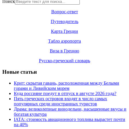
Поиск
Вопрос-ответ
Путеводитель
Карта Греции
Табло аэропорта
Виза в Грецию
Русско-греческий словарь
Новые статьи
Крит: скрытая гавань, расположенная между Белыми
горами и Ливийским морем
Куда россияне поедут в отпуск в августе 2026 года?
Пять греческих островов входят в число самых
популярных среди иностранных туристов
Драма: великолепные винодельни, насыщенные вкусы и
богатая культура
IATA: стоимость авиационного топлива вырастет почти
на 40%