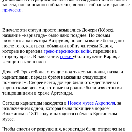
завесы, плечи немного обнажены, волосы собраны в красивые
прически
.
Вначале эти статуи просто назывались Дочери (Κόρες),
название «кариатида» было дано позднее. По словам
римского архитектора Витрувия, новое название было дано
после того, как греки объявили войну жителям Кария,
которые во времена
греко-персидских войн
, перешли на
сторону врага. В наказание,
греки
убили мужчин Кария, а
женщин взяли в плен.
Дочерей Эрехтейона, стоящие под тяжестью ноши, назвали
кариатидами, передав бремя наказания следующим
поколениям. Скорее всего, дочери были отождествлены с
кариатскими девами, которые на родине были известными
танцовщицами в храме Артемиды.
Сегодня кариатиды находятся в
Новом музее Акрополя
, за
исключением одной, которая была похищена лордом
Элджином в 1801 году и находится сейчас в Британском
музее.
Чтобы спасти от разрушения, кариатиды были отправлены в