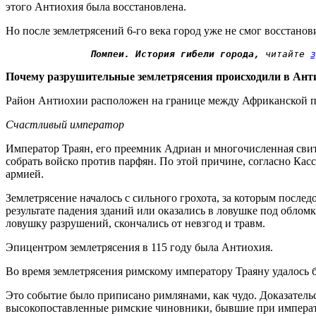
этого Антиохия была восстановлена.
Но после землетрясений 6-го века город уже не смог восстанов
Помпеи. История гибели города,
 читайте 
з
Почему разрушительные землетрясения происходили в Ант
Район Антиохии расположен на границе между Африканской пл
Счастливый император
Император Траян, его преемник Адриан и многочисленная свита
собрать войско против парфян. По этой причине, согласно Кас
армией.
Землетрясение началось с сильного грохота, за которым после
результате падения зданий или оказались в ловушке под облом
ловушку разрушений, скончались от невзгод и травм.
Эпицентром землетрясения в 115 году была Антиохия.
Во время землетрясения римскому императору Траяну удалось б
Это событие было приписано римлянами, как чудо. Доказатель
высокопоставленные римские чиновники, бывшие при императ