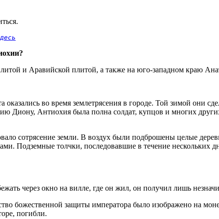
иться.
десь
иохии?
итой и Аравийской плитой, а также на юго-западном краю Ана
 оказались во время землетрясения в городе. Той зимой они сд
сию Диону, Антиохия была полна солдат, купцов и многих други
довало сотрясение земли. В воздух были подброшены целые дере
ками. Подземные толчки, последовавшие в течение нескольких д
ежать через окно на вилле, где он жил, он получил лишь незнач
ство божественной защиты императора было изображено на моне
оре, погибли.