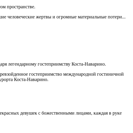
том пространстве.
ие человеческие жертвы и огромные материальные потери...
аря легендарному гостеприимству Коста-Наварино.
 непревзойденное гостеприимство международной гостиничной
урорта Коста-Наварино.
екрасных девушек с божественными лицами, каждая в руке