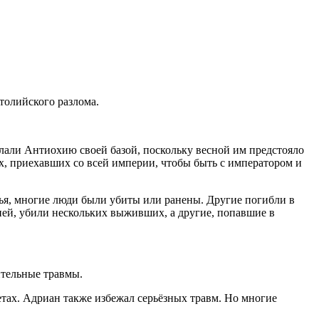
толийского разлома.
елали Антиохию своей базой, поскольку весной им предстояло
х, приехавших со всей империи, чтобы быть с императором и
вья, многие люди были убиты или ранены. Другие погибли в
ней, убили нескольких выживших, а другие, попавшие в
ительные травмы.
тах. Адриан также избежал серьёзных травм. Но многие