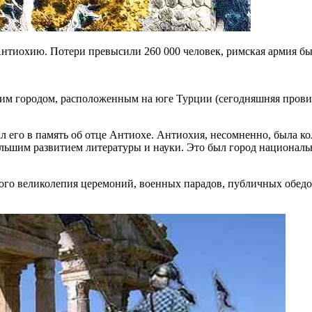
Антиохию. Потери превысили 260 000 человек, римская армия б
ним городом, расположенным на юге Турции (сегодняшняя провин
л его в память об отце Антиохе. Антиохия, несомненно, была к
льшим развитием литературы и науки. Это был город националь
акого великолепия церемоний, военных парадов, публичных обе