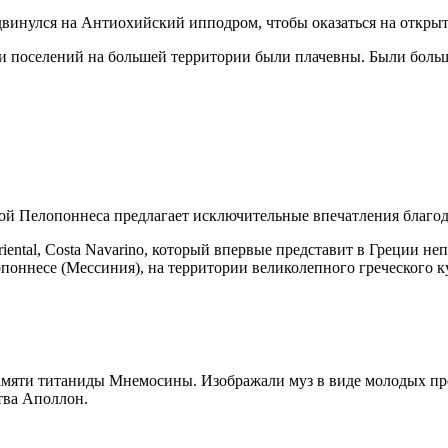
 двинулся на Антиохийский ипподром, чтобы оказаться на откры
и поселений на большей территории были плачевны. Были больш
й Пелопоннеса предлагает исключительные впечатления благод
Oriental, Costa Navarino, который впервые представит в Греции
оннесе (Мессиния), на территории великолепного греческого к
памяти титаниды Мнемосины. Изображали муз в виде молодых пр
тва Аполлон.