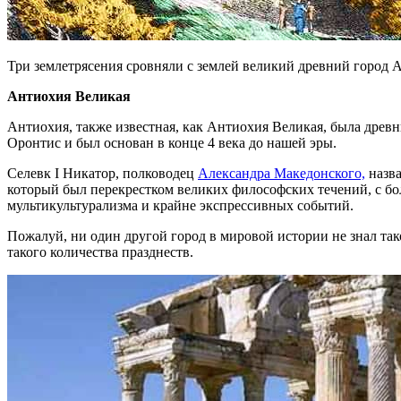
Три землетрясения сровняли с землей великий древний город 
Антиохия Великая
Антиохия, также известная, как Антиохия Великая, была древ
Оронтис и был основан в конце 4 века до нашей эры.
Селевк I Никатор, полководец
Александра Македонского,
назва
который был перекрестком великих философских течений, с бо
мультикультурализма и крайне экспрессивных событий.
Пожалуй, ни один другой город в мировой истории не знал т
такого количества празднеств.