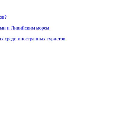
ов?
рами и Ливийским морем
ых среди иностранных туристов