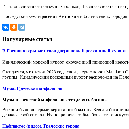
Из-за опасности от подземных толчков, Траян со своей свитой
Последствия землетрясения Антиохии и более мелких городов 
Популярные статьи
В Греции открывает свои двери новый роскошный курорт
Идиллический морской курорт, окруженный природной красото
Ожидается, что летом 2023 года свои двери откроет Mandarin 
группы. Идиллический роскошный курорт расположен на Пелоп
Музы. Греческая мифология
Музы в греческой мифологии - это девять богинь.
Все они были дочерьми верховного божества Зевса и богини 
держала свой символ. Их покровителем был бог света и искусс
Нафпактос (видео). Греческие города