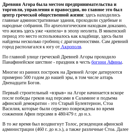
Древняя Агора была местом предпринимательства и
торговли,
управления и правосудия,
но главное это был
центр греческой общественной жизни
: здесь находились
главные административные здания, проходили судебные и
народные собрания. По археологическим находкам доказано,
что жизнь здесь уже «кипела» в эпоху неолита. В микенский
период это место использовалось как кладбище, здесь были
найдены несколько гробниц с драгоценностями. Сам древний
город располагался к югу от
Акрополя
.
По главной улице греческой Древней Агоры проходило
Панафинейское шествие - праздник в честь
богини Афины
.
Многие из ранних построек на Древней Агоре датируются
примерно 500 годом до нашей эры, в том числе алтарь
Двенадцати Богов.
Первый строительный «взрыв» на Агоре начинается вскоре
после победы греков над персами в Саламине и подъема
афинской демократии - это Старый Булевтерион, Стоа
Василия, которые были серьезно повреждены во время
сожжения Афин персами в 480/479 г. до н.э.
В то же время был воздвигнут Толос, резиденция афинской
администрации (460 г. до н.э.), а также различные Стоа. Далее