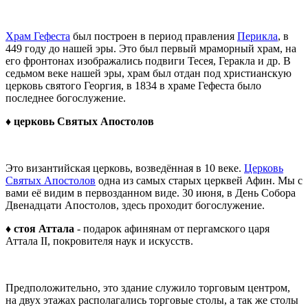
Храм Гефеста
был построен в период правления
Перикла
, в
449 году до нашей эры. Это был первый мраморный храм, на
его фронтонах изображались подвиги Тесея, Геракла и др. В
седьмом веке нашей эры, храм был отдан под христианскую
церковь святого Георгия, в 1834 в храме Гефеста было
последнее богослужение.
♦ церковь Святых Апостолов
Это византийская церковь, возведённая в 10 веке.
Церковь
Святых Апостолов
одна из самых старых церквей Афин. Мы с
вами её видим в первозданном виде. 30 июня, в День Собора
Двенадцати Апостолов, здесь проходит богослужение.
♦ стоя Аттала
- подарок афинянам от пергамского царя
Аттала II, покровителя наук и искусств.
Предположительно, это здание служило торговым центром,
на двух этажах располагались торговые столы, а так же столы