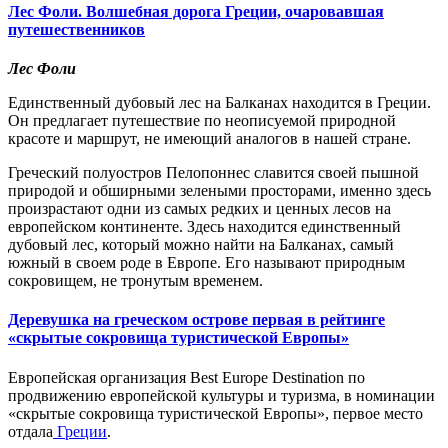
Лес Фоли. Волшебная дорога Греции, очаровавшая
путешественников
Лес Фоли
Единственный дубовый лес на Балканах находится в Греции.
Он предлагает путешествие по неописуемой природной
красоте и маршрут, не имеющий аналогов в нашей стране.
Греческий полуостров Пелопоннес славится своей пышной
природой и обширными зелеными просторами, именно здесь
произрастают одни из самых редких и ценных лесов на
европейском континенте. Здесь находится единственный
дубовый лес, который можно найти на Балканах, самый
южный в своем роде в Европе. Его называют природным
сокровищем, не тронутым временем.
Деревушка на греческом острове первая в рейтинге
«скрытые сокровища туристической Европы»
Европейская организация Best Europe Destination по
продвижению европейской культуры и туризма, в номинации
«скрытые сокровища туристической Европы», первое место
отдала
Греции
.