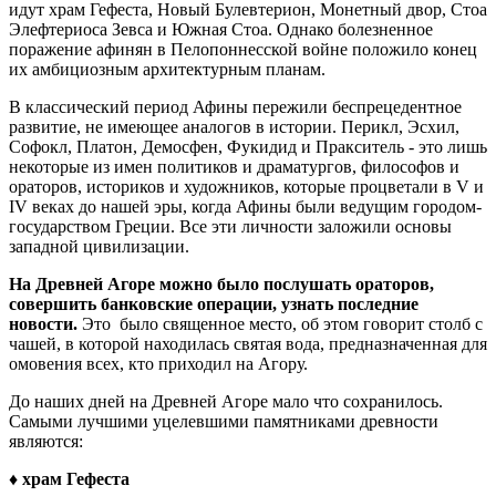
идут храм Гефеста, Новый Булевтерион, Монетный двор, Стоа
Элефтериоса Зевса и Южная Стоа. Однако болезненное
поражение афинян в Пелопоннесской войне положило конец
их амбициозным архитектурным планам.
В классический период Афины пережили беспрецедентное
развитие, не имеющее аналогов в истории. Перикл, Эсхил,
Софокл, Платон, Демосфен, Фукидид и Пракситель - это лишь
некоторые из имен политиков и драматургов, философов и
ораторов, историков и художников, которые процветали в V и
IV веках до нашей эры, когда Афины были ведущим городом-
государством Греции. Все эти личности заложили основы
западной цивилизации.
На Древней Агоре можно было послушать ораторов,
совершить банковские операции, узнать последние
новости.
Это было священное место, об этом говорит столб с
чашей, в которой находилась святая вода, предназначенная для
омовения всех, кто приходил на Агору.
До наших дней на Древней Агоре мало что сохранилось.
Самыми лучшими уцелевшими памятниками древности
являются:
♦
храм Гефеста