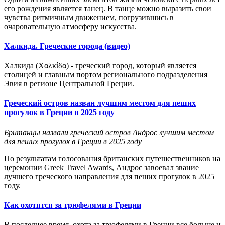
его рождения является танец. В танце можно выразить свои
чувства ритмичным движением, погрузившись в
очаровательную атмосферу искусства.
Халкида. Греческие города (видео)
Халкида (Χαλκίδα) - греческий город, который является
столицей и главным портом регионального подразделения
Эвия в регионе Центральной Греции.
Греческий остров назван лучшим местом для пеших
прогулок в Греции в 2025 году
Британцы назвали греческий остров Андрос лучшим местом
для пеших прогулок в Греции в 2025 году
По результатам голосования британских путешественников на
церемонии Greek Travel Awards, Андрос завоевал звание
лучшего греческого направления для пеших прогулок в 2025
году.
Как охотятся за трюфелями в Греции
В последнее
время, охота за трюфелями
в Греции
все больше и