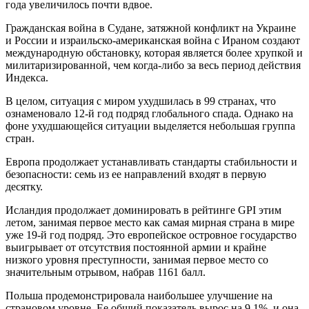
года увеличилось почти вдвое.
Гражданская война в Судане, затяжной конфликт на Украине
и России и израильско-американская война с Ираном создают
международную обстановку, которая является более хрупкой и
милитаризированной, чем когда-либо за весь период действия
Индекса.
В целом, ситуация с миром ухудшилась в 99 странах, что
ознаменовало 12-й год подряд глобального спада. Однако на
фоне ухудшающейся ситуации выделяется небольшая группа
стран.
Европа продолжает устанавливать стандарты стабильности и
безопасности: семь из ее направлений входят в первую
десятку.
Исландия продолжает доминировать в рейтинге GPI этим
летом, занимая первое место как самая мирная страна в мире
уже 19-й год подряд. Это европейское островное государство
выигрывает от отсутствия постоянной армии и крайне
низкого уровня преступности, занимая первое место со
значительным отрывом, набрав 1161 балл.
Польша продемонстрировала наибольшее улучшение на
страновом уровне. Ее общий показатель вырос на 9,1%, и она