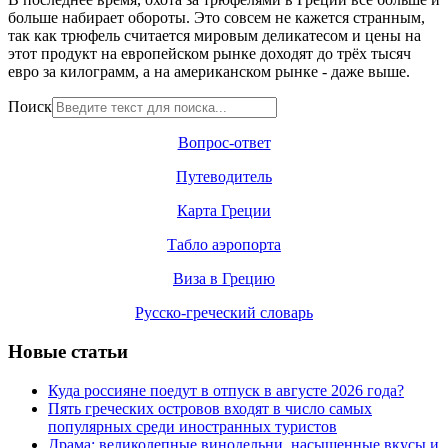
больше
набирает обороты. Э
то совсем не кажется странным,
так как
трюфель считается мировым деликатесом и
цены на
этот продукт
на европейском рынке доход
ят
до
трёх тысяч
евро за килограмм, а на американском
рынке
- даже выше.
Поиск
Вопрос-ответ
Путеводитель
Карта Греции
Табло аэропорта
Виза в Грецию
Русско-греческий словарь
Новые статьи
Куда россияне поедут в отпуск в августе 2026 года?
Пять греческих островов входят в число самых
популярных среди иностранных туристов
Драма: великолепные винодельни, насыщенные вкусы и