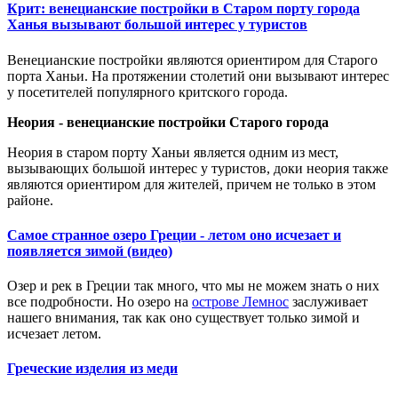
Крит: венецианские постройки в Старом порту города
Ханья вызывают большой интерес у туристов
Венецианские постройки являются ориентиром для Старого
порта Ханьи. На протяжении столетий они вызывают интерес
у посетителей популярного критского города.
Неория
-
венецианские постройки Старого города
Неория в старом порту Ханьи является одним из мест,
вызывающих большой интерес у туристов,
доки неория
также
являются ориентиром для жителей, причем не только в этом
районе.
Самое странное озеро Греции - летом оно исчезает и
появляется зимой (видео)
Озер и рек в Греции так много, что мы не можем знать о них
все подробности. Но озеро на
острове Лемнос
заслуживает
нашего внимания, так как оно существует только зимой и
исчезает летом.
Греческие изделия из меди