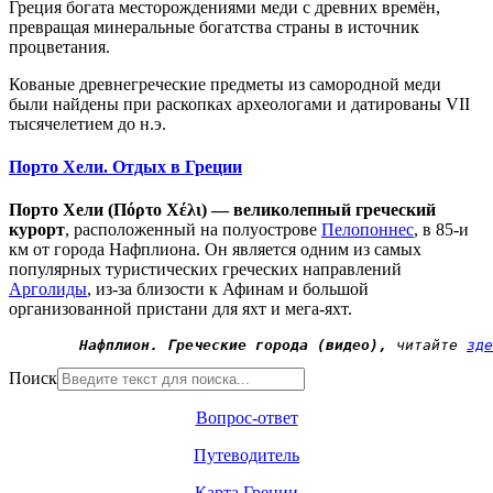
Греция богата месторождениями меди с древних времён,
превращая минеральные богатства страны в источник
процветания.
Кованые древнегреческие предметы из самородной меди
были найдены при раскопках археологами и датированы VII
тысячелетием до н.э.
Порто Хели. Отдых в Греции
Порто Хели (Πόρτο Χέλι) — великолепный греческий
курорт
, расположенный на полуострове
Пелопоннес
, в 85-и
км от города Нафплиона. Он является одним из самых
популярных туристических греческих направлений
Арголиды
, из-за близости к Афинам и большой
организованной пристани для яхт и мега-яхт.
Нафплион. Греческие города (видео),
 читайте 
зде
Поиск
Вопрос-ответ
Путеводитель
Карта Греции