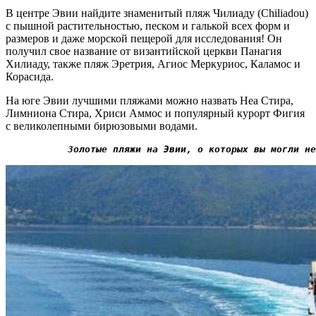
В центре Эвии найдите знаменитый пляж Чилиаду (Chiliadou)
с пышной растительностью, песком и галькой всех форм и
размеров и даже морской пещерой для исследования! Он
получил свое название от византийской церкви Панагия
Хилиаду, также пляж Эретрия, Агиос Меркуриос, Каламос и
Корасида.
На юге Эвии лучшими пляжами можно назвать Неа Стира,
Лимниона Стира, Хриси Аммос и популярный курорт Фигия
с великолепными бирюзовыми водами.
Золотые пляжи на Эвии, о которых вы могли не