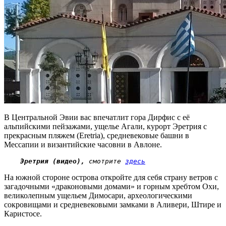
В Центральной Эвии вас впечатлит гора Дирфис с её
альпийскими пейзажами, ущелье Агали, курорт Эретрия с
прекрасным пляжем
(Eretria)
, средневековые башни в
Мессапии и византийские часовни в Авлоне.
Эретрия (видео),
 смотрите 
здесь
На южной стороне острова откройте для себя страну ветров с
загадочными «драконовыми домами» и горным хребтом Охи,
великолепным ущельем Димосари, археологическими
сокровищами и средневековыми замками в Аливери, Штире и
Каристосе.