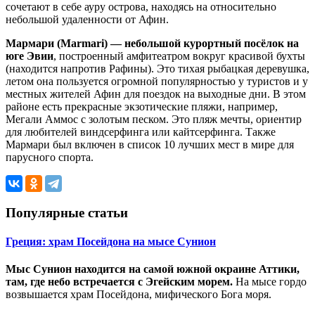
сочетают в себе ауру острова, находясь на относительно
небольшой удаленности от Афин.
Мармари (Marmari) — небольшой курортный посёлок на
юге Эвии
, построенный амфитеатром вокруг красивой бухты
(находится напротив Рафины). Это тихая рыбацкая деревушка,
летом она пользуется огромной популярностью у туристов и у
местных жителей Афин для поездок на выходные дни. В этом
районе есть прекрасные экзотические пляжи, например,
Мегали Аммос с золотым песком. Это пляж мечты, ориентир
для любителей виндсерфинга или кайтсерфинга. Также
Мармари был включен в список 10 лучших мест в мире для
парусного спорта.
Популярные статьи
Греция: храм Посейдона на мысе Сунион
Мыс Сунион находится на самой южной окраине Аттики,
там, где небо встречается с Эгейским морем.
На мысе гордо
возвышается храм Посейдона, мифического Бога моря.