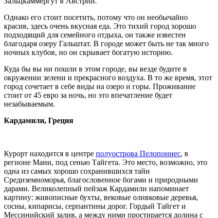
Зальцкаммергут в Австрии.
Однако его стоит посетить, потому что он необычайно
красив, здесь очень вкусная еда. Это тихий город хорошо
подходящий для семейного отдыха, он также известен
благодаря озеру Гальштат. В городе может быть не так много
ночных клубов, но он скрывает богатую историю.
Куда бы вы ни пошли в этом городе, вы везде будите в
окружении зелени и прекрасного воздуха. В то же время, этот
город сочетает в себе виды на озеро и горы. Проживание
стоит от 45 евро за ночь, но это впечатление будет
незабываемым.
Кардамили, Греция
Курорт находится в центре
полуострова Пелопоннес
, в
регионе Мани, под сенью Тайгета. Это место, возможно, это
одна из самых хорошо сохранившихся тайн
Средиземноморья, благословенное богами и природными
дарами. Великолепный пейзаж Кардамили напоминает
картину: живописные бухты, вековые оливковые деревья,
сосны, кипарисы, серпантины дорог. Гордый Тайгет и
Мессинийский залив, а между ними простирается долина с