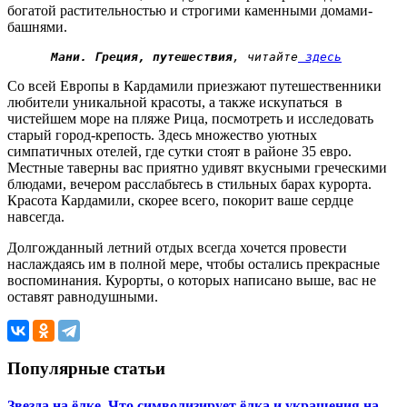
богатой растительностью и строгими каменными домами-
башнями.
Мани. Греция, путешествия
, читайте
 здесь
Со всей Европы в Кардамили приезжают путешественники
любители уникальной красоты, а также искупаться в
чистейшем море на пляже Рица, посмотреть и исследовать
старый город-крепость. Здесь множество уютных
симпатичных отелей, где сутки стоят в районе 35 евро.
Местные таверны вас приятно удивят вкусными греческими
блюдами, вечером расслабьтесь в стильных барах курорта.
Красота Кардамили, скорее всего, покорит ваше сердце
навсегда.
Долгожданный летний отдых всегда хочется провести
наслаждаясь им в полной мере, чтобы остались прекрасные
воспоминания. Курорты, о которых написано выше, вас не
оставят равнодушными.
Популярные статьи
Звезда на ёлке. Что символизирует ёлка и украшения на