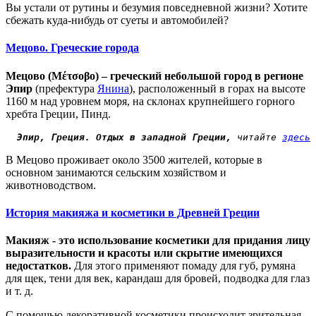
Вы устали от рутины и безумия повседневной жизни? Хотите
сбежать куда-нибудь от суеты и автомобилей?
Мецово. Греческие города
Мецово (Μέτσοβο) – г
реческий небольшой город
в
регионе
Эпир
(
префектур
а
Янина
),
расположенный в горах
на высоте
1160 м
над уровнем моря
,
на
склонах
крупнейшего горного
хребта Греции, Пинд.
Эпир
, Греция. Отдых в западной Греции,
 читайте 
здесь
В Мецово проживает около
3500
жителей
,
которые
в
основном занимаются сельским хозяйством и
животноводством.
История макияжа и косметики в Древней Греции
Макияж - это использование косметики для придания лицу
выразительности и красоты или скрытие имеющихся
недостатков.
Для этого применяют помаду для губ, румяна
для щек, тени для век, карандаш для бровей, подводка для глаз
и т. д.
С помощью декоративной косметики происходит зрительная