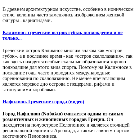
В древнем архитектурном искусстве, особенно в ионическом
стиле, колонны часто заменялись изображением женской
фигуры - кариатидами.
Калимнос: греческий остров губки, восхождения и не
только...
Греческий остров
Калимнос
многим знаком как
«остров
губок», а в последнее время - как «остров скалолазания», так
как здесь
находятся
особые скальные образования
хорошо
подходящие для этого вида спорта. Поэтому на Калимносе в
последние годы часто проводятся международные
соревнования по
скалолазани
ю.
Не менее впечатляющим
является морское дно
острова
с пещерами, рифами и
затонувшими кораблями.
Нафплион. Греческие города (видео)
Город Нафплион (Ναύπλιο) считается одним из самых
романтичных и живописных городов Греции.
Он
находится на полуострове Пелопоннес и является столицей
региональной единицы Арголида, а также главным портом
восточного Пелопоннеса.