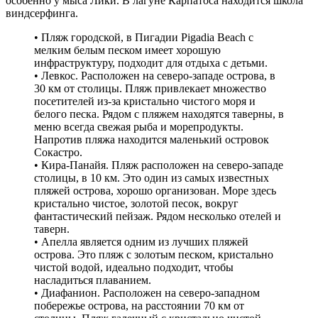
особенно у мыса Лики. В лагуне Карпатоса находится школа
виндсерфинга.
• Пляж городской, в Пигадии Pigadia Beach с
мелким белым песком имеет хорошую
инфраструктуру, подходит для отдыха с детьми.
• Левкос. Расположен на северо-западе острова, в
30 км от столицы. Пляж привлекает множество
посетителей из-за кристально чистого моря и
белого песка. Рядом с пляжем находятся таверны, в
меню всегда свежая рыба и морепродукты.
Напротив пляжа находится маленький островок
Сокастро.
• Кира-Панайя. Пляж расположен на северо-западе
столицы, в 10 км. Это один из самых известных
пляжей острова, хорошо организован. Море здесь
кристально чистое, золотой песок, вокруг
фантастический пейзаж. Рядом несколько отелей и
таверн.
• Апелла является одним из лучших пляжей
острова. Это пляж с золотым песком, кристально
чистой водой, идеально подходит, чтобы
насладиться плаванием.
• Диафанион. Расположен на северо-западном
побережье острова, на расстоянии 70 км от