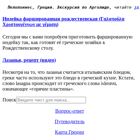
 Пелопоннес, Греция. Экскурсия по Арголиде,
 читайте 
зд
Индейка фаршированная рождественская (Γαλοπούλα
Χριστουγέννων με γέμιση)
Сегодня мы с вами попробуем приготовить фаршированную
индейку так, как готовят её греческие хозяйки к
Рождественскому столу.
Лазанья, рецепт (видео)
Несмотря на то, что лазанья считается итальянским блюдом,
греки часто используют это блюдо в греческой кухне. Кстати,
слово lasagna происходит от греческого слова λάσανα,
означающее «горячие пластины».
Поиск
Вопрос-ответ
Путеводитель
Карта Греции