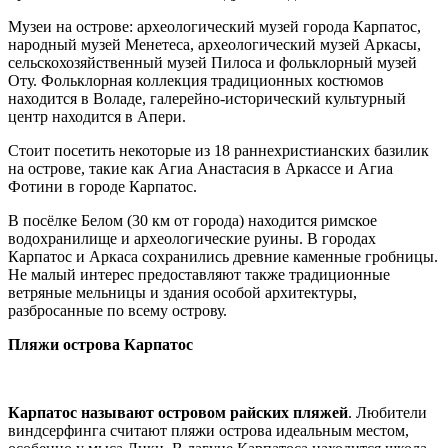
Музеи на острове: археологический музей города Карпатос,
народный музей Менетеса, археологический музей Аркасы,
сельскохозяйственный музей Пилоса и фольклорный музей
Оту. Фольклорная коллекция традиционных костюмов
находится в Воладе, галерейно-исторический культурный
центр находится в Апери.
Стоит посетить некоторые из 18 раннехристианских базилик
на острове, такие как Агиа Анастасия в Аркассе и Агиа
Фотини в городе Карпатос.
В посёлке Белом (30 км от города) находится римское
водохранилище и археологические руины. В городах
Карпатос и Аркаса сохранились древние каменные гробницы.
Не малый интерес предоставляют также традиционные
ветряные мельницы и здания особой архитектуры,
разбросанные по всему острову.
Пляжи острова Карпатос
Карпатос называют островом райских пляжей
. Любители
виндсерфинга считают пляжи острова идеальным местом,