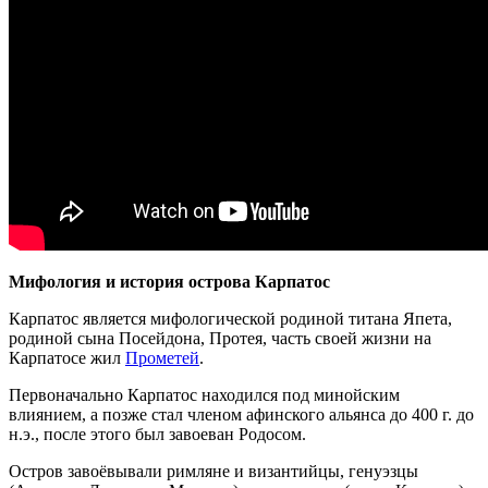
Мифология и история острова Карпатос
Карпатос является мифологической родиной титана Япета,
родиной сына Посейдона, Протея, часть своей жизни на
Карпатосе жил
Прометей
.
Первоначально Карпатос находился под минойским
влиянием, а позже стал членом афинского альянса до 400 г. до
н.э., после этого был завоеван Родосом.
Остров завоёвывали римляне и византийцы, генуэзцы