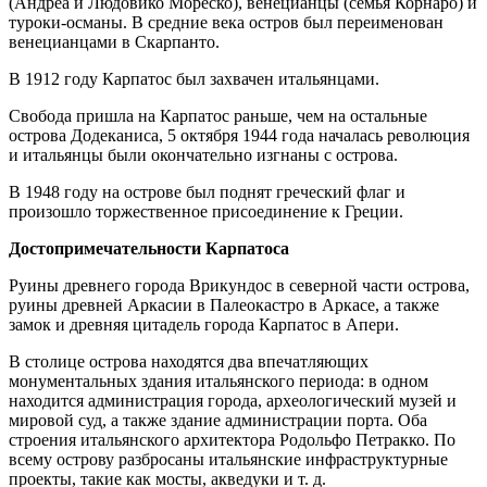
(Андреа и Людовико Мореско), венецианцы (семья Корнаро) и
туроки-османы. В средние века остров был переименован
венецианцами в Скарпанто.
В 1912 году Карпатос был захвачен итальянцами.
Свобода пришла на Карпатос раньше, чем на остальные
острова Додеканиса, 5 октября 1944 года началась революция
и итальянцы были окончательно изгнаны с острова.
В 1948 году на острове был поднят греческий флаг и
произошло торжественное присоединение к Греции.
Достопримечательности Карпатоса
Руины древнего города Врикундос в северной части острова,
руины древней Аркасии в Палеокастро в Аркасе, а также
замок и древняя цитадель города Карпатос в Апери.
В столице острова находятся два впечатляющих
монументальных здания итальянского периода: в одном
находится администрация города, археологический музей и
мировой суд, а также здание администрации порта. Оба
строения итальянского архитектора Родольфо Петракко. По
всему острову разбросаны итальянские инфраструктурные
проекты, такие как мосты, акведуки и т. д.