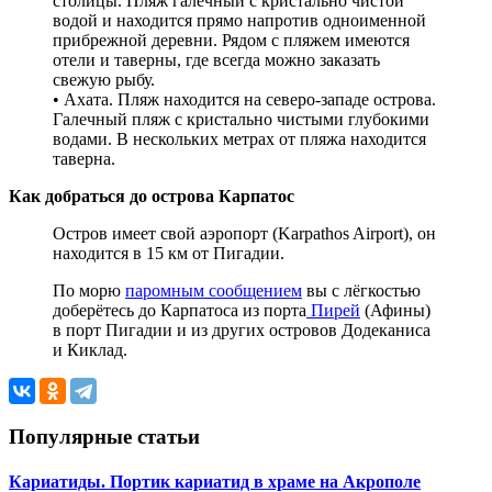
столицы. Пляж галечный с кристально чистой
водой и находится прямо напротив одноименной
прибрежной деревни. Рядом с пляжем имеются
отели и таверны, где всегда можно заказать
свежую рыбу.
• Ахата. Пляж находится на северо-западе острова.
Галечный пляж с кристально чистыми глубокими
водами. В нескольких метрах от пляжа находится
таверна.
Как добраться до острова Карпатос
Остров имеет свой аэропорт (Karpathos Airport), он
находится в 15 км от Пигадии.
По морю
паромным сообщением
вы с лёгкостью
доберётесь до Карпатоса из порта
Пирей
(Афины)
в порт Пигадии и из других островов Додеканиса
и Киклад.
Популярные статьи
Кариатиды. Портик кариатид в храме на Акрополе