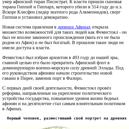
умер афинский тиран Писистрат. К власти пришли сыновья
тирана Гиппий и Гиппарх, которого убили в 514 году до н.э.
Вскоре Клисфен (лидер знатного рода Алкмеонидов), сверг
Гиппия и установил демократию.
Новая система правления в
древних Афинах
открыла
множество возможностей для таких людей как Фемистокл - он
был не вполне законного происхождения (мать его не была
родом из Афин) и не был богатый. В прошлом такие люди не
имели доступа к власти.
Фемистокл был избран архонтом в 493 году до нашей эры,
главной целью его было превратить Афинский флот в
доминирующую военно-морскую силу древней Эллады. Под
его руководством афиняне начали строительство новой
гавани в Пирее, заменив порт в Фалиро.
С первых дней своей деятельности, Фемистокл провёл
реформы, направленные на укрепление политического
устройства государства, повышение уровня жизни бедных
афинян и на десятилетие стал самым влиятельным политиком
в Афинах.
Первый человек, разместивший свой портрет на древних 