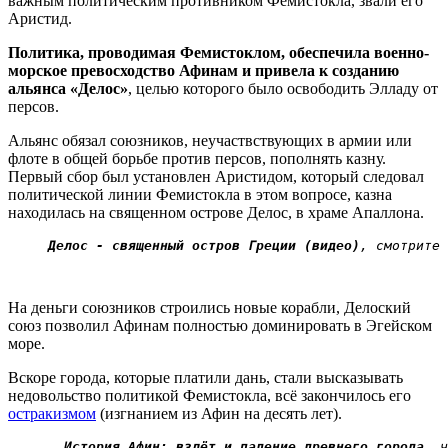
важным политическим противником Фемистокла, звали его
Аристид.
Политика, проводимая Фемистоклом, обеспечила военно-
морское превосходство Афинам и привела к созданию
альянса «Делос»
, целью которого было освободить Элладу от
персов.
Альянс обязал союзников, неучаствствующих в армии или
флоте в общей борьбе против персов, пополнять казну.
Первый сбор был установлен Аристидом, который следовал
политической линии Фемистокла в этом вопросе, казна
находилась на священном острове Делос, в храме Апаллона.
Делос - священный остров Греции (видео)
, смотрите 
На деньги союзников строились новые корабли, Делоский
союз позволил Афинам полностью доминировать в Эгейском
море.
Вскоре города, которые платили дань, стали высказывать
недовольство политикой Фемистокла, всё закончилось его
остракизмом
(изгнанием из Афин на десять лет).
История Афин: взлёт и падение древнего города
, ч