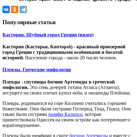
Популярные статьи
Кастория. Шубный город Греции (видео)
Кастория (Касторья, Καστοριά) - красивый приозерной
город Греции с традиционными особняками и богатой
историей.
Население города - около 20 тысяч человек.
Плеяды. Греческие мифология
Плеяды - спутницы богини Артемиды в греческой
мифологии.
Это семь дочерей титана Атласа (Атланта),
несущего на своих плечах купол неба, и океаниды Плейоны.
Плеяды, родившихся на горе Киллини считались горными
божествами. Они были сестрами Гесперид, Гиад, Гианд. Они
также были сестрами
нимфы Калипсо
, которая
приветствовала Одиссея на своем острове как потерпевшего
кораблекрушение.
Плеяды были нимфами в свите
богини Артемиды
и вместе с