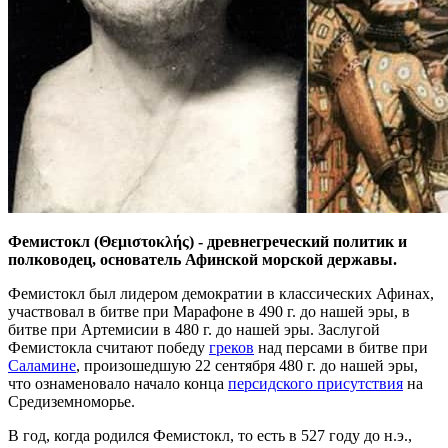
Фемистокл (Θεμιστοκλής) - древнегреческий политик и
полководец, основатель Афинской морской державы.
Фемистокл был лидером демократии в классических Афинах,
участвовал в битве при Марафоне в 490 г. до нашей эры, в
битве при Артемисии в 480 г. до нашей эры. Заслугой
Фемистокла считают победу
греков
над персами в битве при
Саламине
, произошедшую 22 сентября 480 г. до нашей эры,
что ознаменовало начало конца
персидского присутствия
на
Средиземноморье.
В год, когда родился Фемистокл, то есть в 527 году до н.э.,