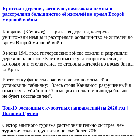
Критская деревня, которую уничтожали немцы и
расстреляли большинство её жителей во время Второй
мировой войны
Канданос (
Κάντανος)
— критская деревня, которую
уничтожали немцы и расстреляли большинство её жителей во
время Второй мировой войны.
3 июня 1941 года гитлеровские войска сожгли и разрушили
деревню на острове Крит в отместку за сопротивление, с
которым они столкнулись со стороны жителей во время битвы
за Крит.
В отместку фашисты сравняли деревню с землей и
установили табличку: "Здесь стоял Канданос, разрушенный в
отместку за убийство 25 немецких солдат, и никогда больше
не будет восстановлен".
Топ-10 роскошных курортных направлений на 2026 год |
Позиция Греции
Сектор элитного туризма растет значительно быстрее, чем
туристическая индустрия в целом: более 70%