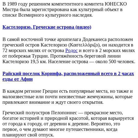
В 1989 году решением компетентного комитета ЮНЕСКО
Мистра была зарегистрирована как культурный объект в
списке Всемирного культурного наследия.
Кастелоризо. Греческие острова (видео)
В самой восточной точке архипелага Додеканеса расположен
греческий остров Кастелоризо (Καστελλόριζο), он находится в
72 морских милях от острова
Родос
и всего в 2 морских милях
от побережья Турции. Протяжённость береговой линии
Кастелоризо 19,5 км. Население острова — около 500 человек.
Райский поселок Коринфа, расположенный всего в 2 часах
езды от Афин
В каждом регионе Греции есть популярные места, но также и
малоизвестные или почти неизвестные жемчужины, которые
привлекают внимание и ждут своего открытия.
Греческий полуостров Пелопоннес — прекрасное место,
богатое историей и природной красотой, которая варьируется
от города к городу, от деревни к деревне. Вероятно, это
первое, о чем думают многие путешественники, когда
планируют свой отпуск.