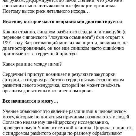
нагрузкам, деформируется до такой степени, что уже не в
состоянии выполнять жизненные функции организма.
Поэтому высок риск летального исхода…
Явление, которое часто неправильно диагностируется
Как ни странно, синдром разбитого сердца или такоцубо (в
переводе с японского "ловушка осьминога") был открыт в
1991 году. Затрагивающий многих женщин и, возможно, не
диагностированный, он все еще слишком часто ошибочно
принимается за сердечный приступ.
Какая разница между ними?
Сердечный приступ возникает в результате закупорки
артерии, а синдром разбитого сердца вызывается пороком
развития левого желудочка, который не может снабжать
организм достаточным количеством крови.
Все начинается в мозгу…
Ученые объясняют это явление различиями в человеческом
мозгу, которые по понятным причинам различаются у людей.
Согласно недавнему швейцарскому исследованию,
проведенному в Университетской клинике Цюриха, пациенты
с синдромом разбитого сердца по-разному обрабатывают