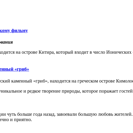
скому фильму
ования
ходится на острове Китира, который входит в число Ионических 
енный «гриб»
тский каменный «гриб», находится на греческом острове Кимоло
никальное и редкое творение природы, которое поражает гостей
ции чуть больше года назад, завоевали большую любовь жителей
ично и приятно.