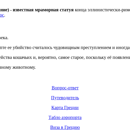
ние) - известная мраморная статуя
конца эллинистически-римско
ос
.
ека.
пте ее убийство считалось чудовищным преступлением
и иногда
ейств
а
кошачьих и, вероятно, самое старое, поскольку
её
появ
лен
нному животному.
Вопрос-ответ
Путеводитель
Карта Греции
Табло аэропорта
Виза в Грецию