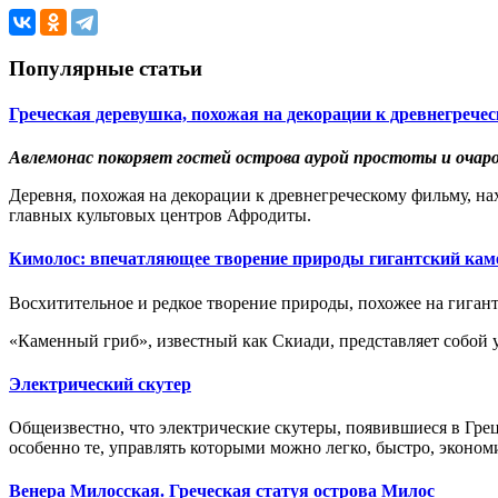
Популярные статьи
Греческая деревушка, похожая на декорации к древнегрече
Авлемонас покоряет гостей острова аурой простоты и очар
Деревня, похожая на декорации к древнегреческому фильму, на
главных культовых центров Афродиты.
Кимолос: впечатляющее творение природы гигантский кам
Восхитительное и редкое творение природы, похожее на гиган
«Каменный гриб», известный как Скиади, представляет собой у
Электрический скутер
Общеизвестно, что электрические скутеры, появившиеся в Гре
особенно те, управлять которыми можно легко, быстро, эконом
Венера Милосская. Греческая статуя острова Милос