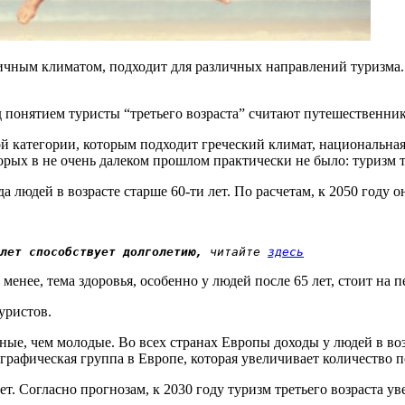
чным климатом, подходит для различных направлений туризма. И
онятием туристы “третьего возраста” считают путешественнико
ой категории, которым подходит греческий климат, национальная
рых в не очень далеком прошлом практически не было: туризм т
а людей в возрасте старше 60-ти лет. По расчетам, к 2050 году 
лет способствует долголетию,
 читайте 
здесь
нее, тема здоровья, особенно у людей после 65 лет, стоит на п
уристов.
ные, чем молодые. Во всех странах Европы доходы у людей в во
графическая группа в Европе, которая увеличивает количество по
т. Согласно прогнозам, к 2030 году туризм третьего возраста у