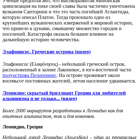
Учёные предполагают, что высокоразвитая Минойская
цивилизация на пике своей славы была частично уничтожена
вулканом Санторини и что это часть погибшей Атлантиды,
которую описал Платон. Тогда произошло одно из
крупнейших вулканических извержений в мировой истории,
что привело к цунами, смывшему множество городов и
поселений. Катастрофа оказала большое влияние на
дальнейшую историю человечества.
Элафонисос. Греческие острова (видео)
Элафонисос (Ελαφόνησος) - небольшой греческий остров,
расположенный в заливе Лаконикос, в юго-восточной части
полуострова Пелопоннес
. На острове проживает около
восемьсот постоянных жителей, летом население удваивается.
Леонидио: скрытый бриллиант Греции для любителей
альпинизма и не только... (видео)
Более 2000 маршрутов разработаны в Леонидио как для
опытных альпинистов, так и для новичков.
Леонидио, Греция
Небольшой город Леонидио (Λεωνιδίου) - один из прекрасных