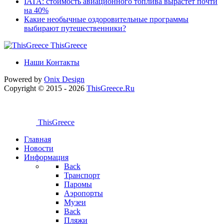
IATA: стоимость авиационного топлива вырастет почти
на 40%
Какие необычные оздоровительные программы
выбирают путешественники?
ThisGreece
Наши Контакты
Powered by
Onix
Design
Copyright © 2015 - 2026
ThisGreece.Ru
ThisGreece
Главная
Новости
Информация
Back
Транспорт
Паромы
Аэропорты
Музеи
Back
Пляжи