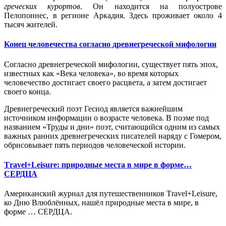
греческих курортов
. Он находится на полуострове
Пелопоннес, в регионе Аркадия. Здесь проживает около 4
тысяч жителей.
Конец человечества согласно древнегреческой мифологии
Согласно древнегреческой мифологии, существует пять эпох,
известных как «Века человека», во время которых
человечество достигает своего расцвета, а затем достигает
своего конца.
Древнегреческий поэт Гесиод является важнейшим
источником информации о возрасте человека. В
поэме
под
названием «Труды и дни» поэт, считающийся одним из самых
важных ранних древнегреческих писателей наряду с Гомером,
обрисовывает пять периодов человеческой истории.
Τravel+Leisure: природные места в мире в форме…
СЕРДЦА
Американский журнал для путешественников Τravel+Leisure,
ко Дню Влюблённых, нашёл природные места в мире, в
форме … СЕРДЦА.