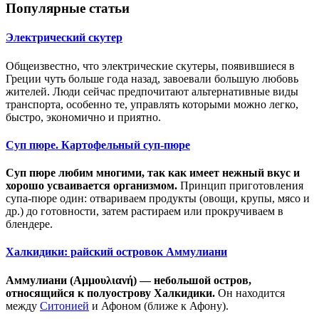
Популярные статьи
Электрический скутер
Общеизвестно, что электрические скутеры, появившиеся в
Греции чуть больше года назад, завоевали большую любовь
жителей. Люди сейчас предпочитают альтернативные виды
транспорта, особенно те, управлять которыми можно легко,
быстро, экономично и приятно.
Суп пюре. Картофельный суп-пюре
Суп пюре любим многими, так как имеет нежный вкус и
хорошо усваивается организмом.
Принцип приготовления
супа-пюре один: отвариваем продукты (овощи, крупы, мясо и
др.) до готовности, затем растираем или прокручиваем в
блендере.
Халкидики: райский островок Аммулиани
Аммулиани (Αμμουλιανή) — небольшой остров,
относящийся к полуострову Халкидики.
Он находится
между
Ситонией
и Афоном (ближе к Афону).