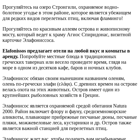
Прогуляйтесь на озеро Стронгили, охраняемое водно-
болотное угодье в этом районе, которое является убежищем
для редких видов перелетных птиц, включая фламинго!
Прогуляйтесь по красивым аллеям острова и живописному
мосту, который ведет к храму Агиос Спиридонас, визитной
карточке Элафониссоса.
Elafonissos предлагает отели на любой вкус и комнаты в
аренду.
Попробуйте местные блюда в традиционных
греческих тавернах или весело проведите время, глядя на
море в одном из десятков кафе, баров и ночных клубов.
Элафонисос обязан своим нынешним названием оленям,
олень по-гречески элафи (ελάφι). С древних времен на острове
велась охота на этих животных. Остров имеет один из
крупнейших рыболовных хозяйств в Греции.
Элафонисос является охраняемой средой обитания Natura
2000. Район включает флору и фауну, средиземноморские
аликвоты, плавающие прибрежные песчаные дюны, песчаные
пляжи, можжевеловые леса, кустарники и др. Остров также
является важной станцией для перелетных птиц.
Элафонисос ждет вас, чтобы подарить вам незабываемые