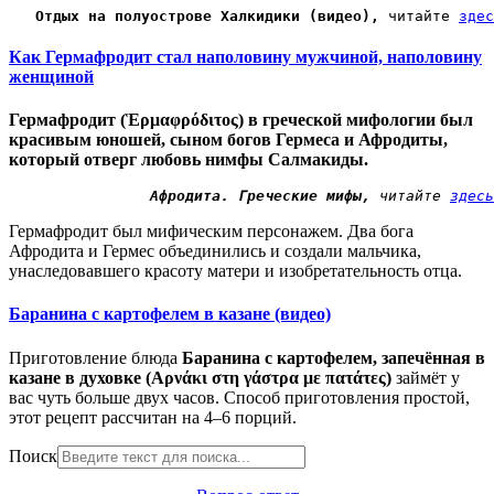
Отдых на полуострове Халкидики (
видео)
,
 читайте 
здес
Как Гермафродит стал наполовину мужчиной, наполовину
женщиной
Гермафродит (Ἑρμαφρόδιτος) в греческой мифологии был
красивым юношей, сыном богов Гермеса и Афродиты,
который отверг любовь нимфы Салмакиды.
Афродита. Греческие мифы,
 читайте 
здесь
Гермафродит был мифическим персонажем. Два бога
Афродита и Гермес объединились и создали мальчика,
унаследовавшего красоту матери и изобретательность отца.
Баранина с картофелем в казане (видео)
Приготовление
блюда
Б
аранина с картофелем,
запечённая
в
казане в духовке (Αρνάκι στη γάστρα με πατάτες)
займёт у
вас чуть больше двух часов. Способ приготовления простой,
этот рецепт рассчитан на 4
–6 порций.
Поиск