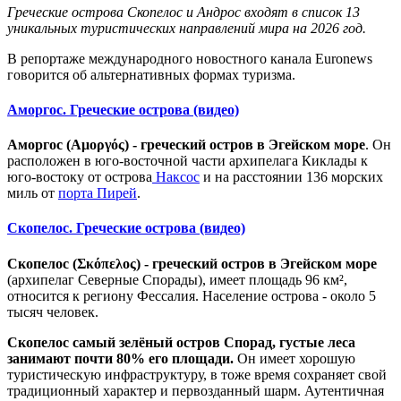
Греческие острова Скопелос и Андрос входят в список 13
уникальных туристических направлений мира на 2026 год.
В репортаже международного новостного канала Euronews
говорится об альтернативных формах туризма.
Аморгос. Греческие острова (видео)
Аморгос (Αμοργός) - греческий остров в Эгейском море
. Он
расположен в юго-восточной части архипелага Киклады к
юго-востоку от острова
Наксос
и на расстоянии 136 морских
миль от
порта Пирей
.
Скопелос. Греческие острова (видео)
Скопелос (Σκόπελος) - греческий остров в Эгейском море
(архипелаг Северные Спорады), имеет площадь 96 км²,
относится к региону Фессалия. Население острова - около 5
тысяч человек.
Скопелос самый зелёный остров Спорад, густые леса
занимают почти 80% его площади.
Он имеет хорошую
туристическую инфраструктуру, в тоже время сохраняет свой
традиционный характер и первозданный шарм. Аутентичная