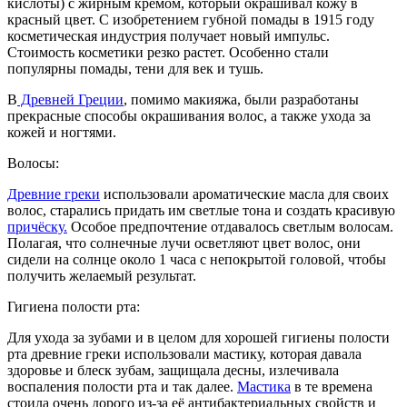
кислоты) с жирным кремом, который окрашивал кожу в
красный цвет. С изобретением губной помады в 1915 году
косметическая индустрия получает новый импульс.
Стоимость косметики резко растет. Особенно стали
популярны помады, тени для век и тушь.
В
Древней Греции
, помимо макияжа, были разработаны
прекрасные способы окрашивания волос, а также ухода за
кожей и ногтями.
Волосы:
Древние греки
использовали ароматические масла для своих
волос, старались придать им светлые тона и создать красивую
причёску.
Особое предпочтение отдавалось светлым волосам.
Полагая, что солнечные лучи осветляют цвет волос, они
сидели на солнце около 1 часа с непокрытой головой, чтобы
получить желаемый результат.
Гигиена полости рта:
Для ухода за зубами и в целом для хорошей гигиены полости
рта древние греки использовали мастику, которая давала
здоровье и блеск зубам, защищала десны, излечивала
воспаления полости рта и так далее.
Мастика
в те времена
стоила очень дорого из-за её антибактериальных свойств и