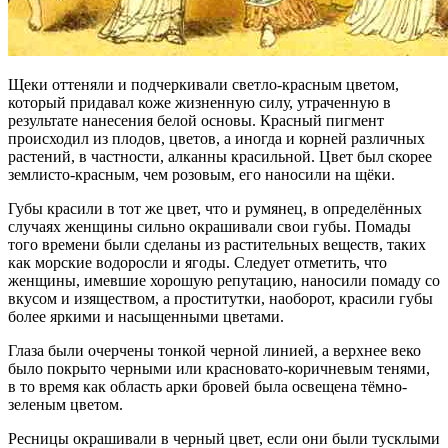
Щеки оттеняли и подчеркивали светло-красным цветом,
который придавал коже жизненную силу, утраченную в
результате нанесения белой основы. Красный пигмент
происходил из плодов, цветов, а иногда и корней различных
растений, в частности, алканны красильной. Цвет был скорее
землисто-красным, чем розовым, его наносили на щёки.
Губы красили в тот же цвет, что и румянец, в определённых
случаях женщины сильно окрашивали свои губы. Помады
того времени были сделаны из растительных веществ, таких
как морские водоросли и ягоды. Следует отметить, что
женщины, имевшие хорошую репутацию, наносили помаду со
вкусом и изяществом, а проститутки, наоборот, красили губы
более яркими и насыщенными цветами.
Глаза были очерчены тонкой черной линией, а верхнее веко
было покрыто черными или красновато-коричневым тенями,
в то время как область арки бровей была освещена тёмно-
зеленым цветом.
Ресницы окрашивали в черный цвет, если они были тусклыми