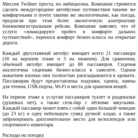
Миссия Twiliner проста, но амбициозна. Компания стремится
сделать междугородние автобусные путешествия такими же
комфортными и почти такими же экологичными, как поезда,
предлагая при этом более экологичную альтернативу
ближнемагистральным рейсам. Компания заявляет, что её
услуги «ликвидируют пробел в комфорте дальних
путешествий», перенося комфорт бизнес-класса на открытые
дороги.
Каждый двухэтажный автобус вмещает всего 21 пассажира
(18 на верхнем этаже и 3 на нижнем). Для сравнения,
обычный автобус вмещает до 80 пассажиров. Сиденья
аналогичны сиденьям бизнес-класса в самолете. Одним
нажатием кнопки они полностью раскладываются в кровати.
Пассажирам будут предоставлены подушки, одеяла, лампы
для чтения, USB-порты, Wi-Fi и места для хранения вещей.
На первом этаже к услугам пассажиров туалет и раздевалки
(душевых нет), а также снэк-бар с лёгкими закусками.
Каждый пассажир может взять с собой один большой чемодан
(до 23 кг) и одну небольшую сумку ручной клади, а также
забронировать дополнительное место для велосипедов или
спортивного инвентаря.
Расходы на поездку