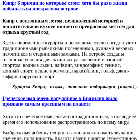
Кипр: 6 причин по которым стоит хотя бы раз в жизни
побывать на прекрасном острове
Кипр с постоянным летом, великолепной историей и
восхитительной кухней является прекрасным местом для
отдыха круглый год.
Здесь современные курорты и роскошные отели соседствуют с
традиционными рыбацкими поселениями, руинами вековых
памятников и старинными замками. На острове созданы
отличные условия для активных развлечений и занятий
спортом: водные лыжи, дайвинг, виндсерфинг, теннис,
конный спорт, пешие прогулки, парасейлинг, гольф, джип-
сафари, парусный спорт.
Курорты Кипра, отдых, полезная информация (видео),
 
Греческое имя очень популярное в Бразилии было
признано самым красивым на планете
Хотя это греческое имя считается традиционным, в последнее
время его использование распространилось по всему миру.
Выбрать имя ребенку непросто - оно должно иметь звучание,
значение, подлинность. Красота имени понятие субъективное.