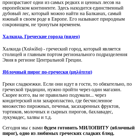
произрастают одни из самых редких и ценных лесов на
европейском континенте. Здесь находится единственный
дубовый лес, который можно найти на Балканах, самый
южный в своем роде в Европе. Его называют природным
сокровищем, не тронутым временем.
Халкида. Греческие города (видео)
Халкида (Χαλκίδα) - греческий город, который является
столицей и главным портом регионального подразделения
Эвия в регионе Центральной Греции.
Яблочный пирог по-гречески (μηλόπιτα)
Греки сладкоежки. Если они идут в гости, то обязательно, по
греческой традиции, нужно пройти через один магазин.
Скорее всего, вы не правильно подумали... через
кондитерский или захаропластио, где бесчисленное
множество пирожных, печенья, засахаренных фруктов,
тортиков, молочных и сырных пирогов, бахлавадес,
лукумадес, халвы и т.д.
Сегодня мы с вами
будем готовить МИЛОПИТУ (яблочный
пирог), одно из любимых греческих сладких блюд.