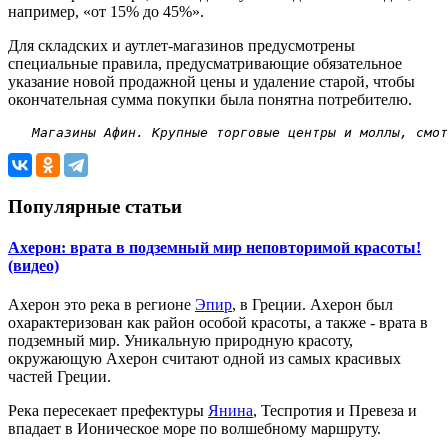
например, «от 15% до 45%».
Для складских и аутлет-магазинов предусмотрены
специальные правила, предусматривающие обязательное
указание новой продажной цены и удаление старой, чтобы
окончательная сумма покупки была понятна потребителю.
 Магазины Афин. Крупные торговые центры и моллы, смот
Популярные статьи
Ахерон: врата в подземный мир неповторимой красоты!
(видео)
Ахерон это река в регионе
Эпир
, в Греции. Ахерон был
охарактеризован как район особой красоты, а также - врата в
подземный мир. Уникальную природную красоту,
окружающую Ахерон считают одной из самых красивых
частей Греции.
Река пересекает префектуры
Янина
, Теспротия и Превеза и
впадает в Ионическое море по волшебному маршруту.