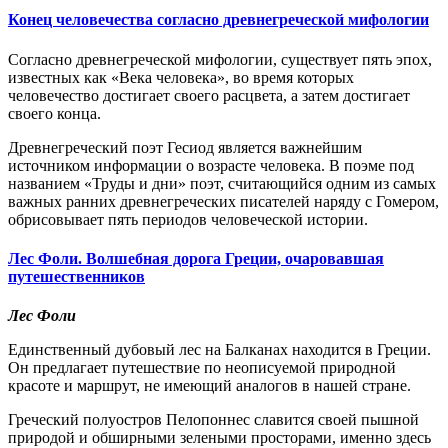
Конец человечества согласно древнегреческой мифологии
Согласно древнегреческой мифологии, существует пять эпох,
известных как «Века человека», во время которых
человечество достигает своего расцвета, а затем достигает
своего конца.
Древнегреческий поэт Гесиод является важнейшим
источником информации о возрасте человека. В
поэме
под
названием «Труды и дни» поэт, считающийся одним из самых
важных ранних древнегреческих писателей наряду с Гомером,
обрисовывает пять периодов человеческой истории.
Лес Фоли. Волшебная дорога Греции, очаровавшая
путешественников
Лес Фоли
Единственный дубовый лес на Балканах находится в Греции.
Он предлагает путешествие по неописуемой природной
красоте и маршрут, не имеющий аналогов в нашей стране.
Греческий полуостров Пелопоннес славится своей пышной
природой и обширными зелеными просторами, именно здесь