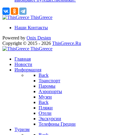
ThisGreece
Наши Контакты
Powered by
Onix
Design
Copyright © 2015 - 2026
ThisGreece.Ru
ThisGreece
Главная
Новости
Информация
Back
Транспорт
Паромы
Аэропорты
Музеи
Back
Пляжи
Отели
Экскурсии
Телефоны Греции
Туризм
Back