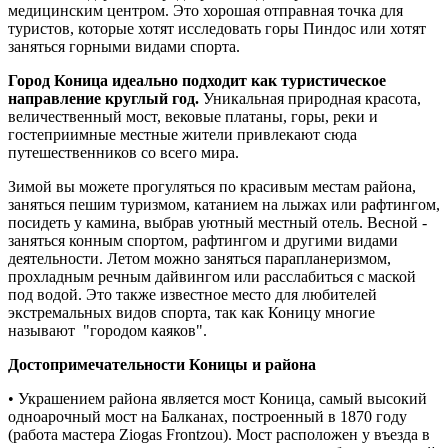
медицинским центром. Это хорошая отправная точка для
туристов, которые хотят исследовать горы Пиндос или хотят
заняться горными видами спорта.
Город Коница идеально подходит как туристическое
направление круглый год.
Уникальная природная красота,
в
еличественный
мост, вековые платаны, горы, реки и
гостеприимные местные жители привлекают сюда
путешественников со всего мира.
Зимой вы можете прогуляться по красивым местам района,
заняться пешим туризмом, катанием на лыжах или рафтингом,
посидеть у камина, выбрав уютный местный отель. Весной -
заняться конным спортом, рафтингом и другими видами
деятельности. Летом можно заняться парапланеризмом,
прохладным речным дайвингом или расслабиться с маской
под водой. Это также известное место для любителей
экстремальных видов спорта, так как Коницу многие
называют "городом каяков".
Достопримечательности Коницы и района
• Украшением района является мост Коница, самый высокий
одноарочный мост на Балканах, построенный в 1870 году
(работа мастера Ziogas Frontzou). Мост расположен у въезда в