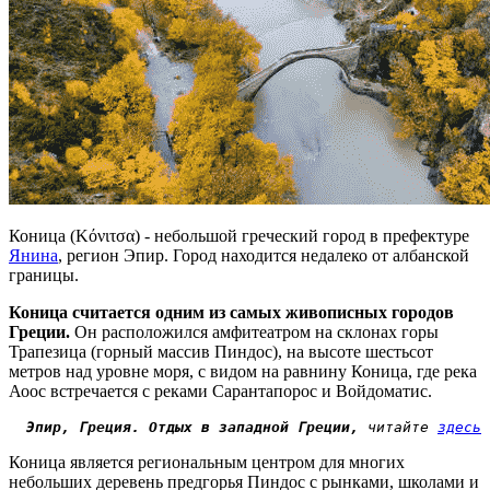
Коница (Κόνιτσα) -
небольшой греческий
город в префектуре
Янина
, регион Эпир. Город находится недалеко от албанской
границы.
Коница считается одним из самых живописных городов
Греции.
Он расположился амфитеатром на склонах горы
Трапезица (горный массив Пиндос), на высоте шестьсот
метров над уровне моря, с видом на равнину Коница, где река
Аоос встречается с реками Сарантапорос и Войдоматис.
Эпир
, Греция. Отдых в западной Греции,
 читайте 
здесь
Коница является региональным центром для многих
небольших деревень предгорья Пиндос с рынками, школами и