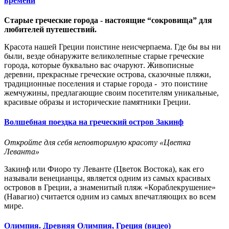
времени
С
тарые
греческие
города - настоящие “сокровища”
для
любителей путешествий
.
Красота нашей Греции поистине неисчерпаема. Где бы
вы
ни
был
и
,
везде
обнаружи
те великолепные старые греческие
города
, которые буквально
вас
очар
уют
. Живописные
деревни,
прекрасные греческие острова,
сказочные пляжи,
традиционные поселения и старые города - это поистине
жемчужины, предлагающие своим посетителям уникальные,
красивые образы
и исторические памятники Греции
.
Волшебная поездка на греческий остров Закинф
Откройте для себя неповторимую красоту «Цветка
Леванта»
Закинф или Фиоро ту Леванте (Цветок Востока), как его
называли венецианцы, является одним из самых красивых
островов в
Греции
, а знаменитый пляж «Кораблекрушение»
(Навагио) считается одним из самых впечатляющих во всем
мире.
Олимпия. Древняя Олимпия, Греция (видео)