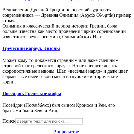
Великолепие Древней Греции не перестаёт удивлять
современников — Древняя Олимпия (Αρχαία Ολυμπία) пример
этому.
Олимпия в классический период истории Греции, была
больше известна как место проведения ярких соревнований
известного греческого мира, Олимпийских Игр.
Греческий караул. Эвзоны
Может кому-то покажется странным или даже смешным
строевой шаг греческого караула. Но не спешите делать
скоропостижные выводы. Шаг, «весёлый наряд» и даже цвет
формы - всё имеет свой смысл и глубокие исторические
корни.
Посейдон. Греческие мифы
Посейдон (Ποσειδώνας) был сыном Кроноса и Реи, его
братьями были Зевс и Аид.
Поиск
Вопрос-ответ