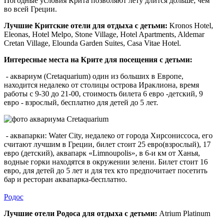
Погодные условия Крита позволяют лету длится дольше, чем
во всей Греции.
Лучшие Критские отели для отдыха с детьми:
Kronos Hotel,
Eleonas, Hotel Melpo, Stone Village, Hotel Apartments, Aldemar
Cretan Village, Elounda Garden Suites, Casa Vitae Hotel.
Интересные места на Крите для посещения с детьми:
- аквариум (Cretaquarium) один из больших в Европе,
находится недалеко от столицы острова Ираклиона, время
работы с 9-30 до 21-00, стоимость билета 6 евро -детский, 9
евро - взрослый, бесплатно для детей до 5 лет.
- аквапарки
:
Water City,
недалеко от города Хирсониссоса,
его
считают лучшим в Греции, билет стоит 25 евро(взрослый), 17
евро (детский),
аквапарк «
Limnoupolis», в 6-и км от Ханья,
водные горки находятся в окружении зелени. Билет стоит 16
евро, для детей до 5 лет и для тех кто предпочитает посетить
бар и ресторан аквапарка-бесплатно.
Родос
Лучшие отели Родоса для отдыха с детьми:
Atrium Platinum