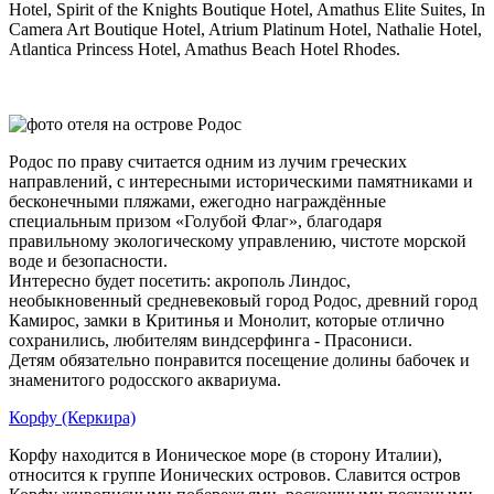
Hotel, Spirit of the Knights Boutique Hotel, Amathus Elite Suites, In
Camera Art Boutique Hotel, Atrium Platinum Hotel, Nathalie Hotel,
Atlantica Princess Hotel, Amathus Beach Hotel Rhodes.
Родос по праву считается одним из лучим греческих
направлений, с интересными историческими памятниками и
бесконечными пляжами, ежегодно награждённые
специальным призом «Голубой Флаг», благодаря
правильному экологическому управлению, чистоте морской
воде и безопасности.
Интересно будет посетить: акрополь Линдос,
необыкновенный средневековый город Родос, древний город
Камирос, замки в Критинья и Монолит, которые отлично
сохранились, любителям виндсерфинга - Прасониси.
Детям обязательно понравится посещение долины бабочек и
знаменитого родосского аквариума.
Корфу (Керкира)
Корфу находится в Ионическое море (в сторону Италии),
относится к группе Ионических островов. Славится остров