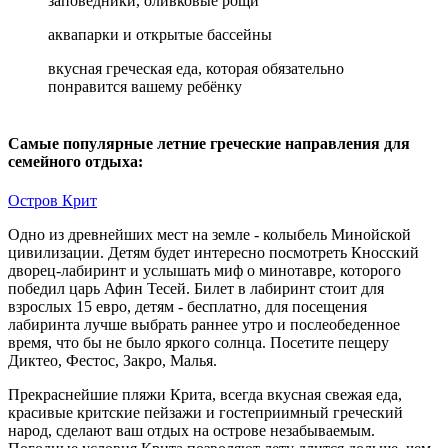
заповедники, оливковые рощи
аквапарки и открытые бассейны
вкусная греческая еда, которая обязательно
понравится вашему ребёнку
Самые популярные летние греческие направления для
семейного отдыха:
Остров Крит
Одно из древнейших мест на земле - колыбель Минойской
цивилизации. Детям будет интересно посмотреть Кносский
дворец-лабиринт и услышать миф о минотавре, которого
победил царь Афин Тесей. Билет в лабиринт стоит для
взрослых 15 евро, детям - бесплатно, для посещения
лабиринта лучше выбрать раннее утро и послеобеденное
время, что бы не было яркого солнца. Посетите пещеру
Диктео, Фестос, Закро, Малья.
Прекраснейшие пляжи Крита, всегда вкусная свежая еда,
красивые критские пейзажи и гостеприимный греческий
народ, сделают ваш отдых на острове незабываемым.