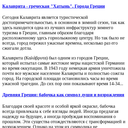
Калаврита - греческая "Хатынь". Города Греции
Сегодня Калаврита является туристической
достопримечательностью, в основном в зимний сезон, так как
здесь находится одна из лучших инфраструктур зимнего
туризма в Греции, главным образом благодаря
расположенному
здесь
горнолыжному центру.
Но так было не
всегда, город пережил ужасные времена, несколько раз его
сжигали дотла.
Калаврита (
Καλάβρυτα)
был одним из
городов
Греции,
которы
й
испытал самые жестокие меры нацистской Германии
во время оккупации.
В
1943 год
у
немецкая армия
уничтожила
почти все мужское население Калавриты и полностью сожгла
горо
д.
На городской площади остановились часы во время
ужасной трагедии. До сих пор они показывают время
14-34...
Древняя Греция: бабочка как символ души и возрождения
Благодаря своей красоте и особой яркой окраске, бабочка
всегда привлекала к себе взгляды людей. Иногда предлагая
надежду на будущее, а иногда пробуждая воспоминания о
прошлом. Эти существа отождествляются с трансформацией и
возрождением. Однако на этом их символика не