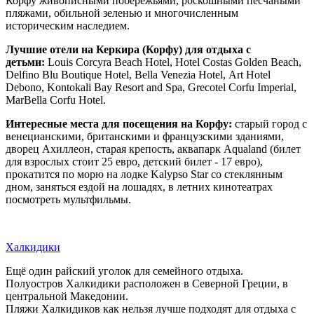
Корфу живописными побережьями, роскошными песчаными
пляжами, обильной зеленью и многочисленным
историческим наследием.
Лучшие отели на Керкира (Корфу) для отдыха с
детьми:
Louis Corcyra Beach Hotel, Hotel Costas Golden Beach,
Delfino Blu Boutique Hotel, Bella Venezia Hotel, Art Hotel
Debono, Kontokali Bay Resort and Spa, Grecotel Corfu Imperial,
MarBella Corfu Hotel.
Интересные места для посещения на Корфу:
старый город с
венецианскими, британскими и французскими зданиями,
дворец Ахиллеон, старая крепость, аквапарк Aqualand (билет
для взрослых стоит 25 евро, детский билет - 17 евро),
прокатится по морю на лодке Kalypso Star со стеклянным
дном, заняться ездой на лошадях, в летних кинотеатрах
посмотреть мультфильмы.
Халкидики
Ещё один райский уголок для семейного отдыха.
Полуостров Халкидики расположен в Северной Греции, в
центральной Македонии.
Пляжи Халкидиков как нельзя лучше подходят для отдыха с