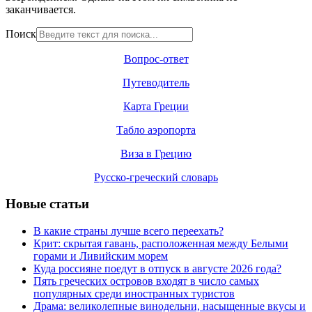
заканчивается.
Поиск
Вопрос-ответ
Путеводитель
Карта Греции
Табло аэропорта
Виза в Грецию
Русско-греческий словарь
Новые статьи
В какие страны лучше всего переехать?
Крит: скрытая гавань, расположенная между Белыми
горами и Ливийским морем
Куда россияне поедут в отпуск в августе 2026 года?
Пять греческих островов входят в число самых
популярных среди иностранных туристов
Драма: великолепные винодельни, насыщенные вкусы и