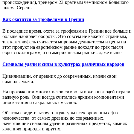
происхождения), тренером 23-кратным чемпионом Большого
шлема Серены.
Как охотятся за трюфелями в Греции
В последнее
время, охота за трюфелями
в Греции
все больше и
больше
набирает обороты. Э
то совсем не кажется странным,
так как
трюфель считается мировым деликатесом и
цены на
этот продукт
на европейском рынке доход
ят
до
трёх тысяч
евро за килограмм, а на американском
рынке
- даже выше.
Символы удачи и силы в культурах различных народов
Цивилизации, от древних до современных, имели свои
символы удачи.
На протяжении многих веков символы в жизни людей играли
важную роль. Они всегда считались яркими компонентами
иносказания и сакральных смыслов.
Об этом свидетельствуют культуры всех временных фаз
человечества, от самых древних до современных,
начертавшие символы удачи в различных предметах, камнях
явлениях природы и других.