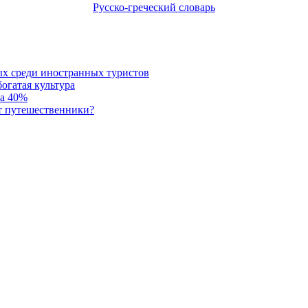
Русско-греческий словарь
ых среди иностранных туристов
огатая культура
на 40%
т путешественники?