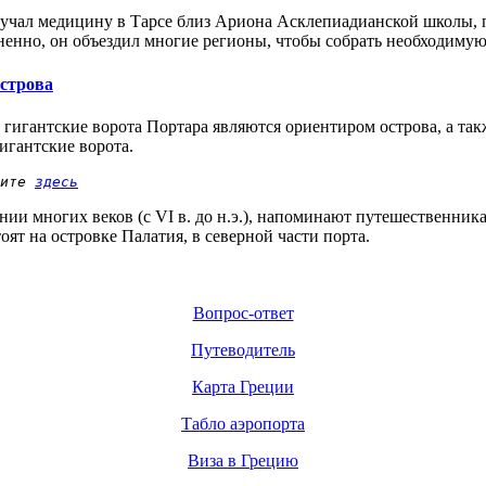
зучал медицину в Тарсе близ Ариона Асклепиадианской школы, 
мненно, он объездил многие регионы, чтобы собрать необходиму
острова
е гигантские ворота Портара являются ориентиром острова, а т
игантские ворота.
ите 
здесь
и многих веков (с VI в. до н.э.), напоминают путешественник
ят на островке Палатия, в северной части порта.
Вопрос-ответ
Путеводитель
Карта Греции
Табло аэропорта
Виза в Грецию