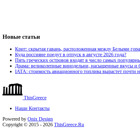
Новые статьи
Крит: скрытая гавань, расположенная между Белыми го
Куда россияне поедут в отпуск в августе 2026 года?
Пять греческих островов входят в число самых популярн
Драма: великолепные винодельни, насыщенные вкусы и б
IATA: стоимость авиационного топлива вырастет почти 
ThisGreece
Наши Контакты
Powered by
Onix
Design
Copyright © 2015 - 2026
ThisGreece.Ru