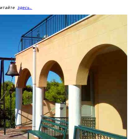
итайте 
здесь.