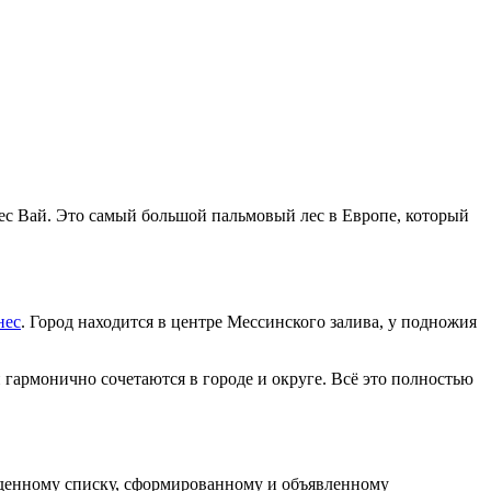
ес Вай.
Это с
амый большой
п
альмовый лес в Европе, который
нес
.
Город находится в центре
Мессинского залива,
у подножия
и гармонично сочетаются в
городе и округе
.
Всё это
полностью
жденному списку, сформированному и объявленному