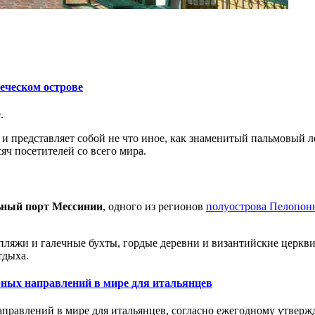
реческом острове
.
е и представляет собой не что иное, как знаменитый пальмовый л
яч посетителей со всего мира.
ьный порт Мессинии
,
одного из регионов
полуострова Пелопон
пляжи и галечные бухты, гордые деревни и византийские церкв
тдыха.
рных направлений в мире для итальянцев
аправлений в мире для итальянцев, согласно ежегодному утвер