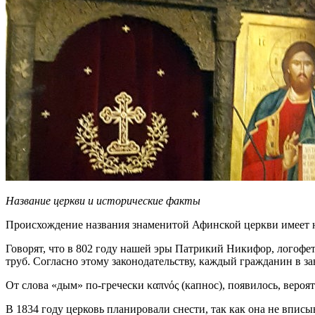
Название церкви и исторические факты
Происхождение названия знаменитой Афинской церкви имеет нес
Говорят, что в 802 году нашей эры Патрикий Никифор, логофет
труб. Согласно этому законодательству, каждый гражданин в з
От слова «дым» по-гречески καπνός (капнос), появилось, вероя
В 1834 году церковь планировали снести, так как она не впис