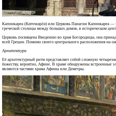
Капникареа (
Καπνικαρέα
) или Церковь Панагии Капникареа — э
греческой столицы между больших домов, в историческом цент
Церковь посвящена Введению во храм Богородицы, она принадл
всей Греции. Помимо своего центрального расположения на ож
Архитектура
Её архитектурный ритм представляет собой сложную четырехк
божеству, вероятно, Афине. В храме обнаружены встроенные эл
являются частями храма Афины или Деметры.