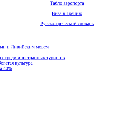
Табло аэропорта
Виза в Грецию
Русско-греческий словарь
рами и Ливийским морем
ых среди иностранных туристов
огатая культура
на 40%