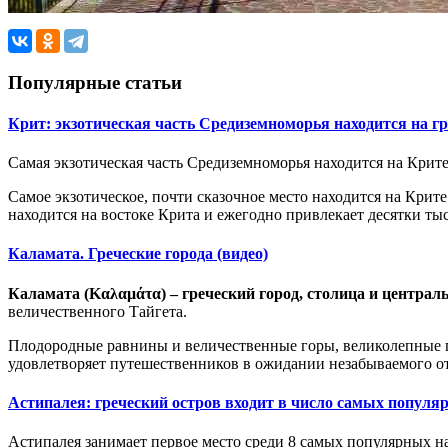
Популярные статьи
Крит: экзотическая часть Средиземноморья находится на г
Самая экзотическая часть Средиземноморья находится на Крите
Самое экзотическое, почти сказочное место находится на Крит
находится на востоке Крита и ежегодно привлекает десятки тыс
Каламата. Греческие города (видео)
Каламата (Καλαμάτα) –
греческий город,
столица и централ
величественного Тайгета.
Плодородные равнины и величественные горы,
великолепные
удовлетворяет
путешественников в
ожидани
и
незабываемого о
Астипалея: греческий остров входит в число самых популя
Астипалея занимает первое место среди 8 самых популярных н