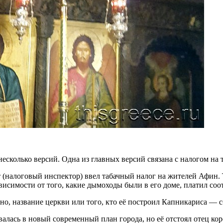
колько версий. Одна из главных версий связана с налогом на т
 (налоговый инспектор) ввел табачный налог на жителей Афин. 
ависимости от того, какие дымоходы были в его доме, платил со
тно, название церкви или того, кто её построил Капникариса — 
ывалась в новый современный план города, но её отстоял отец к