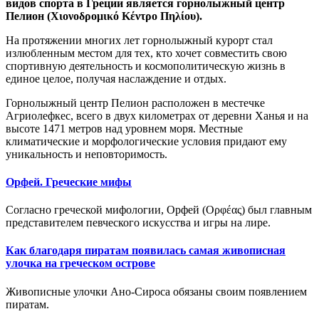
видов спорта в Греции является горнолыжный центр
Пелион (Χιονοδρομικό Κέντρο Πηλίου).
На протяжении многих лет горнолыжный курорт стал
излюбленным местом для тех, кто хочет совместить свою
спортивную деятельность и космополитическую жизнь в
единое целое, получая наслаждение и отдых.
Горнолыжный центр Пелион расположен в местечке
Агриолефкес, всего в двух километрах от деревни Ханья и на
высоте 1471 метров над уровнем моря. Местные
климатические и морфологические условия придают ему
уникальность и неповторимость.
Орфей. Греческие мифы
Согласно греческой мифологии, Орфей (Ορφέας) был главным
представителем певческого искусства и игры на лире.
Как благодаря пиратам появилась самая живописная
улочка на греческом острове
Живописные улочки Ано-Сироса обязаны своим появлением
пиратам.