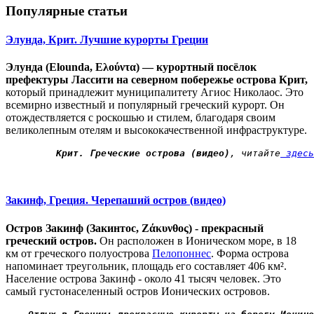
Популярные статьи
Элунда, Крит. Лучшие курорты Греции
Элунда (Elounda, Ελούντα) — курортный посёлок
префектуры Лассити на северном побережье острова Крит,
который принадлежит муниципалитету Агиос Николаос. Это
всемирно известный и популярный греческий курорт. Он
отождествляется с роскошью и стилем, благодаря своим
великолепным отелям и высококачественной инфраструктуре.
Крит. Греческие острова (видео)
, читайте
 здесь
Закинф, Греция. Черепаший остров (видео)
Остров Закинф (Закинтос, Ζάκυνθος) - прекрасный
греческий остров.
Он расположен в Ионическом море, в 18
км от греческого полуострова
Пелопоннес
. Форма острова
напоминает треугольник, площадь его составляет 406 км².
Население острова Закинф - около 41 тысяч человек. Это
самый густонаселенный остров Ионических островов.