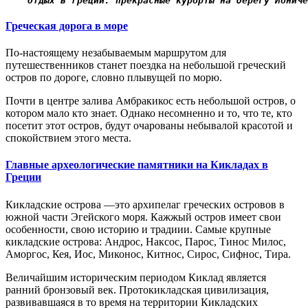
Отдых в Греции: прекрасные курорты на берегу Иониче
Греческая дорога в море
По-настоящему незабываемым маршрутом для
путешественников станет поездка на небольшой греческий
остров по дороге, словно плывущей по морю.
Почти в центре залива Амбракикос есть небольшой остров, о
котором мало кто знает. Однако несомненно и то, что те, кто
посетит этот остров, будут очарованы небывалой красотой и
спокойствием этого места.
Главные археологические памятники на Кикладах в
Греции
Кикладские острова —это архипелаг греческих островов в
южной части Эгейского моря. Кажжый остров имеет свои
особенности, свою историю и традиии. Самые крупные
кикладские острова: Андрос, Наксос, Парос, Тинос Милос,
Аморгос, Кея, Иос, Миконос, Китнос, Сирос, Сифнос, Тира.
Величайшим историческим периодом Киклад является
ранний бронзовый век. Протокикладская цивилизация,
развивавшаяся в то время на территории Кикладских