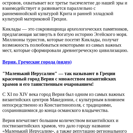
островов, охватывает все третье тысячелетие до нашей эры и
взаимодействует и развивается параллельно с
раннеминойской культурой Крита и ранней элладской
культурой материковой Греции.
Киклады — это сокровищница археологических памятников,
предлагающая заглянуть в богатую историю Эгейского моря.
Миллионы туристов, которые посетят Киклады, получат
возможность полюбоваться некоторыми из самых важных
мест, которые сформировали древнегреческую цивилизацию.
Верия. Греческие города (видео)
"Маленький Иерусалим" — так называют в Греции
красочный город Верия с множеством византийских
храмов и его таинственным очарованием!
С
XI
по
XIV
века город Верия был одним из самых важных
византийских центров Македонии, с культурным влиянием
непосредственно из Константинополя, с традициями,
сохранившимися до конца османского владычества.
Верия впечатляет большим количеством византийских и
поствизантийских храмов, что дало городу название
«Маленький Иерусалим», а также репутацию регионального