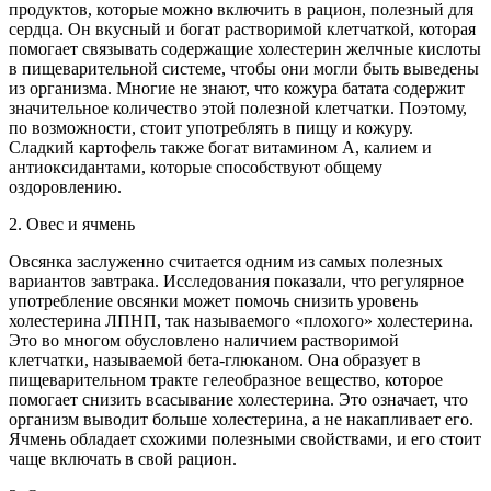
продуктов, которые можно включить в рацион, полезный для
сердца. Он вкусный и богат растворимой клетчаткой, которая
помогает связывать содержащие холестерин желчные кислоты
в пищеварительной системе, чтобы они могли быть выведены
из организма. Многие не знают, что кожура батата содержит
значительное количество этой полезной клетчатки. Поэтому,
по возможности, стоит употреблять в пищу и кожуру.
Сладкий картофель также богат витамином А, калием и
антиоксидантами, которые способствуют общему
оздоровлению.
2. Овес и ячмень
Овсянка заслуженно считается одним из самых полезных
вариантов завтрака. Исследования показали, что регулярное
употребление овсянки может помочь снизить уровень
холестерина ЛПНП, так называемого «плохого» холестерина.
Это во многом обусловлено наличием растворимой
клетчатки, называемой бета-глюканом. Она образует в
пищеварительном тракте гелеобразное вещество, которое
помогает снизить всасывание холестерина. Это означает, что
организм выводит больше холестерина, а не накапливает его.
Ячмень обладает схожими полезными свойствами, и его стоит
чаще включать в свой рацион.