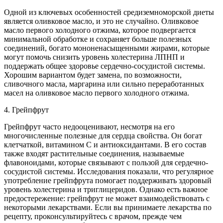
Одной из ключевых особенностей средиземноморской диеты
является оливковое масло, и это не случайно. Оливковое
масло первого холодного отжима, которое подвергается
минимальной обработке и сохраняет больше полезных
соединений, богато мононенасыщенными жирами, которые
могут помочь снизить уровень холестерина ЛПНП и
поддержать общее здоровье сердечно-сосудистой системы.
Хорошим вариантом будет замена, по возможности,
сливочного масла, маргарина или сильно переработанных
масел на оливковое масло первого холодного отжима.
4. Грейпфрут
Грейпфрут часто недооценивают, несмотря на его
многочисленные полезные для сердца свойства. Он богат
клетчаткой, витамином С и антиоксидантами. В его состав
также входят растительные соединения, называемые
флавоноидами, которые связывают с пользой для сердечно-
сосудистой системы. Исследования показали, что регулярное
употребление грейпфрута помогает поддерживать здоровый
уровень холестерина и триглицеридов. Однако есть важное
предостережение: грейпфрут не может взаимодействовать с
некоторыми лекарствами. Если вы принимаете лекарства по
рецепту, проконсультируйтесь с врачом, прежде чем