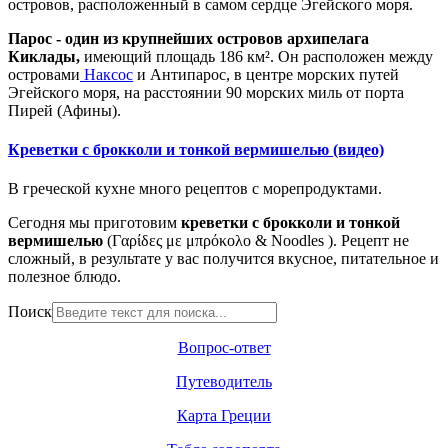
островов, расположенный в самом сердце Эгейского моря.
Парос - один из крупнейших островов архипелага
Киклады,
имеющий площадь 186 км². Он расположен между
островами
Наксос
и Антипарос, в центре морских путей
Эгейского моря, на расстоянии 90 морских миль от порта
Пирей (Афины).
Креветки с брокколи и тонкой вермишелью (видео)
В греческой кухне много рецептов с морепродуктами.
Сегодня мы приготовим
креветки с брокколи и тонкой
вермишелью
(Γαρίδες με μπρόκολο & Noodles ). Рецепт не
сложный, в результате у вас получится вкусное, питательное и
полезное блюдо.
Поиск
Вопрос-ответ
Путеводитель
Карта Греции