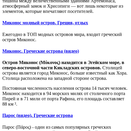
тишина между величественными зданиями Артемонаса,
атмосферный замок и Хрисопиги — вот лишь некоторые из
элементов, которые впечатляют посетителей.
Миконос модный остров. Греция, отдых
Ежегодно в TOП модных островов мира, входит греческий
остров Миконос.
Миконос. Греческие острова (видео)
Остров Миконос (Μύκονος) находится в Эгейском море, в
северо-восточной части Кикладских островов.
Столицей
острова является город Миконос, больше известный как Хора.
Столица расположена на западной стороне острова.
Постоянная численность населения острова 14 тысяч человек.
Миконос находится в 94 морских милях от столичного порта
Пирей и в 71 мили от порта Рафина, его площадь составляет
88 км ².
Парос (видео). Греческие острова
Парос (Πάρος) - один из самых популярных греческих