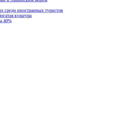
ых среди иностранных туристов
огатая культура
на 40%