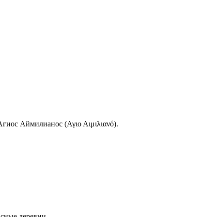
гиос Аймилианос (Αγιο Αιμιλιανό).
асные деревни.