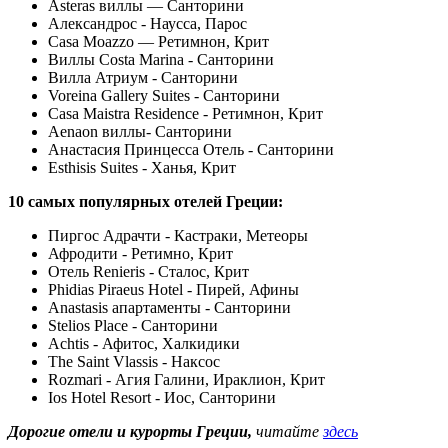
Asteras виллы — Санторини
Александрос - Наусса, Парос
Casa Moazzo — Ретимнон, Крит
Виллы Costa Marina - Санторини
Вилла Атриум - Санторини
Voreina Gallery Suites - Санторини
Casa Maistra Residence - Ретимнон, Крит
Aenaon виллы- Санторини
Анастасия Принцесса Отель - Санторини
Esthisis Suites - Ханья, Крит
10 самых популярных отелей Греции:
Пиргос Адрачти - Кастраки, Метеоры
Афродити - Ретимно, Крит
Отель Renieris - Сталос, Крит
Phidias Piraeus Hotel - Пирей, Афины
Anastasis апартаменты - Санторини
Stelios Place - Санторини
Achtis - Афитос, Халкидики
The Saint Vlassis - Наксос
Rozmari - Агия Галини, Ираклион, Крит
Ios Hotel Resort - Иос, Санторини
Дорогие отели и курорты Греции,
читайте
здесь