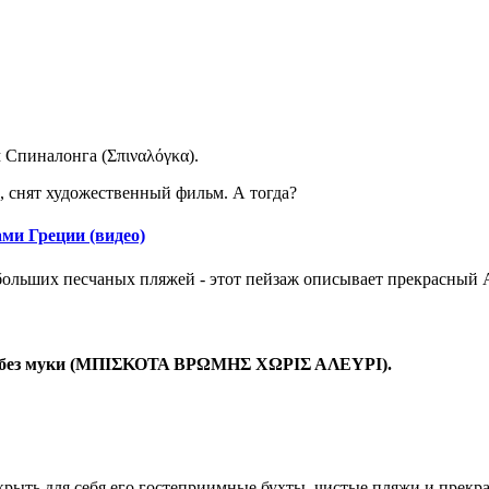
 Спиналонга (Σπιναλόγκα).
, снят художественный фильм. А тогда?
ми Греции (видео)
ольших песчаных пляжей - этот пейзаж описывает прекрасный А
без муки (
ΜΠΙΣΚΟΤΑ ΒΡΩΜΗΣ ΧΩΡΙΣ ΑΛΕΥΡΙ
).
крыть для себя его гостеприимные бухты, чистые пляжи и прекр