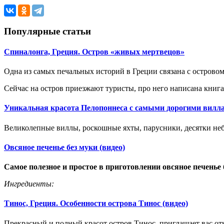
Популярные статьи
Спиналонга, Греция. Остров «живых мертвецов»
Одна из самых печальных историй в Греции связана с островом
Сейчас на остров приезжают туристы, про него написана книга
Уникальная красота Пелопоннеса с самыми дорогими вилла
Великолепные виллы, роскошные яхты, парусники, десятки неб
Овсяное печенье без муки (видео)
С
амое полезное и простое в приготовлении овсяное печенье
Ингредиенты
:
Тинос, Греция. Особенности острова Тинос (видео)
Прекрасный и полный красот остров Тинос, приглашает вас от