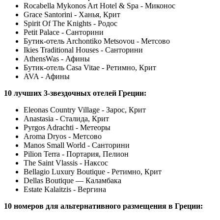
Rocabella Mykonos Art Hotel & Spa - Миконос
Grace Santorini - Ханья, Крит
Spirit Of The Knights - Родос
Petit Palace - Санторини
Бутик-отель Archontiko Metsovou - Метсово
Ikies Traditional Houses - Санторини
AthensWas - Афины
Бутик-отель Casa Vitae - Ретимно, Крит
AVA - Афины
10 лучших 3-звездочных отелей Греции:
Eleonas Country Village - Зарос, Крит
Anastasia - Сталида, Крит
Pyrgos Adrachti - Метеоры
Aroma Dryos - Метсово
Manos Small World - Санторини
Pilion Terra - Портария, Пелион
The Saint Vlassis - Наксос
Bellagio Luxury Boutique - Ретимно, Крит
Dellas Boutique — Каламбака
Estate Kalaitzis - Вергина
10 номеров для альтернативного размещения в Греции: