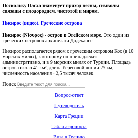
П
оскольку Пасха знаменует приход весны, символы
связаны с плодородием, чистотой и миром.
Нисирос (видео). Греческие острова
Нисирос (Νίσυρος) - остров в Эгейском море
. Это один из
греческих островов архипелага Додеканес.
Нисирос располагается рядом с греческим островом Кос (в 10
морских милях), к которому он принадлежит
административно, и в 9 морских милях от Турции. Площадь
острова около 41 км², длина береговой линии 25 км,
численность населения - 2,5 тысяч человек.
Поиск
Вопрос-ответ
Путеводитель
Карта Греции
Табло аэропорта
Виза в Грецию