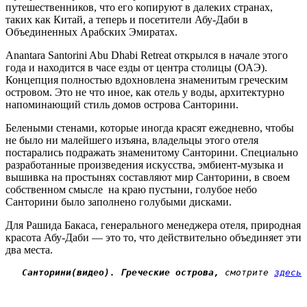
путешественников, что его копируют в далеких странах,
таких как Китай, а теперь и посетители Абу-Даби в
Объединенных Арабских Эмиратах.
Anantara Santorini Abu Dhabi Retreat открылся в начале этого
года и находится в часе езды от центра столицы (ОАЭ).
Концепция полностью вдохновлена ​​знаменитым греческим
островом. Это не что иное, как отель у воды, архитектурно
напоминающий стиль домов острова Санторини.
Белеными стенами, которые иногда красят ежедневно, чтобы
не было ни малейшего изъяна, владельцы этого отеля
постарались подражать знаменитому Санторини. Специально
разработанные произведения искусства, эмбиент-музыка и
вышивка на простынях составляют мир Санторини, в своем
собственном смысле на краю пустыни, голубое небо
Санторини было заполнено голубыми дисками.
Для Рашида Бакаса, генерального менеджера отеля, природная
красота Абу-Даби — это то, что действительно объединяет эти
два места.
Санторини(видео). Греческие острова,
 смотрите 
здесь