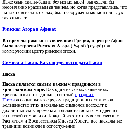
Даже сами скалы-башни без монастырей, выглядели бы
необычайно красивым явлением, но когда представляешь, что
на таких высоких скалах, были сооружены монастыри - дух
захватывает.
Римская Агора в Афинах
Во времена римского завоевания Греции, в центре Афин
была построена Римская Агора
(Ρωμαϊκή αγορά) или
коммерческий центр римской эпохи.
Символы Пасхи. Как определяется дата Пасхи
Пасх
а
Пасха является самым важным праздником в
христианс
ком мире.
Как один из самых священных
христианских праздников,
светлый
праздник
Пасхи
ассоциируется с рядом традиционных символов.
Большинство этих пасхальных символов восходят к
дохристианским временам и являются остатками древней
языческой символики. Каждый из этих символов связан с
Распятием и Воскресением Иисуса Христа, все пасхальные
традиции возникли в богослужении.