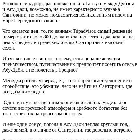
Роскошный курорт, расположенный в Гантуте между Дубаем
и Абу-Даби, возможно, не имеет характерного вулкана
Санторини, но может похвастаться великолепным видом на
море Персидского залива.
Что касается цен, то, по данным Tripadvisor, самый дешевый
номер стоит около 800 долларов за ночь, что в два раза выше,
чем в среднем в греческих отелях Санторини в высокий
сезон.
И тут возникает вопрос, почему, если цена не является
преимуществом, путешественник предпочтет посетить отель в
Абу-Даби, а не полететь в Грецию?
Менеджер отеля утверждает, что он предлагает уединение и
спокойствие, это убежище, чего не найти на Санторини, где
всегда многолюдно.
Один из путешественников описал отель так: «идеальное
сочетание греческой атмосферы и арабского богатства без
толп туристов на греческом острове».
И ещё один бонус, погода в Абу-Даби теплая круглый год,
даже зимой, в отличие от Санторини, где довольно ветрено.