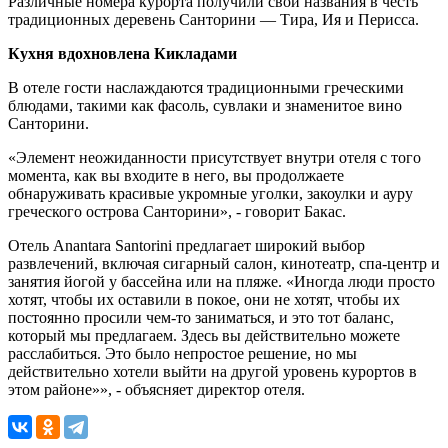
Различные номера курорта получили свои названия в честь
традиционных деревень Санторини — Тира, Ия и Перисса.
Кухня вдохновлена ​​Кикладами
В отеле гости наслаждаются традиционными греческими
блюдами, такими как фасоль, сувлаки и знаменитое вино
Санторини.
«Элемент неожиданности присутствует внутри отеля с того
момента, как вы входите в него, вы продолжаете
обнаруживать красивые укромные уголки, закоулки и ауру
греческого острова Санторини», - говорит Бакас.
Отель Anantara Santorini предлагает широкий выбор
развлечений, включая сигарный салон, кинотеатр, спа-центр и
занятия йогой у бассейна или на пляже. «Иногда люди просто
хотят, чтобы их оставили в покое, они не хотят, чтобы их
постоянно просили чем-то заниматься, и это тот баланс,
который мы предлагаем. Здесь вы действительно можете
расслабиться. Это было непростое решение, но мы
действительно хотели выйти на другой уровень курортов в
этом районе»», - объясняет директор отеля.