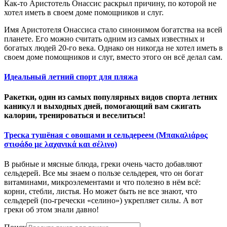
Как-то Аристотель Онассис раскрыл причину, по которой не
хотел иметь в своем доме помощников и слуг.
Имя Аристотеля Онассиса стало синонимом богатства на всей
планете. Его можно считать одним из самых известных и
богатых людей 20-го века. Однако он никогда не хотел иметь в
своем доме помощников и слуг, вместо этого он всё делал сам.
Идеальный летний спорт для пляжа
Ракетки, один из самых популярных видов спорта летних
каникул и выходных дней, помогающий вам сжигать
калории, тренироваться и веселиться!
Треска тушёная с овощами и сельдереем (Μπακαλιάρος
στιφάδο με λαχανικά και σέλινο)
В рыбные и мясные блюда, греки очень часто добавляют
сельдерей. Все мы знаем о пользе сельдерея, что он богат
витаминами, микроэлементами и что полезно в нём всё:
корни, стебли, листья. Но может быть не все знают, что
сельдерей (по-гречески «селино») укрепляет силы. А вот
греки об этом знали давно!