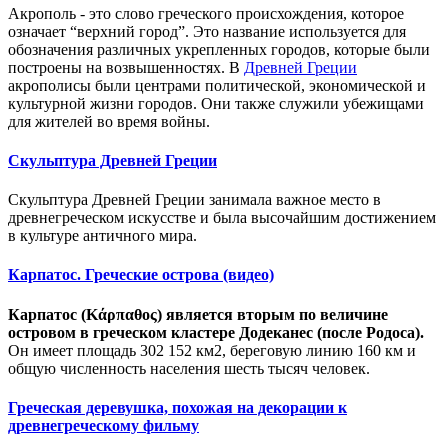
Акрополь - это слово греческого происхождения, которое
означает “верхний город”. Это название используется для
обозначения различных укрепленных городов, которые были
построены на возвышенностях. В
Древней Греции
акрополисы были центрами политической, экономической и
культурной жизни городов. Они также служили убежищами
для жителей во время войны.
Скульптура Древней Греции
Скульптура Древней Греции занимала важное место в
древнегреческом искусстве и была высочайшим достижением
в культуре античного мира.
Карпатос. Греческие острова (видео)
Карпатос (Κάρπαθος) является вторым по величине
островом в греческом кластере Додеканес (после Родоса).
Он имеет площадь 302 152 км2, береговую линию 160 км и
общую численность населения шесть тысяч человек.
Греческая деревушка, похожая на декорации к
древнегреческому фильму