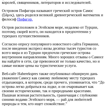
королей, священников, литераторов и исследователей.
Остров
ом
Пифагора
называют греческий остров
Самос
(Σάμος),
здесь родился великий древнегреческий математик и
философ
Пифагор.
О
стров
расположен в Эгейском море, недалеко от Турции,
поэтому, скорей всего, он находится в предпочтении у
турецких путешественников.
Согласно опросу популярного новостного сайта Германии,
после введения экспресс-визы десятки тысяч туристов
со
всего мира и
из Турции предпочли греческие острова
внутренним направлениям.
Много хороших отзывы о Самосе
вы найдёте в сети, где превозносят
не только качество, но и
самые низкие цены на туристические услуги.
Веб-сайт Haberekspres также опубликовал обширную дань
уважения Самосу как самому любимому месту турецких
отдыхающих, в котором, среди прочего, упоминается, что “
Д
о
острова легко добраться на лодке, и он очаровывает как
своими историческими, так и природными красотами.
П
ышная зеленая растительность, граничащая с глубокими
синими водами Эгейского моря, — рай для любителей
природы и тем, кто ищет спокойствие.”