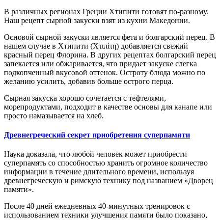
В различных регионах Греции Хтипити готовят по-разному.
Наш рецепт сырной закуски взят из кухни Македонии.
Основой сырной закуски является фета и болгарский перец. В
нашем случае в Хтипити (Χτιπίτη) добавляется свежий
красный перец Флорина. В других рецептах болгарский перец
запекается или обжаривается, что придает закуске слегка
подкопченный вкусовой оттенок. Остроту блюда можно по
желанию усилить, добавив больше острого перца.
Сырная закуска хорошо сочетается с тефтелями,
морепродуктами, подходит в качестве основы для канапе или
просто намазывается на хлеб.
Древнегреческий секрет приобретения суперпамяти
Наука доказала, что любой человек может приобрести
суперпамять со способностью хранить огромное количество
информации в течение длительного времени, используя
древнегреческую и римскую технику под названием «Дворец
памяти».
После 40 дней ежедневных 40-минутных тренировок с
использованием техники улучшения памяти было показано,