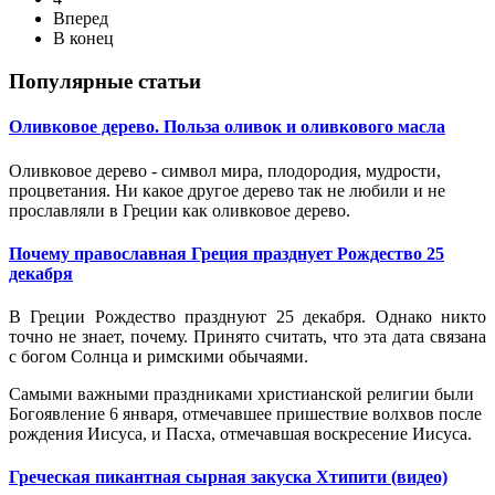
Вперед
В конец
Популярные статьи
Оливковое дерево. Польза оливок и оливкового масла
Оливковое дерево
- символ
мира, плодородия, мудрости,
процветания. Ни какое другое дерево так не любили и не
прославляли в Греции как оливковое дерево.
Почему православная Греция празднует Рождество 25
декабря
В Греции Рождество празднуют 25 декабря. Однако никто
точно не знает, почему. Принято считать, что эта дата связана
с богом Солнца и римскими обычаями.
Самыми важными праздниками христианской религии были
Богоявление 6 января, отмечавшее пришествие волхвов после
рождения Иисуса, и Пасха, отмечавшая воскресение Иисуса.
Греческая пикантная сырная закуска Хтипити (видео)