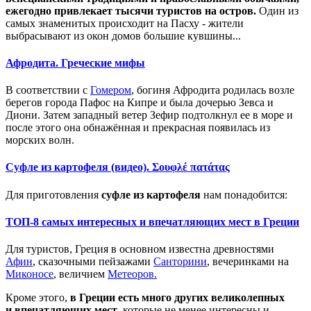
ежегодно привлекает тысячи туристов на остров.
Один из
самых знаменитых происходит на Пасху - жители
выбрасывают из окон домов большие кувшины...
Афродита. Греческие мифы
В соответствии с
Гомером
, богиня Афродита родилась возле
берегов города Пафос на Кипре и была дочерью Зевса и
Диони. Затем западный ветер Зефир подтолкнул ее в море и
после этого она обнажённая и прекрасная появилась из
морских волн.
Суфле из картофеля (видео). Σουφλέ πατάτας
Для приготовления
суфле из картофеля
нам понадобится:
ТОП-8 самых интересных и впечатляющих мест в Греции
Для туристов, Греция в основном известна древностями
Афин
, сказочными пейзажами
Санторини
, вечеринками на
Миконосе
, величием
Метеоров.
Кроме этого,
в Греции есть много других великолепных
и впечатляющих мест
, которые не менее интересны и