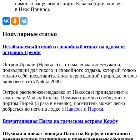
намного чаще, чем из порта Кавалы (причаливает
в Неос Принос).
Популярные статьи
Незабываемый тихий и спокойный отдых на одном из
островов Греции
Остров
Иракли (Ηρακλειά) -
э
то маленькая жемчужина,
подход
ящий
для тихого и спокойного отдыха, который только
можно
себе представить
.
Из-за
первозданн
ой
природ
ы,
остров
включен в сеть Natura 2000.
О
стров
расположен н
едалеко от
Наксоса и принадлежит к
комплексу Малых Киклад. Помимо прямого сообщения с
портом Пирей (3 раза в неделю), посетитель может легко
добраться до него на лодке с
Наксоса
и
Пароса.
Впечатляющая Пасха на греческом острове Корфу
Шумная и впечатляющая Пасха на Корфу в сочетании с
венецианскими традициями и православными обычаями,