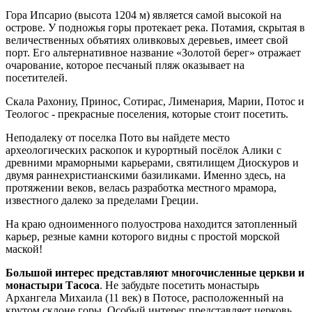
Гора Ипсарио (высота 1204 м) является самой высокой на
острове. У подножья горы протекает река. Потамия, скрытая в
величественных объятиях оливковых деревьев, имеет свой
порт. Его альтернативное название «Золотой берег» отражает
очарование, которое песчаный пляж оказывает на
посетителей.
Скала Рахониу, Принос, Сотирас, Лименария, Марии, Потос и
Теологос - прекрасные поселения, которые стоит посетить.
Неподалеку от поселка Пото вы найдете место
археологических раскопок и курортный посёлок Алики с
древними мраморными карьерами, святилищем Диоскуров и
двумя раннехристианскими базиликами. Именно здесь, на
протяжении веков, велась разработка местного мрамора,
известного далеко за пределами Греции.
На краю одноименного полуострова находится затопленный
карьер, резные камни которого видны с простой морской
маской!
Большой интерес представляют многочисленные церкви и
монастыри Тасоса
. Не забудьте посетить монастырь
Архангела Михаила (11 век) в Потосе, расположенный на
крутом склоне горы. Особый интерес представляет церковь