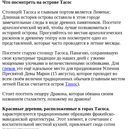
Что посмотреть на острове Тасос
Столицей Тасоса и главным портом является Лименас.
Длинная история острова оставила в этом городе
замечательные следы в виде древних памятников. Посетите
археологический музей, чтобы лучше познакомиться с
историей острова. Прогуляйтесь по местам археологических
раскопок и древнему театру или посмотрите одно из
представлений, которые часто проводятся в летние месяцы.
Посетите старую столицу Тасоса, Панагию, сохранившую
свои культурные традиции до наших дней с узкими
мощеными улочками и величественными особняками. Для
греков
это ещё идеальное место для празднования Успения
Пресвятой Девы Марии (15 августа), которое проходит во
всем своём величии традиционных обычаев (главным местом
летней Пасхи считается остров
Тинос
).
Стоит посетить пещеру Дракона, которая обязана своим
названием сталактиту, похожему на дракона!
Красивые деревни, расположенные в горах Тасоса
,
характеризуются традиционными образцами фракийско-
македонской архитектуры. Этот элемент, в сочетании с
восхитительной местной кухней, привлекает сюда сотни