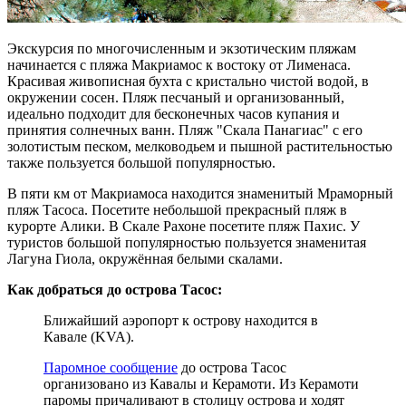
Экскурсия по многочисленным и экзотическим пляжам
начинается с пляжа Макриамос к востоку от Лименаса.
Красивая живописная бухта с кристально чистой водой, в
окружении сосен. Пляж песчаный и организованный,
идеально подходит для бесконечных часов купания и
принятия солнечных ванн. Пляж "Скала Панагиас" с его
золотистым песком, мелководьем и пышной растительностью
также пользуется большой популярностью.
В пяти км от Макриамоса находится знаменитый Мраморный
пляж Тасоса. Посетите небольшой прекрасный пляж в
курорте Алики. В Скале Рахоне посетите пляж Пахис. У
туристов большой популярностью пользуется знаменитая
Лагуна Гиола, окружённая белыми скалами.
Как добраться до острова Тасос:
Ближайший аэропорт к острову находится в
Кавале (KVA).
Паромное сообщение
до острова Тасос
организовано из Кавалы и Керамоти. Из Керамоти
паромы причаливают в столицу острова и ходят