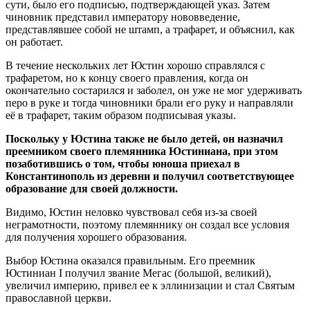
сути, было его подписью, подтверждающей указ. Затем
чиновник представил императору нововведение,
представлявшее собой не штамп, а трафарет, и объяснил, как
он работает.
В течение нескольких лет Юстин хорошо справлялся с
трафаретом, но к концу своего правления, когда он
окончательно состарился и заболел, он уже не мог удерживать
перо в руке и тогда чиновники брали его руку и направляли
её в трафарет, таким образом подписывая указы.
Поскольку у Юстина также не было детей, он назначил
преемником своего племянника Юстиниана, при этом
позаботившись о том, чтобы юноша приехал в
Константинополь из деревни и получил соответствующее
образование для своей должности.
Видимо, Юстин неловко чувствовал себя из-за своей
неграмотности, поэтому племяннику он создал все условия
для получения хорошего образования.
Выбор Юстина оказался правильным. Его преемник
Юстиниан I получил звание Мегас (большой, великий),
увеличил империю, привел ее к эллинизации и стал Святым
православной церкви.