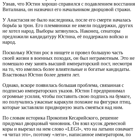
Узнав, что Юстин хорошо справился с подавлением восстания
Виталиана, он назначил его начальником дворцовой стражи.
У Анастасия не было наследника, после его смерти началась
борьба за трон. Его племянники не имели поддержки, других
не хотел народ. Выборы затянулись. Наконец, сенаторы
предложили кандидатуру Юстина, её поддержало войско и
народ.
Поскольку Юстин рос в нищете и провел большую часть
своей жизни в военных походах, он был неграмотным. Это не
помешало ему занять высший императорский пост, несмотря
на то, что имелись более влиятельные и богатые кандидаты.
Властвовал Юстин более девяти лет.
Однако, вскоре появилась большая проблема, связанная с
подписью императорских указов. Юстин I предпринимал
огромные усилия, чтобы поставить свою подпись на бумаге,
но получались ужасные каракули похожие на фигурки птиц,
которые заставляли придворную знать смеяться над ним.
По словам историка Прокопия Кесарийского, решение
придумал дворцовый чиновник. Он взял кусок древесной
коры и вырезал на нем слово «LEGI», что на латыни означает
«я читал это», поэтому «леги», написанное императором, по