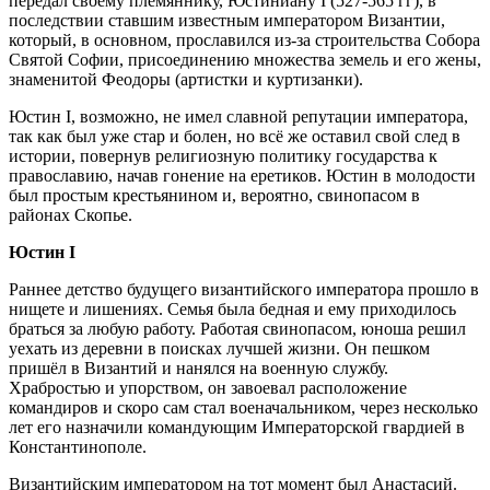
передал своему племяннику, Юстиниану І (527-565 гг), в
последствии ставшим известным императором Византии,
который, в основном, прославился из-за строительства Собора
Святой Софии, присоединению множества земель и его жены,
знаменитой Феодоры (артистки и куртизанки).
Юстин I, возможно, не имел славной репутации императора,
так как был уже стар и болен, но всё же оставил свой след в
истории, повернув религиозную политику государства к
православию, начав гонение на еретиков. Юстин в молодости
был простым крестьянином и, вероятно, свинопасом в
районах Скопье.
Юстин I
Раннее детство будущего византийского императора прошло в
нищете и лишениях. Семья была бедная и ему приходилось
браться за любую работу. Работая свинопасом, юноша решил
уехать из деревни в поисках лучшей жизни. Он пешком
пришёл в Византий и нанялся на военную службу.
Храбростью и упорством, он завоевал расположение
командиров и скоро сам стал военачальником, через несколько
лет его назначили командующим Императорской гвардией в
Константинополе.
Византийским императором на тот момент был Анастасий.