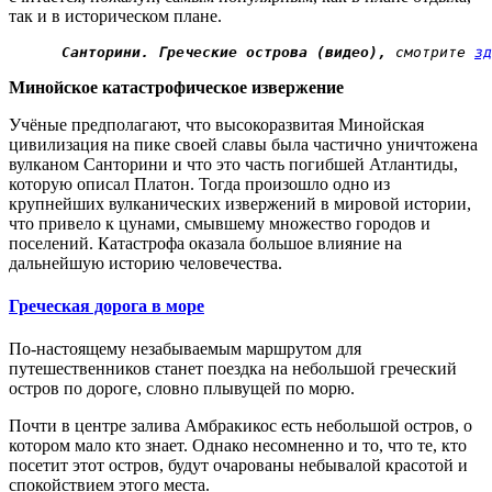
так и в историческом плане.
Санторини. Греческие острова (видео),
 смотрите 
зд
Минойское катастрофическое извержение
Учёные предполагают, что высокоразвитая Минойская
цивилизация на пике своей славы была частично уничтожена
вулканом Санторини и что это часть погибшей Атлантиды,
которую описал Платон. Тогда произошло одно из
крупнейших вулканических извержений в мировой истории,
что привело к цунами, смывшему множество городов и
поселений. Катастрофа оказала большое влияние на
дальнейшую историю человечества.
Греческая дорога в море
По-настоящему незабываемым маршрутом для
путешественников станет поездка на небольшой греческий
остров по дороге, словно плывущей по морю.
Почти в центре залива Амбракикос есть небольшой остров, о
котором мало кто знает. Однако несомненно и то, что те, кто
посетит этот остров, будут очарованы небывалой красотой и
спокойствием этого места.