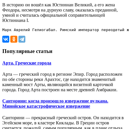
В историю он вошёл как Юстиниан Великий, а его жена
Феодора, несмотря на дурную славу, оказалась преданной,
умной и считалась официальной соправительницей
Юстиниана I.
Марк Аврелий Гелиогабал. Римский император переодетый ж
Популярные статьи
Арта. Греческие города
Арта — греческий город в регионе Эпир. Город расположен
по обе стороны реки Арахтос, где находится знаменитый
каменный мост Арты, являющийся визитной карточкой
города. Город Арта построен на месте древней Амбракии.
Санторини: когда произошло извержение вулкана.
Минойское катастрофическое извержение
Санторини — прекрасный греческий остров. Он находится в
Эгейском море, в кластере Киклады. В Греции остров
считается, пожалуй, самым популярным, как в плане отдыха,