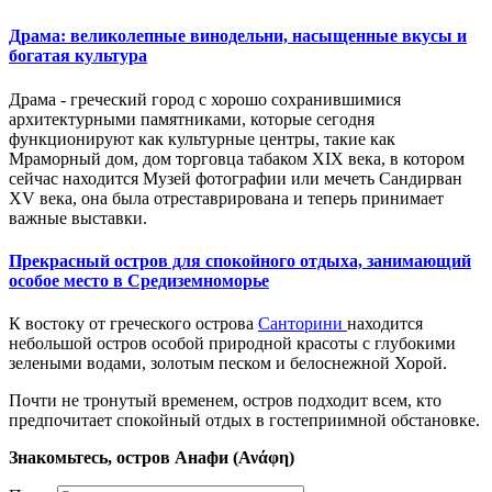
Драма: великолепные винодельни, насыщенные вкусы и
богатая культура
Драма - греческий город с хорошо сохранившимися
архитектурными памятниками, которые сегодня
функционируют как культурные центры, такие как
Мраморный дом, дом торговца табаком XIX века, в котором
сейчас находится Музей фотографии или мечеть Сандирван
XV века, она была отреставрирована и теперь принимает
важные выставки.
Прекрасный остров для спокойного отдыха, занимающий
особое место в Средиземноморье
К востоку от
греческого острова
Санторини
находится
небольшой остров особой природной красоты с глубокими
зелеными водами, золотым песком и белоснежной Хорой.
П
очти не тронутый временем,
остров
подходит всем, кто
предпочитает
спокойн
ый
отдых в гостеприимной обстановке.
Знакомьтесь,
остров
Анафи (Ανάφη)