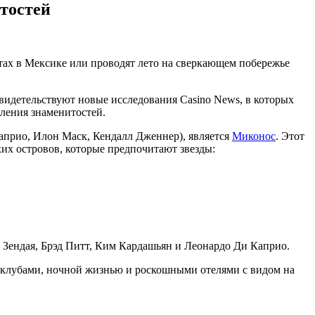
тостей
тах в Мексике или проводят лето на сверкающем побережье
видетельствуют новые исследования Casino News, в которых
пления знаменитостей.
априо, Илон Маск, Кендалл Дженнер), является
Миконос
. Этот
х островов, которые предпочитают звезды:
к Зендая, Брэд Питт, Ким Кардашьян и Леонардо Ди Каприо.
 клубами, ночной жизнью и роскошными отелями с видом на