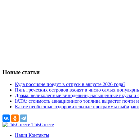
Новые статьи
Куда россияне поедут в отпуск в августе 2026 года?
Пять греческих островов входят в число самых популярн
Драма: великолепные винодельни, насыщенные вкусы и б
IATA: стоимость авиационного топлива вырастет почти 
Какие необычные оздоровительные программы выбираю
ThisGreece
Наши Контакты