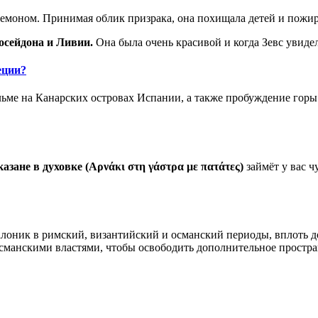
емоном. Принимая облик призрака, она похищала детей и пожир
осейдона и Ливии.
Она была очень красивой и когда Зевс увидел
еции?
ьме на Канарских островах Испании, а также пробуждение горы 
казане в духовке (Αρνάκι στη γάστρα με πατάτες)
займёт у вас ч
оник в римский, византийский и османский периоды, вплоть до 
 османскими властями, чтобы освободить дополнительное простран