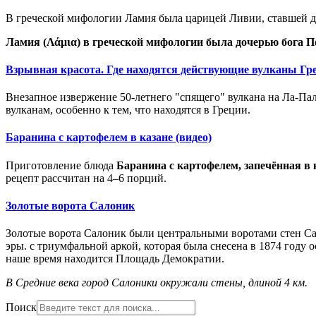
В греческой мифологии Ламия была царицей Ливии, ставшей д
Ламия (Λάμια) в греческой мифологии была дочерью бога П
Взрывная красота. Где находятся действующие вулканы Гр
Внезапное извержение 50-летнего "спящего" вулкана на Ла-Пал
вулканам, особенно к тем, что находятся в Греции.
Баранина с картофелем в казане (видео)
Приготовление
блюда
Б
аранина с картофелем,
запечённая
в 
рецепт рассчитан на 4
–6 порций.
Золотые ворота Салоник
Золотые ворота Салоник были центральными воротами стен Сал
эры. с триумфальной аркой, которая была снесена в 1874 году
наше время находится
Площадь Демократии.
В Средние века город Салоники окружали стены, длиной 4 км.
Поиск