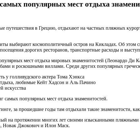
о самых популярных мест отдыха знамени
ные путешествия в Грецию, отдыхают на частных пляжных курор
литы выбирают космополитичный остров на Кикладах. Об этом с
ь посещения дорогих ресторанов, транспортные расходы и высту
популярных мест отдыха мировых знаменитостей (Леонардо Ди К
бами и роскошными виллами. Среди других популярных гречески
ть у голливудского актера Тома Хэнкса
 отдыха, любимые Кейт Хадсон и Аль Пачино
й искусства
нг самых популярных мест отдыха знаменитостей.
тинге, за прошедшие годы там отдыхали такие знаменитости, ка
стный на протяжении многих лет своими изысканными пляжными
р, Новак Джокович и Илон Маск.