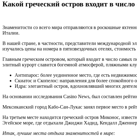
Какой греческий остров входит в числ
Знаменитости со всего мира отправляются в роскошные яхтен
Италии.
В нашей стране, в частности, представители международной э
изучались цены на номера в пятизвездочных отелях, стоимост
Главным греческим островом, который входит в число самых 
элитный курорт славится богемной атмосферой, пляжными клу
Антипарос: более уединенное место, где есть недвижимос
Скиатос и Скопелос: направления для более спокойного
Идра: элегантный остров, вдохновлявший многих деятеле
На основании исследования Casino News, был составлен рейти
Мексиканский город Кабо-Сан-Лукас занял первое место в рей
На третьем месте находится греческий остров Миконос, изве
Эгейское море, где отдыхали Джиджи Хадид, Кендалл Дженне
Итак, лучшие места отдыха знаменитостей в мире: